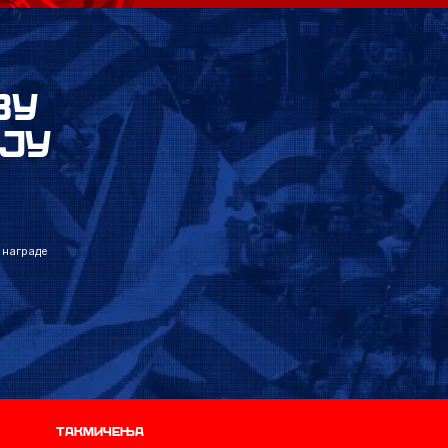
ВУ
ЈУ
 награде
Такмичења