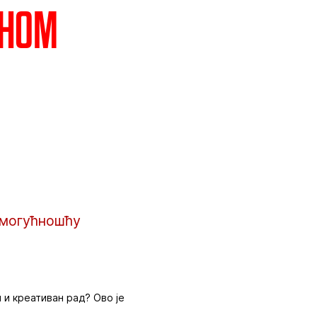
ином
 могућношћу
 и креативан рад? Ово је