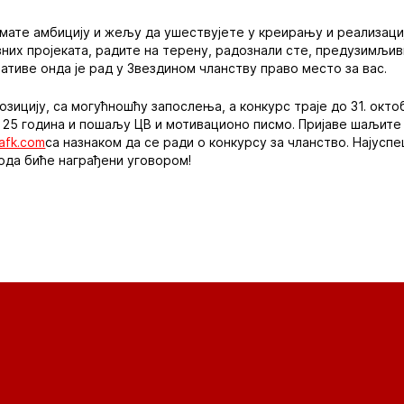
имате амбицију и жељу да ушествујете у креирању и реализациј
них пројеката, радите на терену, радознали сте, предузимљив
ативе онда је рад у Звездином чланству право место за вас.
зицију, са могућношћу запослења, а конкурс траје до 31. октоб
 25 година и пошаљу ЦВ и мотивационо писмо. Пријаве шаљите
afk.com
са назнаком да се ради о конкурсу за чланство. Најусп
ода биће награђени уговором!