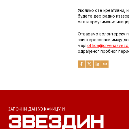
Уколико сте креативни, 
будете део радно изазов
рад и преузимање инициј
Отварамо волонтерску по
заинтересовани имају до
мејл:
office@crvenazvezd
одрађеног пробног пери
ЗАПОЧНИ ДАН УЗ КАФИЦУ И
ЗВЕЗДИН