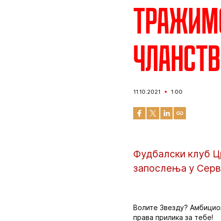
Тражимо
чланств
11.10.2021
1:00
Фудбалски клуб Ц
запослења у Серв
Волите Звезду? Амбициоз
права прилика за тебе!