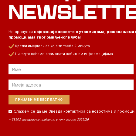
NEWSLETT
Не пропусти
најважније новости о утакмицама, дешавањима 
промоцијама твог омиљеног клуба
!
Кратки имејлови за које ти треба 2 минута
Никад те нећемо спамовати небитним информацијама
Email
Email
Слажем се да ме Звезда контактира са новостима и промоциј
⭐ 38502 звездаша се пријавило у току сезоне 2025/26