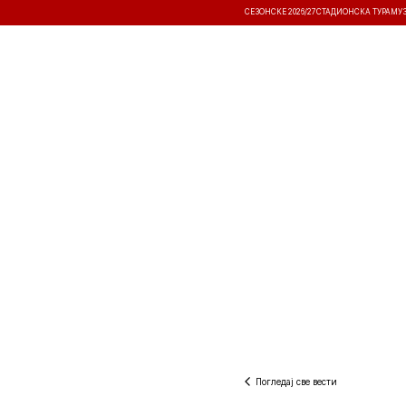
СЕЗОНСКЕ 2026/27
СТАДИОНСКА ТУРА
МУ
ВЕСТИ
ТАКМИЧЕЊА
РЕЗУЛТА
Погледај све вести