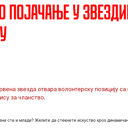
 појачање у Звезд
у
рвена звезда отвара волонтерску позицију са
ису за чланство.
ни сте и млади? Желите да стекнете искуство кроз динамичан