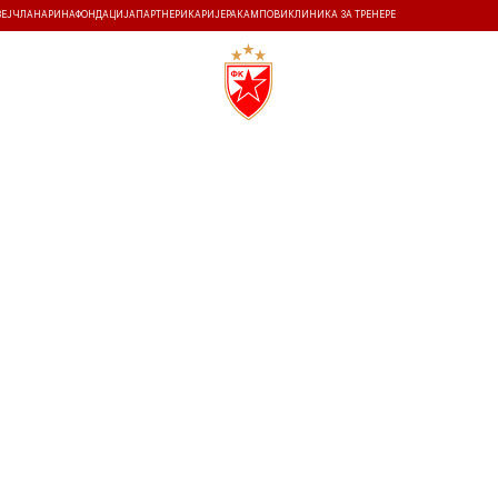
ЗЕЈ
ЧЛАНАРИНА
ФОНДАЦИЈА
ПАРТНЕРИ
КАРИЈЕРА
КАМПОВИ
КЛИНИКА ЗА ТРЕНЕРЕ
ТИ
ИСТОРИЈА
Т