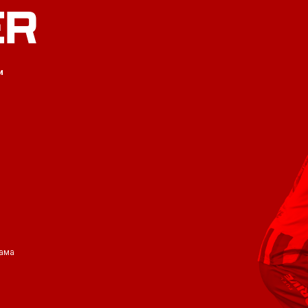
ER
и
ама