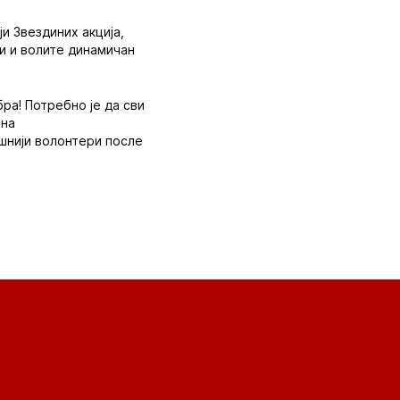
и Звездиних акција,
и и волите динамичан
ра! Потребно је да сви
 на
ешнији волонтери после