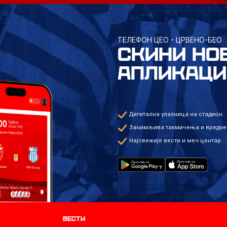
ТЕЛЕФОН ЦЕО - ЦРВЕНО-БЕО
СКИНИ НО
АПЛИКАЦИ
Дигитална улазница на стадион
Занимљива такмичења и вредне
Најсвежије вести и меч центар
Вести