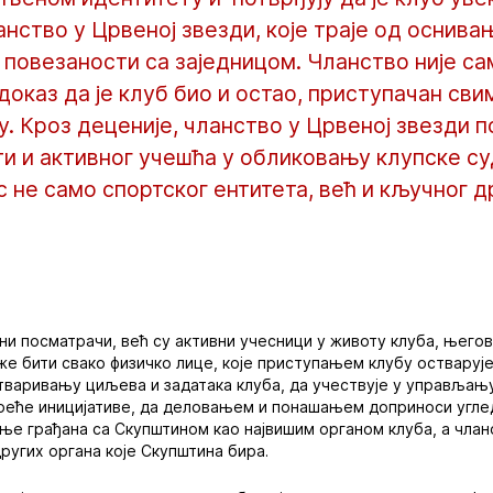
анство у Црвеној звезди, које траје од оснивањ
 повезаности са заједницом. Чланство није с
доказ да је клуб био и остао, приступачан сви
 Кроз деценије, чланство у Црвеној звезди п
и и активног учешћа у обликовању клупске су
с не само спортског ентитета, већ и кључног 
ни посматрачи, већ су активни учесници у животу клуба, његов
же бити свако физичко лице, које приступањем клубу остваруј
стваривању циљева и задатака клуба, да учествује у управљању
креће иницијативе, да деловањем и понашањем доприноси угле
ње грађана са Скупштином као највишим органом клуба, а чла
других органа које Скупштина бира.