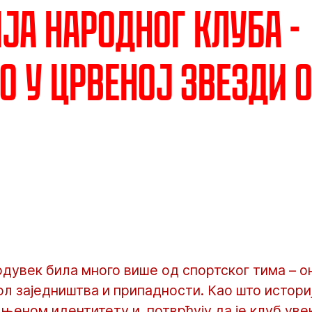
ја народног клуба -
о у Црвеној звезди о
одувек била много више од спортског тима – о
ол заједништва и припадности. Као што истори
 њеном идентитету и потврђују да је клуб уве