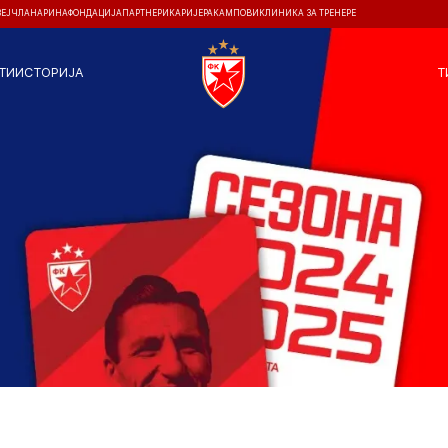
ЗЕЈ
ЧЛАНАРИНА
ФОНДАЦИЈА
ПАРТНЕРИ
КАРИЈЕРА
КАМПОВИ
КЛИНИКА ЗА ТРЕНЕРЕ
ТИ
ИСТОРИЈА
Т