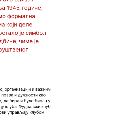
а 1945. године,
амо формална
ма који деле
остало је симбол
дбине, чиме је
друштвеног
ој организацији и важним
е права и дужности као
, да бира и буде биран у
ду клуба. Фудбалски клуб
нови управљају клубом