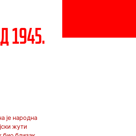
д 1945.
на је народна
јски жути
к био близак