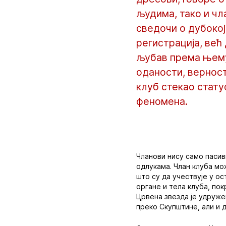
људима, тако и чл
сведочи о дубокој
регистрација, већ 
љубав према њему.
оданости, верност
клуб стекао стату
феномена.
Чланови нису само пасив
одлукама. Члан клуба мо
што су да учествује у о
органе и тела клуба, по
Црвена звезда је удруже
преко Скупштине, али и 