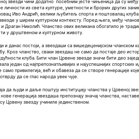
еној звезди чини додатно посебним јесте чињеница да су међ
те личности из света културе, уметности и бројних других зани
ловац Иво Андрић, велики љубитељ спорта и поштовалац клуба,
 звезде у ширем културном контексту. Поред њега, међу чланов
 и Драган Николић. Чланство ових великана обогатило је тради
ти у друштвеном и културном животу.
ди и данас постоји, а звездаши са вишедеценијском чланском 
у. Кроз чланство, сваки звездаш не само да постаје део истор
дућности клуба. Бити члан Црвене звезде значи бити део заједн
вала један од најпрепознатљивијих и најуспешнијих спортских и
не само привилегија, већ и обавеза да се створе генерације кој
отврду да се глас народа увек чује.
аја да људи и даље поштују институцију чланства у Црвеној зве
а нове генерација звездаша препознају значај чланства, настав
су Црвену звезду учиниле јединственом.