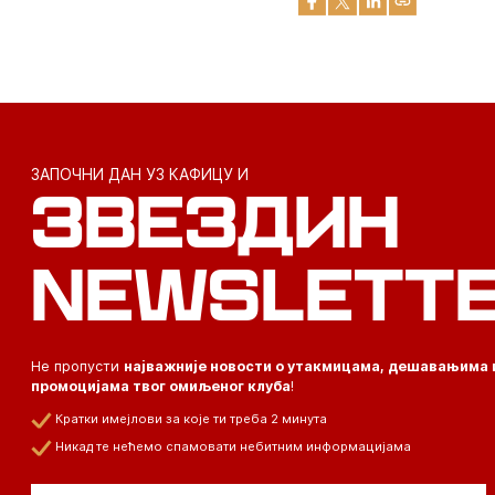
ЗАПОЧНИ ДАН УЗ КАФИЦУ И
ЗВЕЗДИН
NEWSLETT
Не пропусти
најважније новости о утакмицама, дешавањима 
промоцијама твог омиљеног клуба
!
Кратки имејлови за које ти треба 2 минута
Никад те нећемо спамовати небитним информацијама
Email