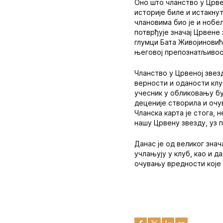
Оно што чланство у Црв
историје биле и истакну
члановима био је и нобе
потврђује значај Црвене
глумци Бата Живојиновић
његовој препознатљивос
Чланство у Црвеној звез
верности и оданости клуб
учесник у обликовању бу
деценије створила и очу
Чланска карта је стога, 
нашу Црвену звезду, уз п
Данас је од великог знач
учлањују у клуб, као и д
очувању вредности које 