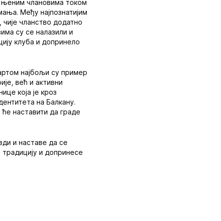
у њеним члановима током
мања. Међу најпознатијим
 чије чланство додатно
има су се налазили и
цију клуба и допринело
картом најбољи су пример
ије, већ и активни
ице која је кроз
дентитета на Балкану.
е ће наставити да граде
зди и наставе да се
е традицију и допринесе