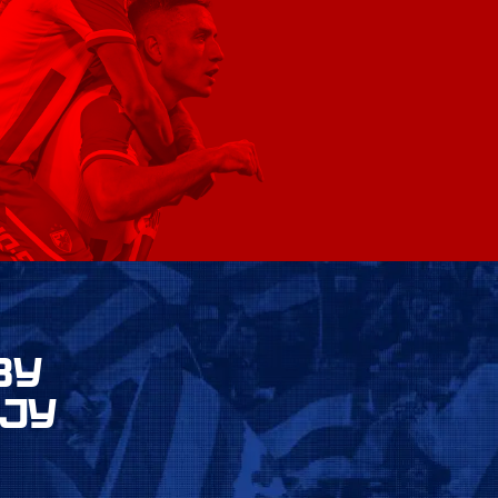
ВУ
ЈУ