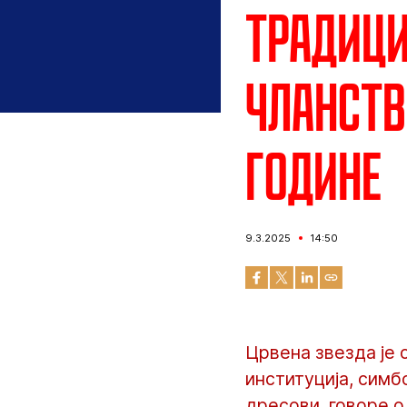
Традици
чланств
године
9.3.2025
14:50
Црвена звезда је 
институција, симб
дресови, говоре о