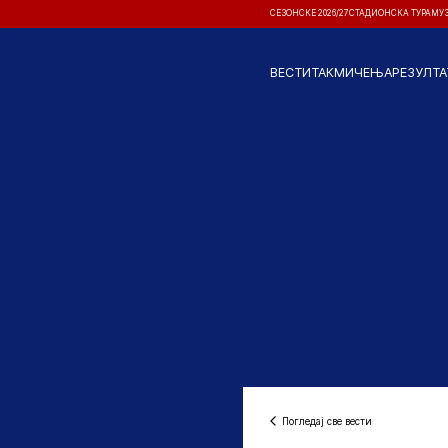
СЕЗОНСКЕ 2026/27
СТАДИОНСКА ТУРА
МУ
ВЕСТИ
ТАКМИЧЕЊА
РЕЗУЛТА
Погледај све вести