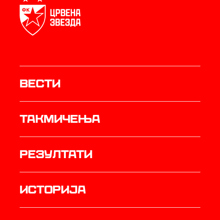
Вести
Такмичења
резултати
историја