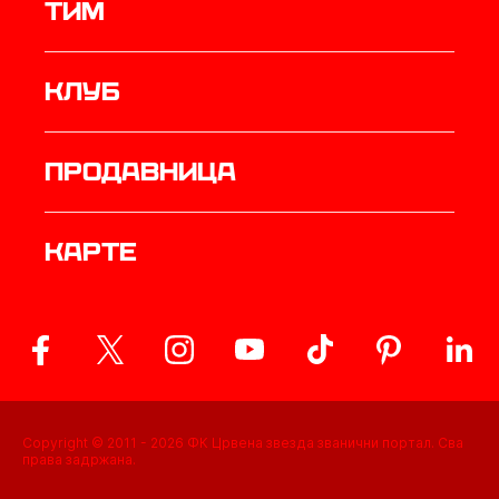
ТИМ
Клуб
продавница
Карте
Copyright © 2011 -
2026
ФК Црвена звезда званични портал. Сва
права задржана.