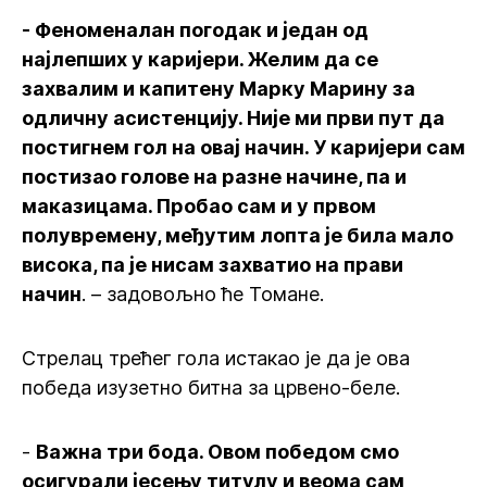
- Феноменалан погодак и један од
најлепших у каријери. Желим да се
захвалим и капитену Марку Марину за
одличну асистенцију. Није ми први пут да
постигнем гол на овај начин. У каријери сам
постизао голове на разне начине, па и
маказицама. Пробао сам и у првом
полувремену, међутим лопта је била мало
висока, па је нисам захватио на прави
начин
. – задовољно ће Томане.
Стрелац трећег гола истакао је да је ова
победа изузетно битна за црвено-беле.
-
Важна три бода. Овом победом смо
осигурали јесењу титулу и веома сам