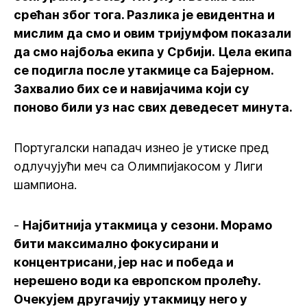
срећан због тога. Разлика је евидентна и
мислим да смо и овим тријумфом показали
да смо најбоља екипа у Србији.
Цела екипа
се подигла после утакмице са Бајерном.
Захвалио бих се и навијачима који су
поново били уз нас свих деведесет минута.
Португалски нападач изнео је утиске пред
одлучујући меч са Олимпијакосом у Лиги
шампиона.
-
Најбитнија утакмица у сезони. Морамо
бити максимално фокусирани и
концентрисани, јер нас и победа и
нерешено води ка европском пролећу.
Очекујем другачију утакмицу него у