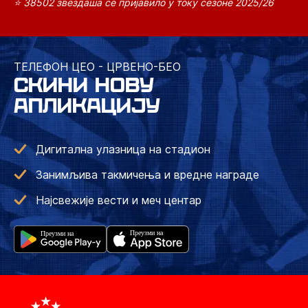
⭐ 38502 звездаша се пријавило у току сезоне 2025/26
ТЕЛЕФОН ЦЕО - ЦРВЕНО-БЕО
СКИНИ НОВУ
АПЛИКАЦИЈУ
Дигитална улазница на стадион
Занимљива такмичења и вредне награде
Најсвежије вести и меч центар