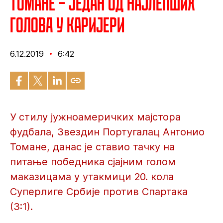
Томане – Један од најлепших
голова у каријери
6.12.2019
6:42
У стилу јужноамеричких мајстора
фудбала, Звездин Португалац Антонио
Томане, данас је ставио тачку на
питање победника сјајним голом
маказицама у утакмици 20. кола
Суперлиге Србије против Спартака
(3:1).