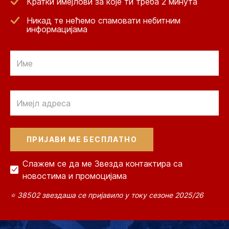
Кратки имејлови за које ти треба 2 минута
Никад те нећемо спамовати небитним
информацијама
Email
Email
Слажем се да ме Звезда контактира са
новостима и промоцијама
⭐ 38502 звездаша се пријавило у току сезоне 2025/26