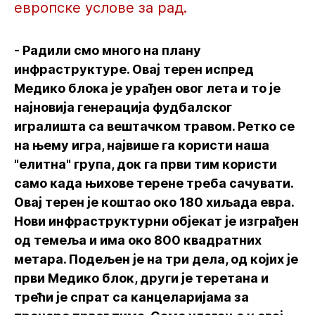
европске услове за рад.
- Радили смо много на плану
инфраструктуре. Овај терен испред
Медико блока је урађен овог лета и то је
најновија генерација фудбалског
игралишта са вештачком травом. Ретко се
на њему игра, највише га користи наша
"елитна" група, док га први тим користи
само када њихове терене треба сачувати.
Овај терен је коштао око 180 хиљада евра.
Нови инфраструктурни објекат је изграђен
од темеља и има око 800 квадратних
метара. Подељен је на три дела, од којих је
први Медико блок, други је теретана и
трећи је спрат са канцеларијама за