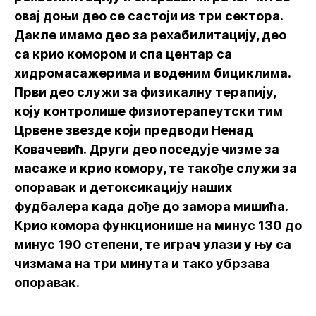
овај доњи део се састоји из три сектора.
Дакле имамо део за рехабилитацију, део
са крио комором и спа центар са
хидромасажерима и воденим бициклима.
Први део служи за физикалну терапију,
коју контролише физиотерапеутски тим
Црвене звезде који предводи Ненад
Ковачевић. Други део поседује чизме за
масаже и крио комору, те такође служи за
опоравак и детоксикацију наших
фудбалера када дође до замора мишића.
Крио комора функционише на минус 130 до
минус 190 степени, те играч улази у њу са
чизмама на три минута и тако убрзава
опоравак.