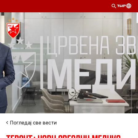
ЋИР
Погледај све вести