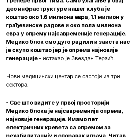
тренере првог тима. Само улагање у овај
део инфраструктуре нашег клуба је
коштао око 1.6 милиона евра, 1.1 милион у
грађевинске радове и око пола милиона
евра у опрему најсавременије генерације.
Медико блок смо дуго радили и заиста нас
је скупо коштао јер је опрема најновије
генерације -
истакао је Звездан Терзић.
Нови медицински центар се састоји из три
сектора.
- Све што видите у првој просторији
Медико блока је најсавременија опрема,
најновије генерације. Имамо пет
електричних кревета са опремом за
рехабилитацију и опоравак играча. Читав