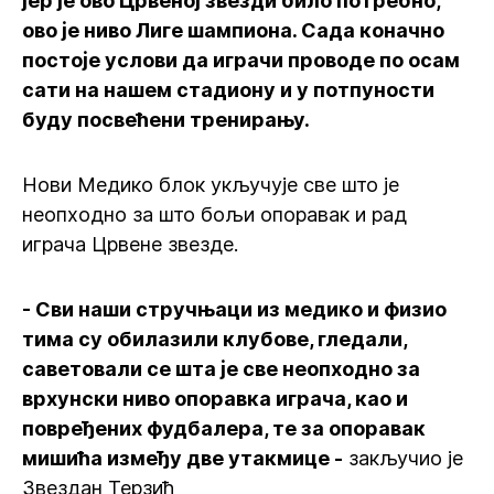
јер је ово Црвеној звезди било потребно,
ово је ниво Лиге шампиона. Сада коначно
постоје услови да играчи проводе по осам
сати на нашем стадиону и у потпуности
буду посвећени тренирању.
Нови Медико блок укључује све што је
неопходно за што бољи опоравак и рад
играча Црвене звезде.
- Сви наши стручњаци из медико и физио
тима су обилазили клубове, гледали,
саветовали се шта је све неопходно за
врхунски ниво опоравка играча, као и
повређених фудбалера, те за опоравак
мишића између две утакмице -
закључио је
Звездан Терзић