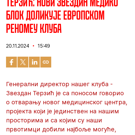
Терзић: Нови Звездин Медико
блок доликује европском
реномеу клуба
20.11.2024
15:49
Генерални директор нашег клуба -
Звездан Терзић је са поносом говорио
о отварању новог медицинског центра,
пројекта који је јединствен на нашим
просторима и са којим су наши
првотимци добили најбоље могуће,