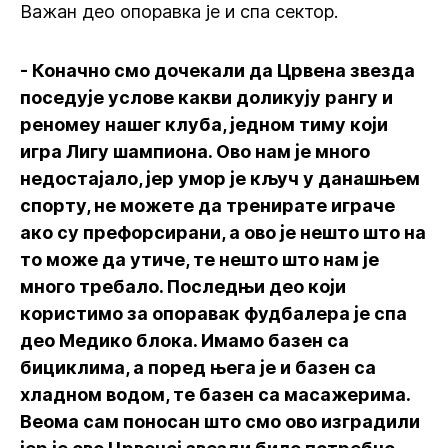
Важан део опoравка је и спа сектор.
- Коначно смо дочекали да Црвена звезда
поседује услове какви доликују рангу и
реномеу нашег клуба, једном тиму који
игра Лигу шампиона. Ово нам је много
недостајало, јер умор је кључ у данашњем
спорту, не можете да тренирате играче
ако су префорсирани, а ово је нешто што на
то може да утиче, те нешто што нам је
много требало. Последњи део који
користимо за опоравак фудбалера је спа
део Медико блока. Имамо базен са
бициклима, а поред њега је и базен са
хладном водом, те базен са масажерима.
Веома сам поносан што смо ово изградили