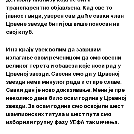
транспарентно објављена. Кад све то
јавност види, уверен сам да ће сваки члан
Црвене звезде бити још више поносан на
свој клуб.
И на крају увек волим да завршим
излагање овом реченицом да смо свесни
великог терета и обавеза које носи рад у
Црвеној звезди. Свесни смо да у Црвеној
звезди нема минулог рада и старе славе.
Сваки дан је ново доказивање. Мени је пре
неколико дана било осам година у Црвеној
звезди. За осам година смо освојили шест
шампионских титула и шест пута смо
изборили групну фазу УЕФА такмичења.