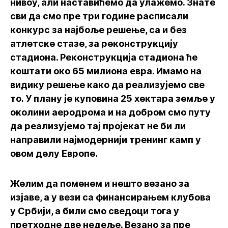
нивоу, али наставићемо да улажемо. Знате
сви да смо пре три године расписали
конкурс за најбоље решење, са и без
атлетске стазе, за реконструкцију
стадиона. Реконструкција стадиона ће
коштати око 65 милиона евра. Имамо на
видику решење како да реализујемо све
то. У плану је куповина 25 хектара земље у
околини аеродрома и на добром смо путу
да реализујемо тај пројекат не би ли
направили најмодернији тренинг камп у
овом делу Европе.
Желим да поменем и нешто везано за
изјаве, а у вези са финансирањем клубова
у Србији, а били смо сведоци тога у
претходне две недеље. Везано за пре