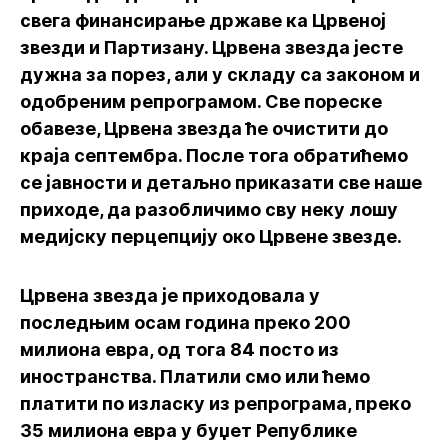
свега финансирање државе ка Црвеној
звезди и Партизану. Црвена звезда јесте
дужна за порез, али у складу са законом и
одобреним репрограмом. Све пореске
обавезе, Црвена звезда ће очистити до
краја септембра. После тога обратићемо
се јавности и детаљно приказати све наше
приходе, да разобличимо сву неку лошу
медијску перцепцију око Црвене звезде.
Црвена звезда је приходовала у
последњим осам година преко 200
милиона евра, од тога 84 посто из
иностранства. Платили смо или ћемо
платити по изласку из репрограма, преко
35 милиона евра у буџет Републике