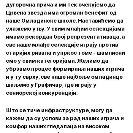
дугорочна прича и ми тек очекујемо да
Црвена звезда има огроман бенефит од
наше Омладинске школе. Наставићемо да
улажемо у њу. У свим млађим селекцијама
имамо рекордан број репрезентативаца, а
све наше млађе селекције играју против
старијих ривала и упркос томе - шампиони
смо у свим категоријама. Желимо да
убрзамо процес формирања наших играча
и у ту сврху, све наше најбоље омладинце
шаљемо у Графичар, где играју у
сениорској конкуренцији.
Што се тиче инфраструктуре, могу да
кажем да су услови за рад наших играча и
комфор наших гледалаца на високом