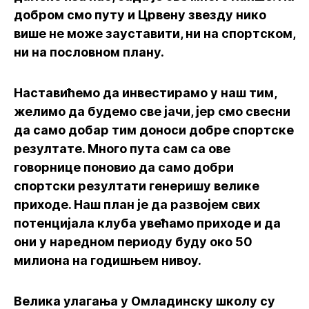
добром смо путу и Црвену звезду нико
више не може зауставити, ни на спортском,
ни на пословном плану.
Наставићемо да инвестирамо у наш тим,
желимо да будемо све јачи, јер смо свесни
да само добар тим доноси добре спортске
резултате. Много пута сам са ове
говорнице поновио да само добри
спортски резултати генеришу велике
приходе. Наш план је да развојем свих
потенцијала клуба увећамо приходе и да
они у наредном периоду буду око 50
милиона на годишњем нивоу.
Велика улагања у Омладинску школу су