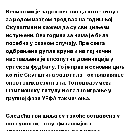
Велико ми је задовољство да по пети пут
за редом изађем пред вас на годишњој
Скупштини и кажем да су сви циљеви
испуњени. Ова година за нама је била
посебна у сваком случају. Пре свега
одбрањена дупла круна и на тај начин
настављена је апсолутна доминација у
српском фудбалу. То је први и основни циљ
који је Скупштина зацртала - остваривање
спортских резултата. То подразумева
шампионску титулу и стално играње у
групној фази УЕФА такмичења.
Следећа три циља су такође остварена у
потпуности, то су: финансијска