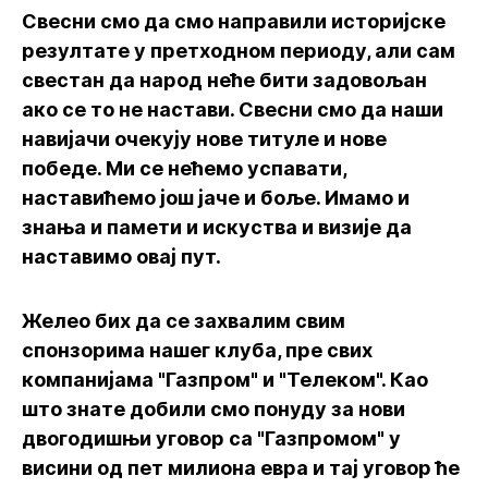
Свесни смо да смо направили историјске
резултате у претходном периоду, али сам
свестан да народ неће бити задовољан
ако се то не настави. Свесни смо да наши
навијачи очекују нове титуле и нове
победе. Ми се нећемо успавати,
наставићемо још јаче и боље. Имамо и
знања и памети и искуства и визије да
наставимо овај пут.
Желео бих да се захвалим свим
спонзорима нашег клуба, пре свих
компанијама "Газпром" и "Телеком". Као
што знате добили смо понуду за нови
двогодишњи уговор са "Газпромом" у
висини од пет милиона евра и тај уговор ће