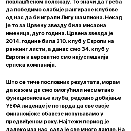
повлашћеном положају. То значи да треба
да победимо слабије рангиране клубове
од нас да би играли Лигу шампиона. Некад
је то за Црвену звезду била мисаона
именица, дуго година. Црвена звезда је
2014. године била 210. клуб у Европи на
ранкинг листи, а данас смо 34. клуб у
Европи и вероватно смо најуспешнија
српска компанија.
Што се тиче пословних резултата, морам
да кажем да смо омогућили несметано
функционисање клуба, редовно добијање
УЕФА лиценце је потврда да све своје
финансијске обавезе испуњавамо у
предвиђеном року. Најтежи период је
далеко иза нас, сада је све много лакше. На