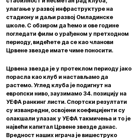
стабилност и несметан рад клуба,
улагање у развој инфраструктуре на
стадиону и даљи развој Омладинске
школе. С обзиром да ћемо и ове године
погледати филм о урађеном у претходном
периоду, видећете да се као чланови
Црвене звезде имате чиме поносити.
Црвена звезда је у протеклом периоду јако
порасла као клуб и настављамо да
растемо. Углед клуба је подигнут на
европски ниво, заузимамо 34. позицију на
УЕФА ранкинг листи. Спортски резултати
су изванредни, освојени коефицијенти су
олакшали улазак у УЕФА такмичења и то је
највећи капитал Црвене звезде данас.
Вредност наших играча је вишеструко