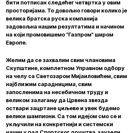
бити потписан следећег четвртка у овим
просторијама. То довољно говори колико је
велика братска руска компанија
задовољна нашим резултатима и начином
на који промовишемо "Газпром" широм
Европе.
Желим да се захвалим свим члановима
Скупштине, комплетном Управном одбору
на челу са Светозаром Мијаиловићем, свим
најближим сарадницима, свим
запосленима на несебичном труду и
великом залагању да Црвена звезда
оствари зацртане циљеве и увек будемо
велики шампиони. Са том идејом смо се и
укључили на конкретнији и системски
начин у рад Спортског друштва, заузели