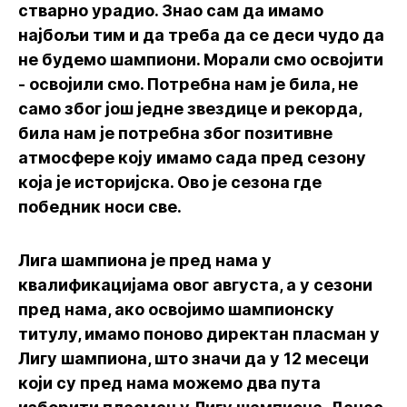
стварно урадио. Знао сам да имамо
најбољи тим и да треба да се деси чудо да
не будемо шампиони. Морали смо освојити
- освојили смо. Потребна нам је била, не
само због још једне звездице и рекорда,
била нам је потребна због позитивне
атмосфере коју имамо сада пред сезону
која је историјска. Ово је сезона где
победник носи све.
Лига шампиона је пред нама у
квалификацијама овог августа, а у сезони
пред нама, ако освојимо шампионску
титулу, имамо поново директан пласман у
Лигу шампиона, што значи да у 12 месеци
који су пред нама можемо два пута