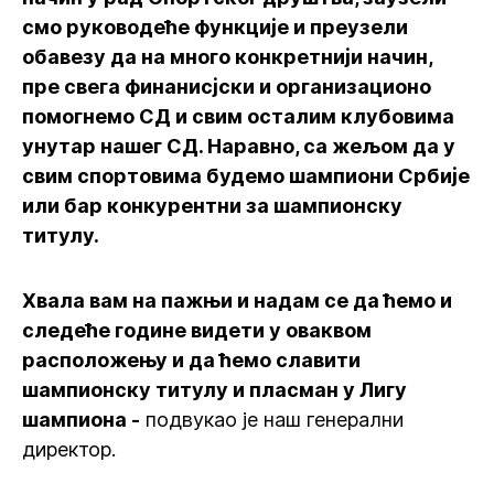
смо руководеће функције и преузели
обавезу да на много конкретнији начин,
пре свега финанисјски и организационо
помогнемо СД и свим осталим клубовима
унутар нашег СД. Наравно, са жељом да у
свим спортовима будемо шампиони Србије
или бар конкурентни за шампионску
титулу.
Хвала вам на пажњи и надам се да ћемо и
следеће године видети у оваквом
расположењу и да ћемо славити
шампионску титулу и пласман у Лигу
шампиона -
подвукао је наш генерални
директор.