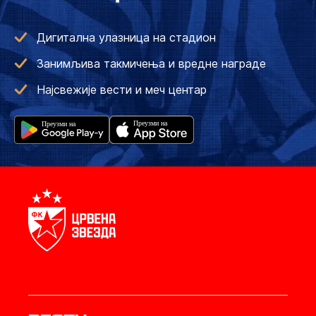
Дигитална улазница на стадион
Занимљива такмичења и вредне награде
Најсвежије вести и меч центар