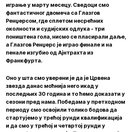
играње у марту месецу. Сведоци смо
фантастичног двомеча са Глазгов
Ренџерсом, где сплетом несрећних
околности и судијских одлука - три
поништена гола, нисмо се пласирали даље,
а Глазгов Ренџерс је играо финале и на
пенале изгубио од Ајнтрахта из
Франкфурта.
Оно у шта смо уверени је да је Црвена
звезда данас моћнија него икад у
последњих 30 година и то ћемо доказати у
сезони пред нама. Победама у претходном
периоду смо освојили толико бодова да
стартујемо у трећој рунди квалификација
и да смо у трећој и четвртој рунди у