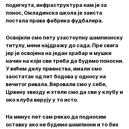
подигнута, инфраструктура нам је за
понос, Омладинска школа је заиста
постала права фабрика фудбалера.
Освојили смо пету узастоупну шампионску
титулу, мени најдражу до сада. Пре свега
јер је освојена на један храбар и мушки
начин на који сви треба да будемо поносни.
У већем делу првенства, имали смо
заостатак од пет бодова у односу на
вечитог ривала. Веровали смо у себе,
Црвену звезду и хтели смо да сви у клубу и
око клуба верују у то исто.
На минус пет сам рекао да подносим
оставку ако не будемо шампиони и то бих