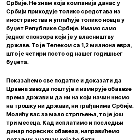
Србије. Не знам која компанија данас у
Србији приходује толико средстава из
иностранства и уплаћује толико новца у
буџет Републике Србије. Имамо само
једног спонзора који је у власништву
државе. То је Телеком са 1,2 милиона евра,
што је четири посто од нашег годишњег
буџета.
Показаћемо све податке и доказати да
Црвена звезда поштује и измирује обавезе
према држави и да ни на који начин нисмо
на трошку ни држави, ни грађанима Србије.
Молићу вас за мало стрпљења, то је још
три месеца. Кад исплатимо и последњи
динар пореских обавеза, направићемо
детаљну анализу која ће бити