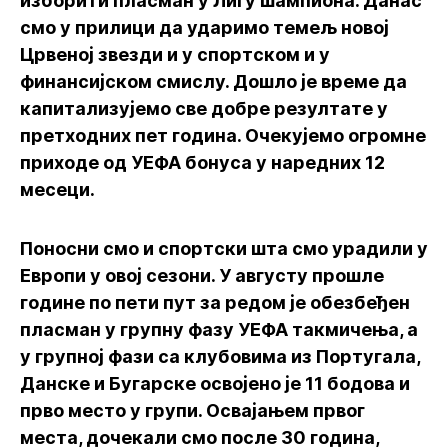
изборити пласман у Лигу шампиона. Данас
смо у прилици да ударимо темељ новој
Црвеној звезди и у спортском и у
финансијском смислу. Дошло је време да
капитализујемо све добре резултате у
претходних пет година. Очекујемо огромне
приходе од УЕФА бонуса у наредних 12
месеци.
Поносни смо и спортски шта смо урадили у
Европи у овој сезони. У августу прошле
године по пети пут за редом је обезбеђен
пласман у групну фазу УЕФА такмичења, а
у групној фази са клубовима из Португала,
Данске и Бугарске освојено је 11 бодова и
прво место у групи. Освајањем првог
места, дочекали смо после 30 година,