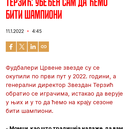
Терзић: Убеђен сам да ћемо
бити шампиони
11.1.2022
4:45
Фудбалери Црвене звезде су се
окупили по први пут у 2022. години, а
генерални директор Звездан Терзић
обратио се играчима, истакао да верује
у њих и у то да ћемо на крају сезоне
бити шампиони.
-
Момци, као што традиција налаже, да вам