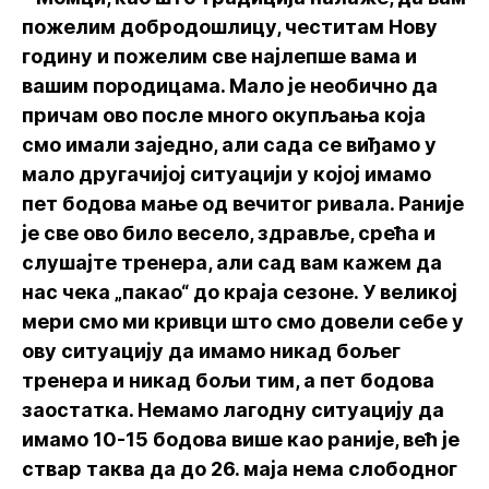
пожелим добродошлицу, честитам Нову
годину и пожелим све најлепше вама и
вашим породицама. Мало је необично да
причам ово после много окупљања која
смо имали заједно, али сада се виђамо у
мало другачијој ситуацији у којој имамо
пет бодова мање од вечитог ривала. Раније
је све ово било весело, здравље, срећа и
слушајте тренера, али сад вам кажем да
нас чека „пакао“ до краја сезоне. У великој
мери смо ми кривци што смо довели себе у
ову ситуацију да имамо никад бољег
тренера и никад бољи тим, а пет бодова
заостатка. Немамо лагодну ситуацију да
имамо 10-15 бодова више као раније, већ је
ствар таква да до 26. маја нема слободног