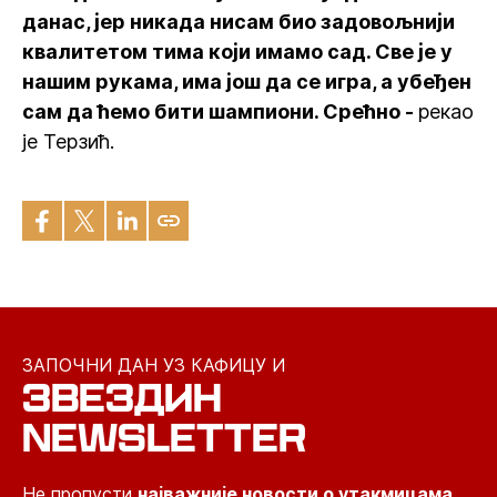
данас, јер никада нисам био задовољнији
квалитетом тима који имамо сад. Све је у
нашим рукама, има још да се игра, а убеђен
сам да ћемо бити шампиони. Срећно -
рекао
је Терзић.
ЗАПОЧНИ ДАН УЗ КАФИЦУ И
ЗВЕЗДИН
NEWSLETTER
Не пропусти
најважније новости о утакмицама,