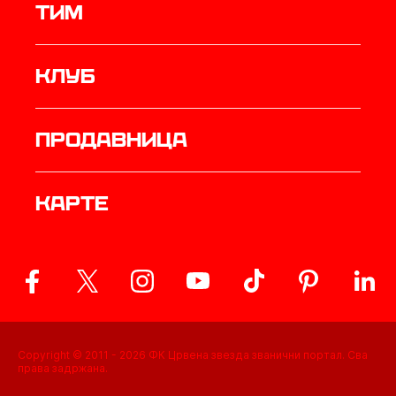
ТИМ
Клуб
продавница
Карте
Copyright © 2011 -
2026
ФК Црвена звезда званични портал. Сва
права задржана.