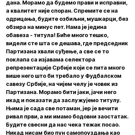
дана. Морамо да будемо прави и исправни,
а квалитет није споран. Спремите се на
одрицања, будите озбиљни, мушкарци, без
обзира на минус пет. Нама је једина
обавеза - титула! Биће много тешко,
видели сте шта се дешава, где председник
Партизана хвали суђење, а све се то
поклапа са изјавама селектора
репрезентације Србије који се пита много
више него што би требало у Фудбалском
савезу Србије, на чијем челу је човек из
Партизана. Морамо бити јаки, јачи него
икад и показати да заслужујемо титулу.
Њима је сада све потаман, јер је вечити
ривал први, а ми имамо бодовни заостатак.
Будите свесни да нас чека тежак посао.
Никад нисам био пун самопоуздања као