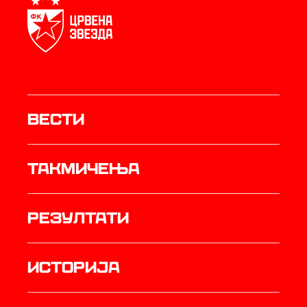
Вести
Такмичења
резултати
историја