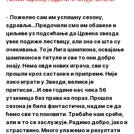
-
Пожелео сам им успешну сезону,
здравље...Предочили смо им обавезе и
циљеве уз подсећање да Црвена звезда
увек подиже лествицу, али зна се шта су
очекивања. То је Лига шампиона, освајање
шампионске титуле и све то они добро
знају. Нема овде нових играча, сви су
прошли кроз састанке и припреме. Није
лако играти у Звезди, велики је
притисак...И ове године нас чека 56
утакмица без права на пораз. Прошла
сезона је била фантастична, надам се да
ћемо све то поновити. Требаће нам среће,
али и то се заслужује. Радимо добро, јако и
страствено. Много улажемо и резултати