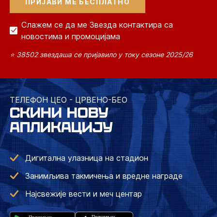
Слажем се да ме Звезда контактира са
новостима и промоцијама
⭐ 38502 звездаша се пријавило у току сезоне 2025/26
ТЕЛЕФОН ЦЕО - ЦРВЕНО-БЕО
СКИНИ НОВУ
АПЛИКАЦИЈУ
Дигитална улазница на стадион
Занимљива такмичења и вредне награде
Најсвежије вести и меч центар