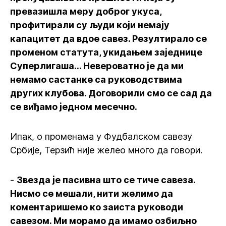
превазишла меру доброг укуса,
профитирали су људи који немају
капацитет да вдое савез. Резултирало се
променом статута, укидањем заједнице
Суперлигаша... Невероватно је да ми
немамо састанке са руководствима
других клубова. Договорили смо се сад да
се виђамо једном месечно.
Ипак, о променама у Фудбалском савезу
Србије, Терзић није желео много да говори.
-
Звезда је пасивна што се тиче савеза.
Нисмо се мешали, нити желимо да
коментаришемо ко заиста руководи
савезом. Ми морамо да имамо озбиљно