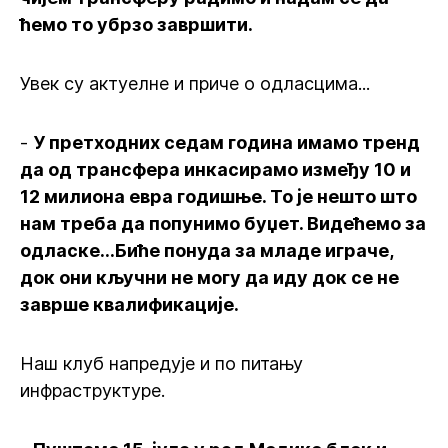
ћемо то убрзо завршити.
Увек су актуелне и приче о одласцима...
-
У претходних седам година имамо тренд
да од трансфера инкасирамо између 10 и
12 милиона евра годишње. То је нешто што
нам треба да попунимо буџет. Видећемо за
одласке...Биће понуда за младе играче,
док они кључни не могу да иду док се не
заврше квалификације.
Наш клуб напредује и по питању
инфраструктуре.