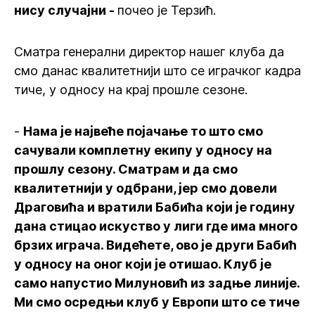
нису случајни -
почео је Терзић.
Сматра генерални директор нашег клуба да
смо данас квалитетнији што се играчког кадра
тиче, у односу на крај прошле сезоне.
-
Нама је највеће појачање то што смо
сачували комплетну екипу у односу на
прошлу сезону. Сматрам и да смо
квалитетнији у одбрани, јер смо довели
Драговића и вратили Бабића који је годину
дана стицао искуство у лиги где има много
брзих играча. Видећете, ово је други Бабић
у односу на оног који је отишао. Клуб је
само напустио Милуновић из задње линије.
Ми смо осредњи клуб у Европи што се тиче