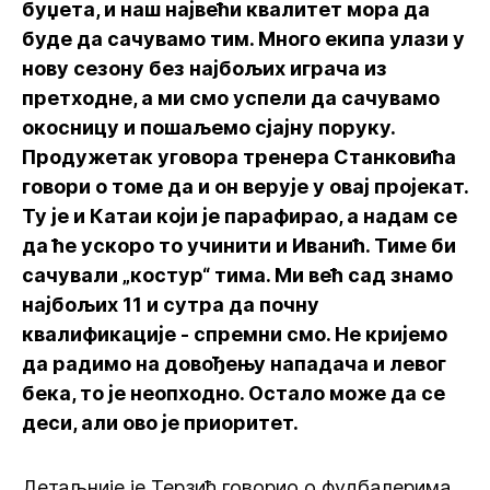
буџета, и наш највећи квалитет мора да
буде да сачувамо тим. Много екипа улази у
нову сезону без најбољих играча из
претходне, а ми смо успели да сачувамо
окосницу и пошаљемо сјајну поруку.
Продужетак уговора тренера Станковића
говори о томе да и он верује у овај пројекат.
Ту је и Катаи који је парафирао, а надам се
да ће ускоро то учинити и Иванић. Тиме би
сачували „костур“ тима. Ми већ сад знамо
најбољих 11 и сутра да почну
квалификације - спремни смо. Не кријемо
да радимо на довођењу нападача и левог
бека, то је неопходно. Остало може да се
деси, али ово је приоритет.
Детаљније је Терзић говорио о фудбалерима