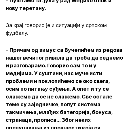
-
Пуштамо 15. јула у рад Медико блок и
нову теретану.
За крај говорио је и ситуацији у српском
фудбалу.
-
Причам од зимус са Вучелићем из редова
нашег вечитог ривала да треба да седнемо
и разговарамо. Говорио сам то и у
медијима. У суштини, нас муче исти
проблеми и поклопићемо се око свега,
осим по питању суђења. А опет и ту се
слажемо да се не слажемо. Све остале
теме су заједничке, попут система
такмичења, млађих батегорија, бонуса,
странаца, прописа... Због неких
препуцавања из прошлости која су