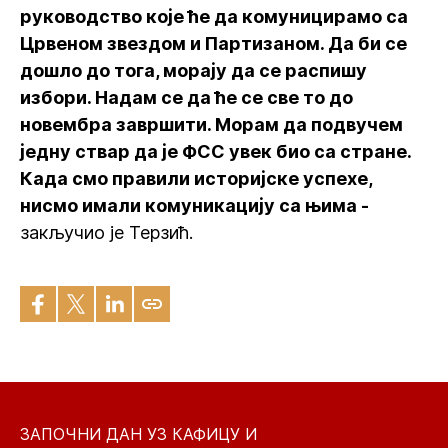
руководство које ће да комуницирамо са
Црвеном звездом и Партизаном. Да би се
дошло до тога, морају да се распишу
избори. Надам се да ће се све то до
новембра завршити. Морам да подвучем
једну ствар да је ФСС увек био са стране.
Када смо правили историјске успехе,
нисмо имали комуникацију са њима -
закључио је Терзић.
ЗАПОЧНИ ДАН УЗ КАФИЦУ И