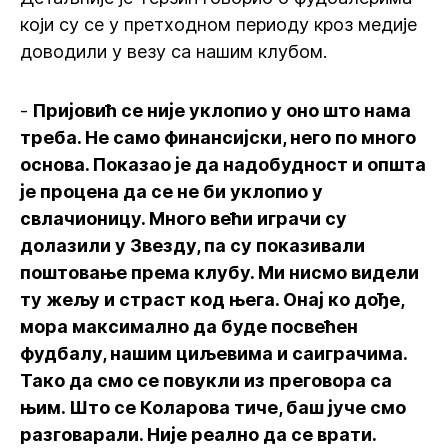
који су се у претходном периоду кроз медије
доводили у везу са нашим клубом.
-
Пријовић се није уклопио у оно што нама
треба. Не само финансијски, него по много
основа. Показао је да надобудност и општа
је процена да се не би уклопио у
свлачионицу. Много већи играчи су
долазили у Звезду, па су показивали
поштовање према клубу. Ми нисмо видели
ту жељу и страст код њега. Онај ко дође,
мора максимално да буде посвећен
фудбалу, нашим циљевима и саиграчима.
Тако да смо се повукли из преговора са
њим. Што се Коларова тиче, баш јуче смо
разговарали. Није реално да се врати.