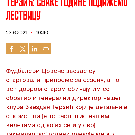
Терзић: Сваке године подижемо
лествицу
23.6.2021
10:40
Фудбалери Црвене звезде су
стартовали припреме за сезону, а по
већ добром старом обичају им се
обратио и генерални директор нашег
клуба Звездан Терзић који је детаљније
открио шта је то саопштио нашим
ведетама од којих се и у овој
такмичарској години очекује много.