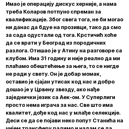
Имао је операцију дискус херније, а нама
треба Коларов потпуно спреман за
квалификације. Због свега тога, не би могао
ни данас да бдуе на прозивци, тако да смо
за сада одустали од тога. Крстичић хоће
да се врати у Београд из породичних
разлога. Отишао је у Атину на разговоре са
клубом. Има 31 годину и није реално да ми
плаћамо обештећење за њега, то се нигде
не ради у свету. Он је добар момак,
оставио је сјајан утисак код нас и добро
дошао је у Црвену звезду, ако нађе
заједнички језик са Аек-ом. У Суперлиги
просто нема играча за нас. Све што има
квалитет, дође код нас у млађе селекције.
Деси се да се појави неко попут Станића на
чијем трансферу радимо и надам се да