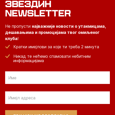
ЗВЕЗДИН
NEWSLETTER
Не пропусти
најважније новости о утакмицама,
дешавањима и промоцијама твог омиљеног
клуба
!
Кратки имејлови за које ти треба 2 минута
Никад те нећемо спамовати небитним
информацијама
Email
Email