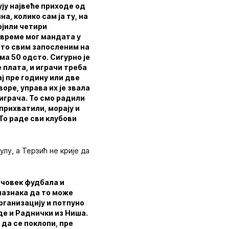
ју највеће приходе од
а, колико сам ја ту, на
ојили четири
 време мог мандата у
сто свим запосленим на
ма 50 одсто. Сигурно је
 плата, и играчи треба
ај пре годину или две
оре, управа их је звала
 играча. То смо радили
прихватили, морају и
 То раде сви клубови
улу, а Терзић не крије да
о човек фудбала и
 назнака да то може
организацију и потпуно
уде и Раднички из Ниша.
 да се поклопи, пре