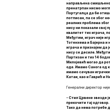
направљена смишљено, 
пренатрпан нисмо могл
Португалца да би отиша
потписан, па се због н
реалних проблема због 
нису ни показали свој 
квалитет тих играча, п
Међутим, играч није иг
Тотенхема и Бајерна и 
играча и признајем да ј
нису се десиле. Међути
Партизан и тих 14 бодов
Милојевић могао да рот
оде. Имамо Санога од к
имамо сачуван играчки
Катаи, као и Гаврић и Н
Генерални директор није
- Стил Црвене звезде ј
прекочити тај одговор.
Тако да нема потребе д