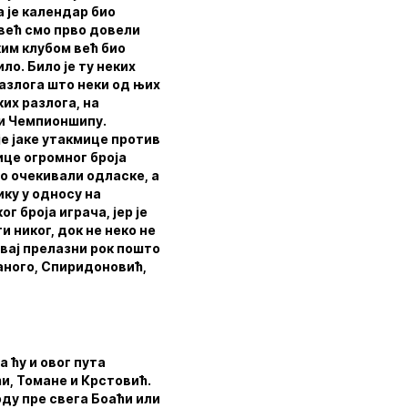
 је календар био
већ смо прво довели
ким клубом већ био
о. Било је ту неких
разлога што неки од њих
ких разлога, на
и и Чемпионшипу.
је јаке утакмице против
ице огромног броја
смо очекивали одласке, а
ику у односу на
г броја играча, јер је
 никог, док не неко не
овај прелазни рок пошто
аного, Спиридоновић,
 ћу и овог пута
ћи, Томане и Крстовић.
ду пре свега Боаћи или