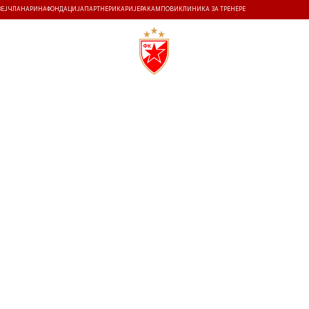
ЗЕЈ
ЧЛАНАРИНА
ФОНДАЦИЈА
ПАРТНЕРИ
КАРИЈЕРА
КАМПОВИ
КЛИНИКА ЗА ТРЕНЕРЕ
ТИ
ИСТОРИЈА
Т