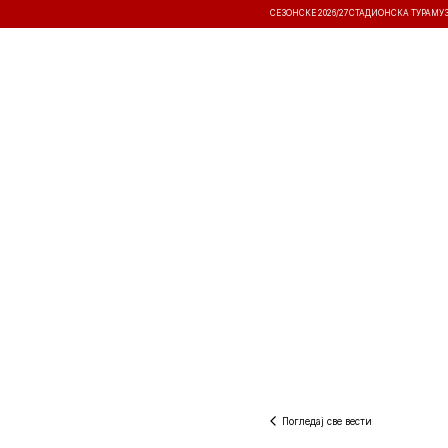
СЕЗОНСКЕ 2026/27
СТАДИОНСКА ТУРА
МУ
ВЕСТИ
ТАКМИЧЕЊА
РЕЗУЛТА
Погледај све вести