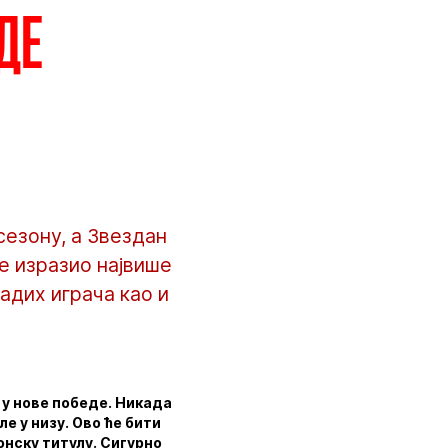
де
сезону, а Звездан
е изразио највише
ладих играча као и
 у нове победе. Никада
ле у низу. Ово ће бити
онску титулу. Сигурно