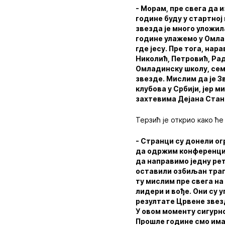
- Морам, пре свега да 
године буду у стартној
звезда је много уложил
године улажемо у Омлад
где јесу. Пре тога, нар
Николић, Петровић, Рад
Омладинску школу, сем 
звезде. Мислим да је З
клубова у Србији, јер 
захтевима Дејана Стан
Терзић је открио како ћ
- Странци су донели ог
да одржим конференциј
да направимо једну ре
оставили озбиљан траг
ту мислим пре свега на
лидери и вође. Они су 
резултате Црвене звез
У овом моменту сигурно
Прошле године смо имал