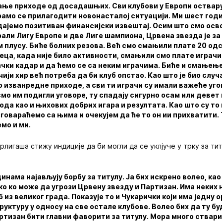
ање приходе од досадашњих. Сви клубови у Европи оствару
рамо се прилагодити новонасталој ситуацији. Ми шест годин
дајемо позитиван финансијски извештај. Осим што смо осв
али Лигу Европе и две Лиге шампиона, Црвена звезда је за
 плусу. Биће болних резова. Већ смо смањили плате 20 од
сеца, када није било активности, смањили смо плате играчи
чки кадар и да ћемо се са неким играчима. Биће и смањење
чији хир већ потреба да би клуб опстао. Као што је био случ
о изванредне приходе, а сви ти играчи су имали важеће угов
смо им подигли уговоре, ту спадају сигурно осам или девет
да као и њихових добрих игара и резултата. Као што су то 
зговараћемо са њима и очекујем да ће то он ии прихватити.
емо и ми.
лигаша стижу индиције да би могли да се уклјуче у трку за тит
динама најављују борбу за титулу. Ја бих искрено волео, ка
еко ко може да угрози Црвену звезду и Партизан. Има неких
 из великог града. Показује то и Чукарички који има једну 
руктуру у односу на све остале клубове. Волео бих да ту б
ртизан бити главни фаворити за титулу. Мора много ствари