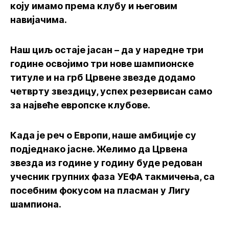
коју имамо према клубу и његовим
навијачима.
Наш циљ остаје јасан – да у наредне три
године освојимо три нове шампионске
титуле и на грб Црвене звезде додамо
четврту звездицу, успех резервисан само
за највеће европске клубове.
Када је реч о Европи, наше амбиције су
подједнако јасне. Желимо да Црвена
звезда из године у годину буде редован
учесник групних фаза УЕФА такмичења, са
посебним фокусом на пласман у Лигу
шампиона.