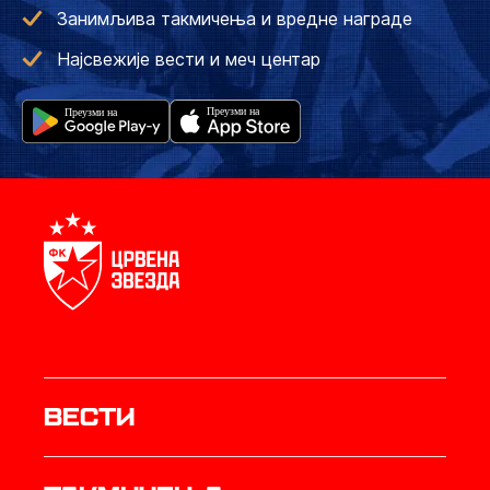
Занимљива такмичења и вредне награде
Најсвежије вести и меч центар
Вести