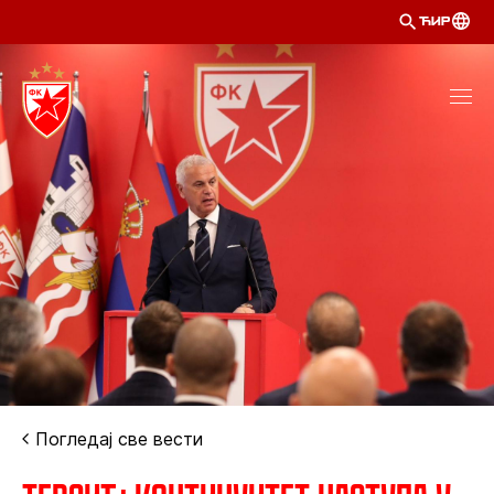
ЋИР
Погледај све вести