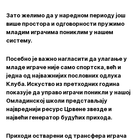
Зато желимо да у наредном периоду још
више простора и одговорности пружимо
младим играчима пониклим у нашем
систему.
Посебно је важно нагласити да улагање у
младе играче није само спортска, већ и
једна од најважнијих пословних одлука
Клуба. Искуство из претходних година
показује да управо играчи поникли у нашој
Омладинској школи представљају
највреднији ресурс Црвене звезде и
највећи генератор будућих прихода.
Приходи остварени од трансфера играча