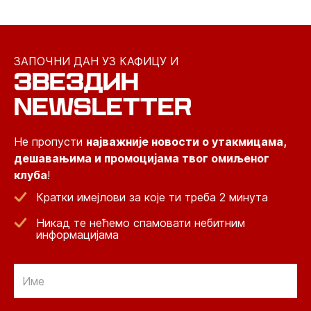
ЗАПОЧНИ ДАН УЗ КАФИЦУ И
ЗВЕЗДИН
NEWSLETTER
Не пропусти
најважније новости о утакмицама,
дешавањима и промоцијама твог омиљеног
клуба
!
Кратки имејлови за које ти треба 2 минута
Никад те нећемо спамовати небитним
информацијама
Email