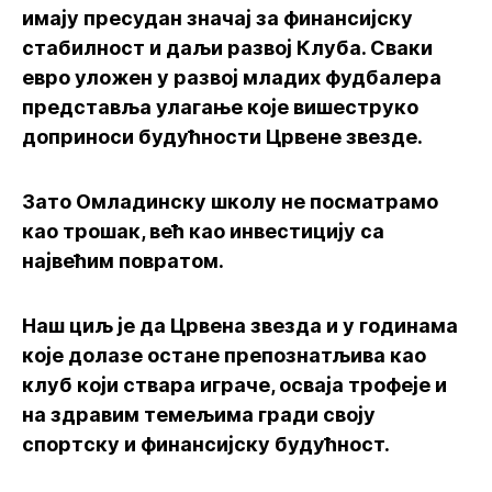
имају пресудан значај за финансијску
стабилност и даљи развој Клуба. Сваки
евро уложен у развој младих фудбалера
представља улагање које вишеструко
доприноси будућности Црвене звезде.
Зато Омладинску школу не посматрамо
као трошак, већ као инвестицију са
највећим повратом.
Наш циљ је да Црвена звезда и у годинама
које долазе остане препознатљива као
клуб који ствара играче, осваја трофеје и
на здравим темељима гради своју
спортску и финансијску будућност.