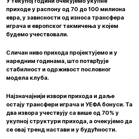
У текућој години очекујемо укупне
приходе у распону од 70 до 100 милиона
евра, у зависности од износа трансфера
играча и европског такмичења у којем
будемо учествовали.
Сличан ниво прихода пројектујемо и у
наредним годинама, што потврђује
стабилност и одрживост пословног
модела клуба.
Најзначајнији извори прихода и даље
остају трансфери играча и УЕФА бонуси. Та
два извора учествују са више од 70% у
укупној структури прихода, а очекујемо да
се овај тренд настави и у будућности.