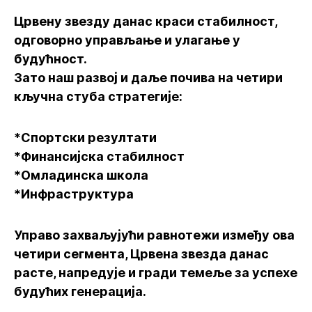
Црвену звезду данас краси стабилност,
одговорно управљање и улагање у
будућност.
Зато наш развој и даље почива на четири
кључна стуба стратегије:
*Спортски резултати
*Финансијска стабилност
*Омладинска школа
*Инфраструктура
Управо захваљујући равнотежи између ова
четири сегмента, Црвена звезда данас
расте, напредује и гради темеље за успехе
будућих генерација.