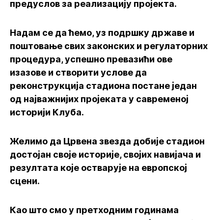
предуслов за реализацију пројекта.
Надам се да ћемо, уз подршку државе и
поштовање свих законских и регулаторних
процедура, успешно превазићи ове
изазове и створити услове да
реконструкција стадиона постане један
од најважнијих пројеката у савременој
историји Клуба.
Желимо да Црвена звезда добије стадион
достојан своје историје, својих навијача и
резултата које остварује на европској
сцени.
Као што смо у претходним годинама