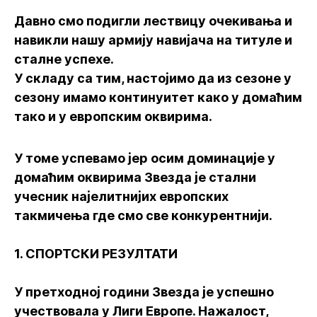
Давно смо подигли лествицу очекивања и
навикли нашу армију навијача на титуле и
сталне успехе.
У складу са тим, настојимо да из сезоне у
сезону имамо континуитет како у домаћим
тако и у европским оквирима.
У томе успевамо јер осим доминације у
домаћим оквирима Звезда је стални
учесник најелитнијих европских
такмичења где смо све конкурентнији.
1. СПОРТСКИ РЕЗУЛТАТИ
У претходној години Звезда је успешно
учествовала у Лиги Европе. Нажалост,