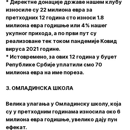
* Директне донације државе нашем клубу
износиле су 22 милиона евра за
претходних 12 година сто износи 1.8
милиона евра годишње или 4% нашег
укупног прихода, а по први пут су
реализоване тек током пандемије Ковид
вируса 2021 године.
* Истовремено, за ових 12 година у буџет
Републике Србије уплатили смо 70
милиона евра на име пореза.
3. ОМЛАДИНСКА ШКОЛА
Велика улагања у Омладинску школу, која
су у претходним годинама износила око 6
милиона евра годишње, увелико дају пун
ефекат.