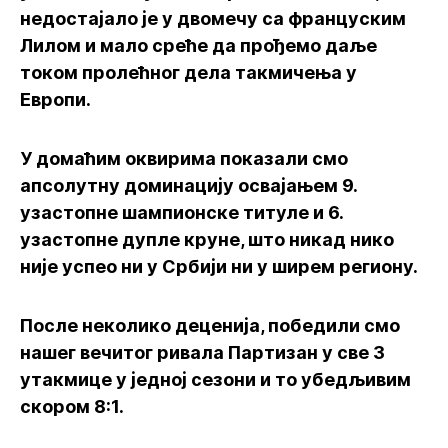
недостајало је у двомечу са француским
Лилом и мало среће да прођемо даље
током пролећног дела такмичења у
Европи.
У домаћим оквирима показали смо
апсолутну доминацију освајањем 9.
узастопне шампионске титуле и 6.
узастопне дупле круне, што никад нико
није успео ни у Србији ни у ширем региону.
После неколико деценија, победили смо
нашег вечитог ривала Партизан у све 3
утакмице у једној сезони и то убедљивим
скором 8:1.