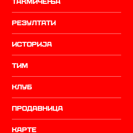
Такмичења
резултати
историја
ТИМ
Клуб
продавница
Карте