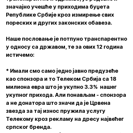
значајно учешће у приходима буџета
Републике Србије кроз измирење свих
пореских и других законских обавеза.
Наше пословање је потпуно транспарентно
у односу са државом, те за ових 12 година
истичемо:
* Имали смо само једно јавно предузеће
као спонзора и то Телеком Србија са 18
милиона евра што је укупно 3.3% нашег
укупног прихода. Али понављам - спонзора
а не донатора што значи да је Црвена
звезда за тај износ пружила услугу
Телекому кроз рекламу на дресу највећег
српског бренда.