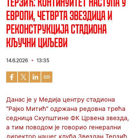
Терзић: Континуитет наступа у
Европи, четврта звездица и
реконструкција стадиона
кључни циљеви
14.6.2026
13:35
Данас је у Медија центру стадиона
“Рајко Митић” одржана редовна трећа
седница Скупштине ФК Црвена звезда,
а тим поводом је говорио генерални
директор нашег клуба Звездан Терзић,