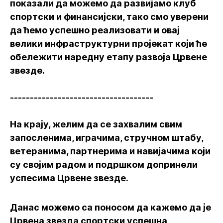
показали да можемо да развијамо клуб
спортски и финансијски, тако смо уверени
да ћемо успешно реализовати и овај
велики инфраструктурни пројекат који ће
обележити наредну етапу развоја Црвене
звезде.
------------------------------------
На крају, желим да се захвалим свим
запосленима, играчима, стручном штабу,
ветеранима, партнерима и навијачима који
су својим радом и подршком допринели
успесима Црвене звезде.
Данас можемо са поносом да кажемо да је
Црвена звезда спортски успешна,