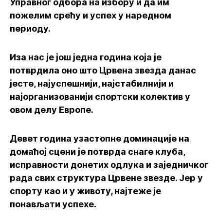
Управног одбора на избору и да им
пожелим срећу и успех у наредном
периоду.
Иза нас је још једна година која је
потврдила оно што Црвена звезда данас
јесте, најуспешнији, најстабилнији и
најорганизованији спортски колектив у
овом делу Европе.
Девет година узастопне доминације на
домаћој сцени је потврда снаге клуба,
исправности донетих одлука и заједничког
рада свих структура Црвене звезде. Јер у
спорту као и у животу, најтеже је
понављати успехе.