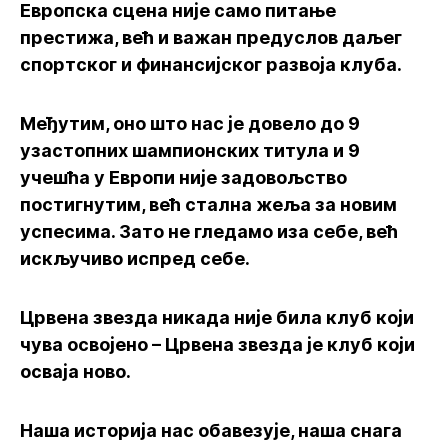
Европска сцена није само питање
престижа, већ и важан предуслов даљег
спортског и финансијског развоја клуба.
Међутим, оно што нас је довело до 9
узастопних шампионских титула и 9
учешћа у Европи није задовољство
постигнутим, већ стална жеља за новим
успесима. Зато не гледамо иза себе, већ
искључиво испред себе.
Црвена звезда никада није била клуб који
чува освојено – Црвена звезда је клуб који
осваја ново.
Наша историја нас обавезује, наша снага