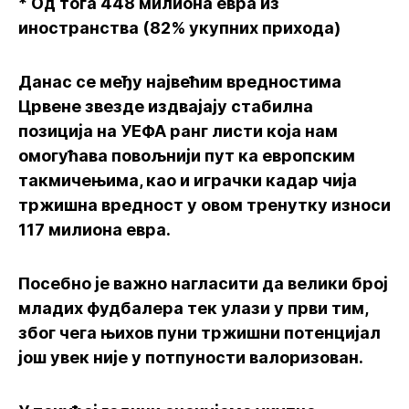
* Од тога 448 милиона евра из
иностранства (82% укупних прихода)
Данас се међу највећим вредностима
Црвене звезде издвајају стабилна
позиција на УЕФА ранг листи која нам
омогућава повољнији пут ка европским
такмичењима, као и играчки кадар чија
тржишна вредност у овом тренутку износи
117 милиона евра.
Посебно је важно нагласити да велики број
младих фудбалера тек улази у први тим,
због чега њихов пуни тржишни потенцијал
још увек није у потпуности валоризован.