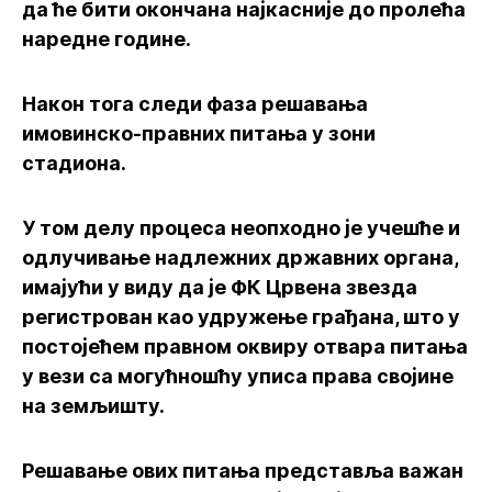
да ће бити окончана најкасније до пролећа
наредне године.
Након тога следи фаза решавања
имовинско-правних питања у зони
стадиона.
У том делу процеса неопходно је учешће и
одлучивање надлежних државних органа,
имајући у виду да је ФК Црвена звезда
регистрован као удружење грађана, што у
постојећем правном оквиру отвара питања
у вези са могућношћу уписа права својине
на земљишту.
Решавање ових питања представља важан