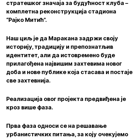
стратешког значаја за будућност клуба –
комплетна реконструкција стадиона
“Рајко Митић”.
Наш циљ је да Маракана задржи своју
историју, традицију и препознатљив
идентитет, али да истовремено буде
прилагођена највишим захтевима новог
доба и нове публике која стасава и постаје
све захтевнија.
Реализација овог пројекта предвиђена је
кроз више фаза.
Прва фаза односи се на решавање
урбанистичких питања, за коју очекујемо