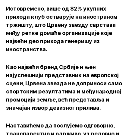
Истовремено, више од 82% укупних
прихода клуб остварује на иностраном
тржишту, што Црвену звезду сврстава
међу ретке домаће организације које
највећи део прихода генеришу из
иностранства.
Као највећи бренд Србије и њен
најуспешнији представник на европској
сцени, Црвена звезда не доприноси само
спортским резултатима и међународној
промоцији земље, већ представља и
значајан извор девизног прилива.
Наставићемо да послујемо одговорно,
транспарентно и одрживо, уз редовно и