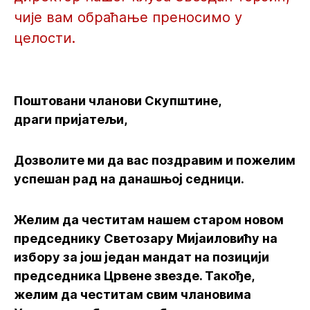
чије вам обраћање преносимо у
целости.
Поштовани чланови Скупштине,
драги пријатељи,
Дозволите ми да вас поздравим и пожелим
успешан рад на данашњој седници.
Желим да честитам нашем старом новом
председнику Светозару Мијаиловићу на
избору за још један мандат на позицији
председника Црвене звезде. Такође,
желим да честитам свим члановима