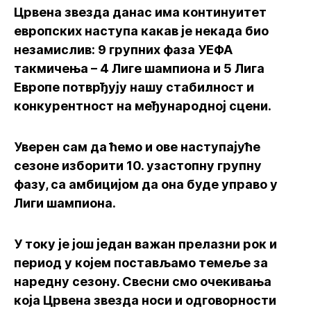
Црвена звезда данас има континуитет
европских наступа какав је некада био
незамислив: 9 групних фаза УЕФА
такмичења – 4 Лиге шампиона и 5 Лига
Европе потврђују нашу стабилност и
конкурентност на међународној сцени.
Уверен сам да ћемо и ове наступајуће
сезоне изборити 10. узастопну групну
фазу, са амбицијом да она буде управо у
Лиги шампиона.
У току је још један важан прелазни рок и
период у којем постављамо темеље за
наредну сезону. Свесни смо очекивања
која Црвена звезда носи и одговорности