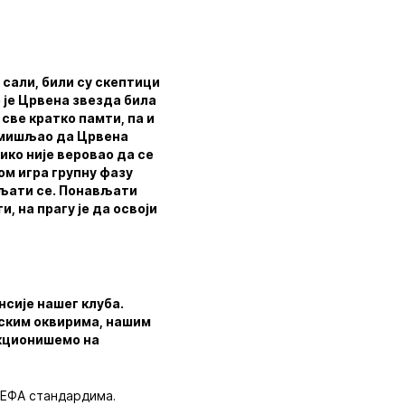
ј сали, били су скептици
 је Црвена звезда била
и све кратко памти, па и
 помишљао да Црвена
ико није веровао да се
ом игра групну фазу
вљати се. Понављати
, на прагу је да освоји
сије нашег клуба.
нским оквирима, нашим
нкционишемо на
УЕФА стандардима.