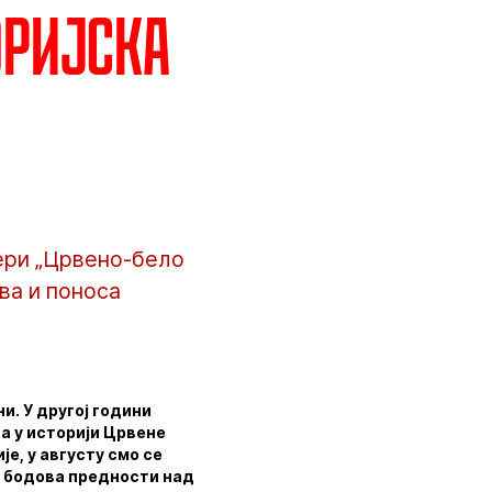
оријска
ери „Црвено-бело
ва и поноса
ни. У другој години
на у историји Црвене
је, у августу смо се
1 бодова предности над