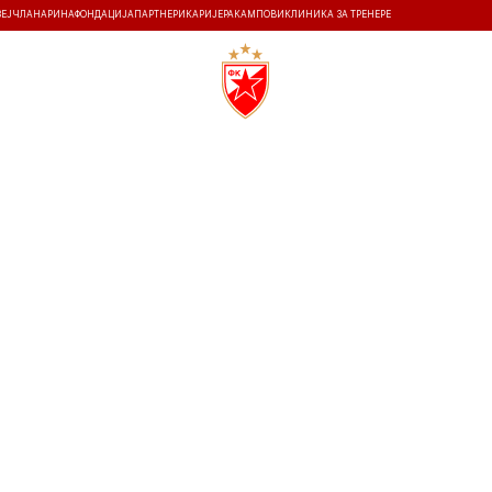
ЗЕЈ
ЧЛАНАРИНА
ФОНДАЦИЈА
ПАРТНЕРИ
КАРИЈЕРА
КАМПОВИ
КЛИНИКА ЗА ТРЕНЕРЕ
ТИ
ИСТОРИЈА
Т