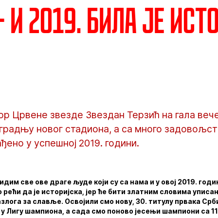
– И 2019. била је ист
ор Црвене звезде Звездан Терзић на гала веч
изградњу новог стадиона, а са много задовољст
ађено у успешној 2019. години.
идим све ове драге људе који су са нама и у овој 2019. годи
 рећи да је историјска, јер ће бити златним словима уписа
злога за славље. Освојили смо нову, 30. титулу првака Срби
 у Лигу шампиона, а сада смо поново јесењи шампиони са 1