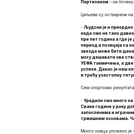
Партизаном
– на почеку
Циљеви су остварени на
-
Људски је и приордно 
када смо не тако давно
пре пет година а где је
период и позиција са к
звезда може бити данас
могу дешавати ове ства
УЕФА такмичења, а две
успехе. Данас је наш к
и трећу узастопну титу
Сем спортских резултата
-
Урадили смо много на
Сваке године у року до
запосленима и играчим
тржишним основама. Ча
Много новца уложено је 