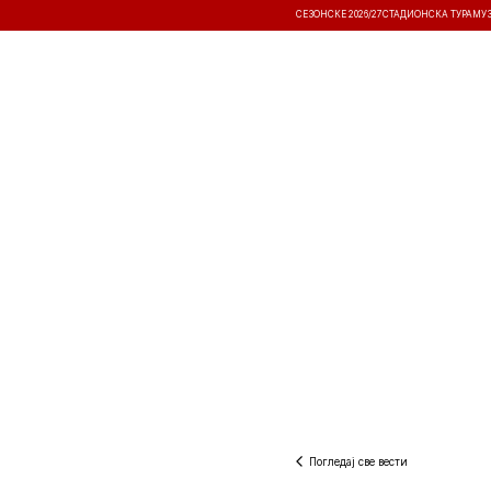
СЕЗОНСКЕ 2026/27
СТАДИОНСКА ТУРА
МУ
ВЕСТИ
ТАКМИЧЕЊА
РЕЗУЛТА
Погледај све вести