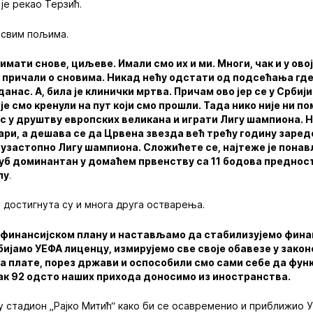
 је рекао Терзић.
 свим пољима.
имати снове, циљеве. Имали смо их и ми. Многи, чак и у ово
 причали о сновима. Никад нећу одстати од подсећања где
 данас. А, била је клинички мртва. Причам ово јер се у Србиј
оје смо кренули на пут који смо прошли. Тада нико није ни
 у друштву европских великана и играти Лигу шампиона. Н
ри, а дешава се да Црвена звезда већ трећу годину заред
 узастопно Лигу шампиона. Сложићете се, најтеже је пона
луб доминантан у домаћем првенству са 11 бодова предности
лу
.
 достигнута су и многа друга остварења.
 финансијском плану и настављамо да стабилизујемо финан
бијамо УЕФА лиценцу, измирујемо све своје обавезе у зако
а плате, порез држави и оспособили смо сами себе да фу
к 92 одсто наших прихода доносимо из иностранства.
у стадион „Рајко Митић“ како би се осавременио и приближио 