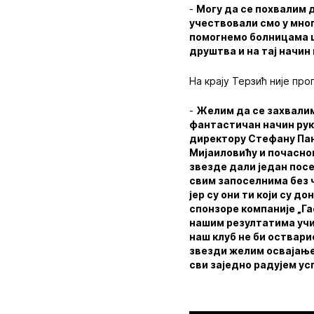
-
Могу да се похвалим 
учествовали смо у мно
помогнемо болницама ш
друштва и на тај начи
На крају Терзић није про
-
Желим да се захвалим
фантастичан начин рук
директору Стефану Пан
Мијаиловићу и почасно
звезде дали један пос
свим запоселнима без ч
јер су они ти који су д
спонзоре компаније „Га
нашим резултатима учи
наш клуб не би оствари
звезди желим освајање
сви заједно радујем у