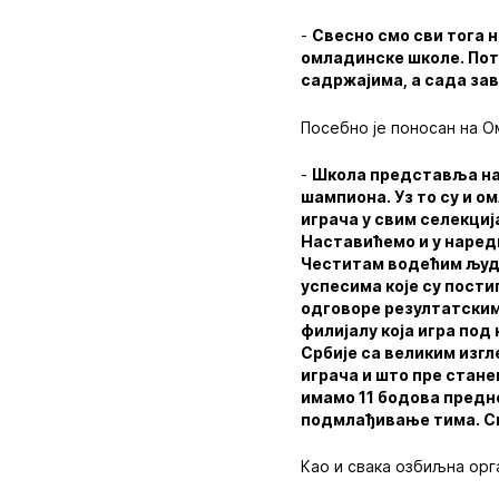
-
Свесно смо сви тога н
омладинске школе. Пот
садржајима, а сада за
Посебно је поносан на Ом
-
Школа представља наш
шампиона. Уз то су и 
играча у свим селекци
Наставићемо и у наред
Честитам водећим људ
успесима које су пости
одговоре резултатским
филијалу која игра под
Србије са великим изг
играча и што пре стан
имамо 11 бодова предно
подмлађивање тима. Си
Као и свака озбиљна орг