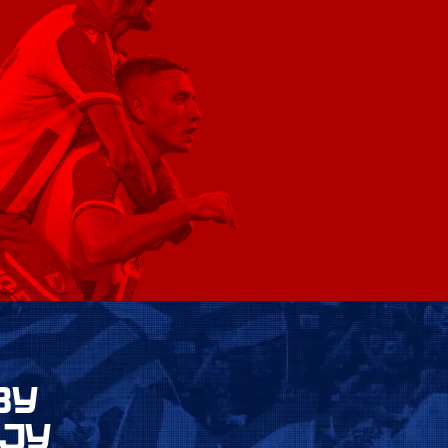
ВУ
ЈУ