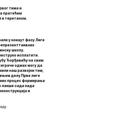
првог тима и
са пратећим
м и теретаном.
али у нокаут фазу Лиге
 репрезенттаивних
инску школу.
шеструко исплатити.
убу Ђорђевићу на свим
 играчи одмах могу да
мили наш развојни тим,
сењем делу Прве лиге
рзамо процес формирања
о лакше сада када
еконструкција и
аду.