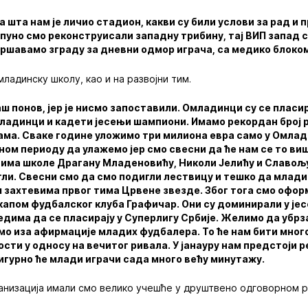
а шта нам је личио стадион, какви су били услови за рад и 
пуно смо реконструисали западну трибину, тај ВИП запад 
вршавамо зграду за дневни одмор играча, са медико блоко
ладинску школу, као и на развојни тим.
 понов, јер је нисмо запоставили. Омладинци су се пласир
омладинци и кадети јесењи шампиони. Имамо рекордан број
јама. Сваке године уложимо три милиона евра само у Омлад
ном периоду да улажемо јер смо свесни да ће нам се то ви
има школе Драгану Младеновићу, Николи Јелићу и Славољ
гли. Свесни смо да смо подигли лествицу и тешко да млади
 захтевима првог тима Црвене звезде. Због тога смо офор
 капом фудбалског клуба Графичар. Они су доминирали у је
ледима да се пласирају у Суперлигу Србије. Желимо да уб
емо иза афирмације младих фудбалера. То ће нам бити мног
сти у односу на вечитог ривала. У јанауру нам предстоји р
гурно ће млади играчи сада много већу минутажу.
анизација имали смо велико учешће у друштвено одговорном р