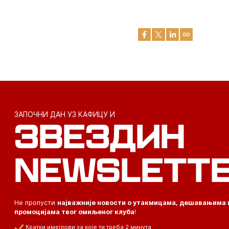
ЗАПОЧНИ ДАН УЗ КАФИЦУ И
ЗВЕЗДИН
NEWSLETT
Не пропусти
најважније новости о утакмицама, дешавањима 
промоцијама твог омиљеног клуба
!
Кратки имејлови за које ти треба 2 минута