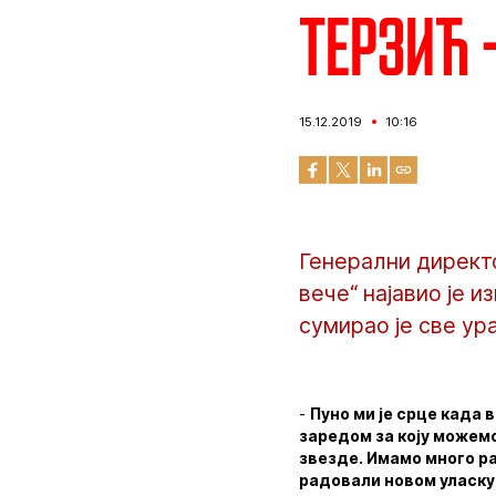
Терзић 
15.12.2019
10:16
Генерални директ
вече“ најавио је 
сумирао је све ур
-
Пуно ми је срце када в
заредом за коју можемо
звезде. Имамо много ра
радовали новом уласку