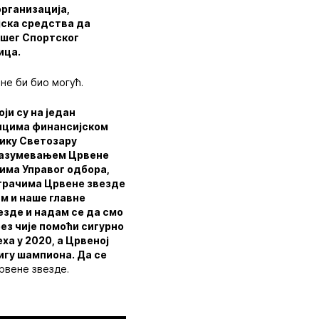
организација,
јска средства да
ашег Спортског
ица.
 не би био могућ.
ји су на један
ницима финансијском
ику Светозару
 разумевањем Црвене
има Управог одбора,
играчима Црвене звезде
им и наше главне
езде и надам се да смо
ез чије помоћи сигурно
ха у 2020, а Црвеној
игу шампиона. Да се
рвене звезде.