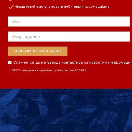
Никад те нећемо спамовати небитним информацијама
Email
Email
Слажем се да ме Звезда контактира са новостима и промоциј
⭐ 38502 звездаша се пријавило у току сезоне 2025/26