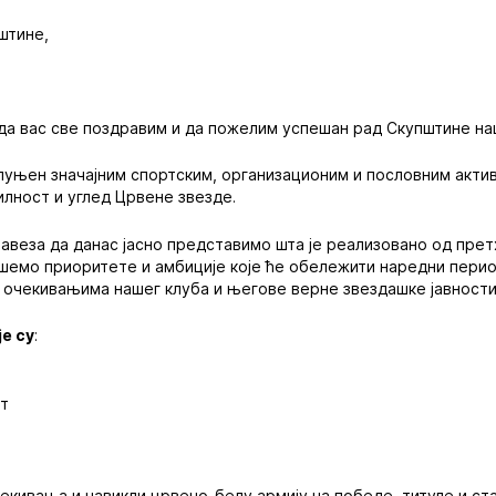
штине,
да вас све поздравим и да пожелим успешан рад Скупштине на
спуњен значајним спортским, организационим и пословним актив
лност и углед Црвене звезде.
обавеза да данас јасно представимо шта је реализовано од пр
шемо приоритете и амбиције које ће обележити наредни период
 очекивањима нашег клуба и његове верне звездашке јавности
е су
:
ст
екивања и навикли црвено-белу армију на победе, титуле и ст