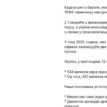
Када је реч о Европи, ж
УЕФА такмичењу нам дон
2. Говорећи о финансија
плусу, а укупни консоли
о овоме у свом излагању
У току 2025. године, см
највише захваљујући две
погона.
Укупно, у претходних 12
* 534 милиона евра при
* Од тога, 437 милиона 
Наше пословање је потпу
* Имали смо само једно 
* Директне донације држ
прихода