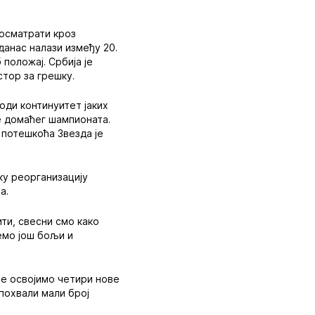
посматрати кроз
данас налази између 20.
положај. Србија је
стор за грешку.
ди континуитет јаких
ве домаћег шампионата.
 потешкоћа Звезда је
ку реорганизацију
а.
ти, свесни смо како
емо још бољи и
не освојимо четири нове
похвали мали број