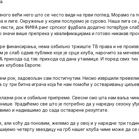
а.
много већи него што се често види на први поглед. Морамо га 
а и лиге. Окружење у којем послујемо је сурово. Наша лига се 
-листи, док ФИФА ранг српског фудбала додатно потврђује слаб 
То значи више препрека у квалификацијама и готово никакав про
оре финансирања, нема озбиљно тржиште ТВ права и не произво
м је слаб одзив публике које је срце клуба, нарочито за мече
% прихода од тзв. прихода од дана утакмице. И поред свих тих
их клубова Европе.
зни рок, задовољан сам постигнутим. Нисмо извршили превели
а су три битна играча која ће нам помоћи у остваривању циљев
лазни рок и озбиљне припреме. Свесни смо шта нам ваља чини
нише. Урадићемо све што је потребно да у наредну сезону уђ
овимо и надмашимо до сада остварене резултате.
, али хоћу да поновим, желимо да у овој и у наредне три годи
шијемо четврту звездицу на грб нашег клуба чиме може да се 