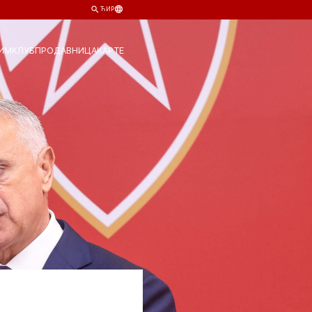
ЋИР
ИМ
КЛУБ
ПРОДАВНИЦА
КАРТЕ