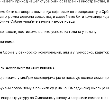
 највећи приход нашег клуба бити остварен из иностранства, 
мо бити одговорна компанија која, осим што репрезентује Срби
си огромна девизна средства, и даље ћемо бити компанија која
блике Србије уплаћује велике износе новца.
ској школи, постижемо велике успехе из године у годину.
 нивоима.
 Србије у сениорској конкуренцији, али и у јуниорској, кадетск
ну доминацију на свим нивоима.
оје имамо у млађим селекцијама јасно показује колико доминир
ључени првом тиму а поникли су у нашој Омладинској школи је н
 инфраструктуру за Омладинску школу и завршили комплетно 