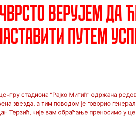
 Чврсто верујем да ћ
наставити путем усп
 центру стадиона “Рајко Митић” одржана редо
ена звезда, а тим поводом је говорио генера
ан Терзић, чије вам обраћање преносимо у це