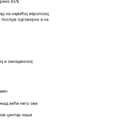
преко 85%.
ју на највећој европској
 послује одговорно и на
ој и омладинској
амо.
икад већи него ове
нов центар наше