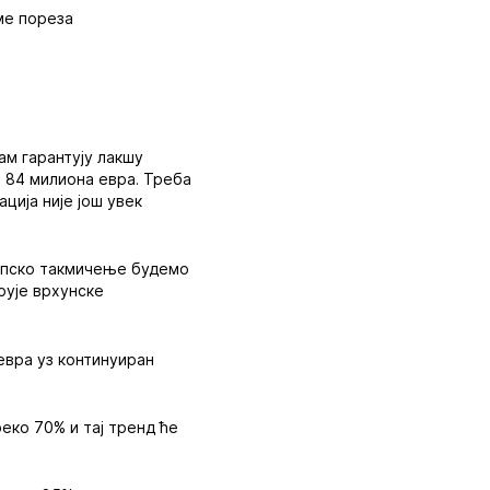
ме пореза
ам гарантују лакшу
 84 милиона евра. Треба
ција није још увек
вропско такмичење будемо
рује врхунске
евра уз континуиран
еко 70% и тај тренд ће