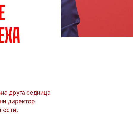
е
еха
вна друга седница
лни директор
лости.