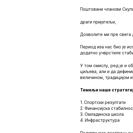
Поштовани чланови Скуп
драги пријатељи,
Дозволите ми пре свега 
Период иза нас био је и
додатно учврстиле стаби
У том смислу, ред је и 
циљева, али и да дефини
величином, традицијом и
Темељи наше стратегиј
1. Спортски резултати
2. Финансијска стабилно
3. Омладинска школа
4. Инфраструктура
Подигли смо лествицу оч