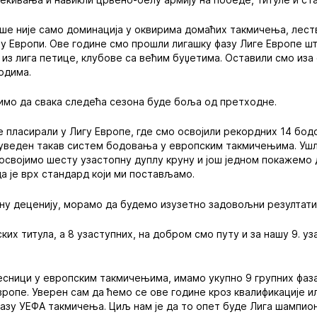
е није само доминација у оквирима домаћих такмичења, леств
к у Европи. Ове године смо прошли лигашку фазу Лиге Европе шт
из лига петице, клубове са већим буџетима. Оставили смо иза
одима.
лимо да свака следећа сезона буде боља од претходне.
се пласирали у Лигу Европе, где смо освојили рекордних 14 бо
е уведен такав систем бодовања у европским такмичењима. Ушл
а освојимо шесту узастопну дуплу круну и још једном покажемо
да је врх стандард који ми постављамо.
у деценију, морамо да будемо изузетно задовољни резултатим
ких титула, а 8 узаступних, на добром смо путу и за нашу 9. у
есници у европским такмичењима, имамо укупно 9 групних фаз
вропе. Уверен сам да ћемо се ове године кроз квалификације и
 фазу УЕФА такмичења. Циљ нам је да то опет буде Лига шампион