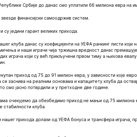
Републике Србије до данас смо уплатили 66 милиона евра на и
 звезде финансијски самоодржив систем.
и су једини гарант великих прихода.
ашег клуба данас су коефицијенти на УЕФА ранкинг листи који н
мичења и наши играчи чија тржишна вредност данас премашује
адих играча који су већ прикључени првом тиму а њихова евалуа
ин.
 укупан приход од 75 до 91 милион евра, у зависности које е
ја се заснива на реалним основама и капацитету клуба да оства
што смо јасно потврдили и у претходне две године.
нама очекујемо да обезбедимо приход не мањи од 75 милиона 
ке стабилности клуба.
и нашег прихода долази од УЕФА бонуса и трансфера играча, пр