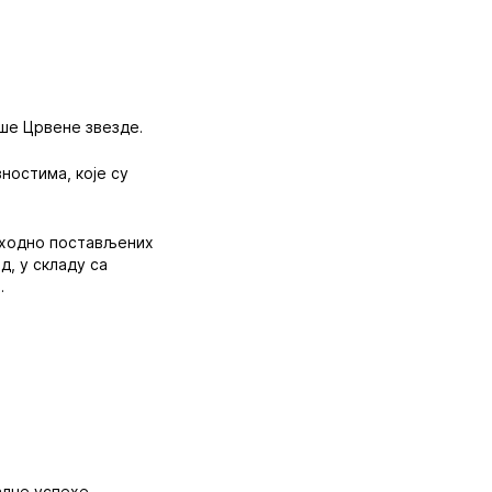
ше Црвене звезде.
ностима, које су
етходно постављених
, у складу са
.
алне успехе.