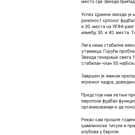
место где Звезда припад
Успех Црвене звезде је 
реалност српског фудбал
и 30. места на УЕФА ранг
између 30. и 40. места. 
Лига нема стабилне изв
утакмица. Горући пробле
Звезда генерише свега 1
стабилан члан 50 најбољ
Завршен је зимски прела
играчког кадра, доведен
Предстоји нам летњи пре
европски фудбал функцио
организованији и да пон
Рекао сам прошле године
шампионске титуле и при
клубова у Европи.