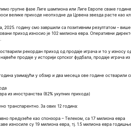
елимо групне фазе Лиге шампиона или Лиге Европе сваке године
оси велике приходе неопходне да Црвена звезда расте као кл
ма, 2025. годину смо завршили са позитивним резултатом – више
довани приход износио је 102 милиона евра. Оперативни дирек
.
о остварили рекордан приход од продаје играча и то у износу о
 највеће продаје у историји српског фудбала, продаје играча и
 година узимајући у обзир и два месеца ове године остварили с
хода
евра из иностранства (82% укупних прихода)
но транспарентно. За ових 12 година:
јавно предузеће као спонзора – Телеком, са 17 милиона евра
аве износиле су 19 милиона евра, тј. 1.5 милиона евра годишње