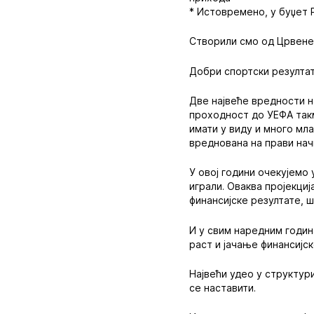
* Истовремено, у буџет 
Створили смо од Црвене
Добри спортски резултат
Две највеће вредности н
проходност до УЕФА так
имати у виду и много мл
вреднована на прави нач
У овој години очекујемо
играли. Оваква пројекци
финансијске резултате, 
И у свим наредним годи
раст и јачање финансијс
Највећи удео у структур
се наставити.