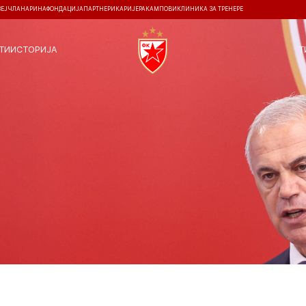
ЗЕЈ
ЧЛАНАРИНА
ФОНДАЦИЈА
ПАРТНЕРИ
КАРИЈЕРА
КАМПОВИ
КЛИНИКА ЗА ТРЕНЕРЕ
ТИ
ИСТОРИЈА
Т