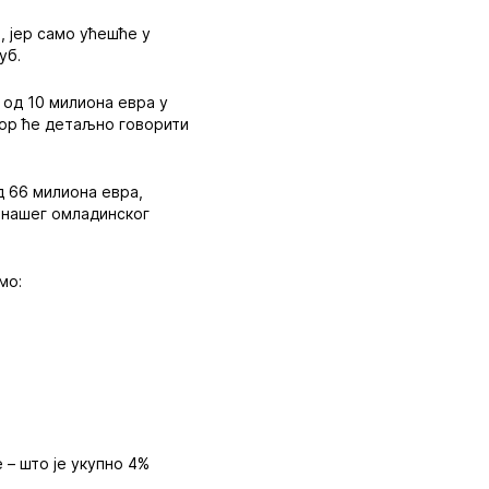
, јер само ућешће у
уб.
 од 10 милиона евра у
тор ће детаљно говорити
д 66 милиона евра,
з нашег омладинског
мо:
 – што је укупно 4%