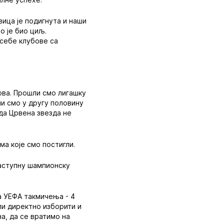
ица је подигнута и наши
о је био циљ.
 себе клубове са
дова. Прошли смо лигашку
и смо у другу половину
 да Црвена звезда не
а које смо постигли.
заступну шампионску
а УЕФА такмичења - 4
ли директно изборити и
а, да се вратимо на