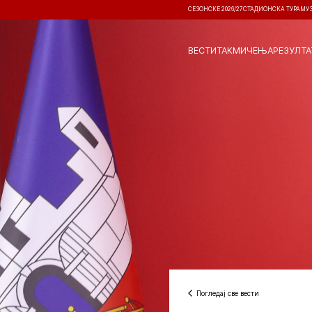
СЕЗОНСКЕ 2026/27
СТАДИОНСКА ТУРА
МУ
ВЕСТИ
ТАКМИЧЕЊА
РЕЗУЛТА
Погледај све вести