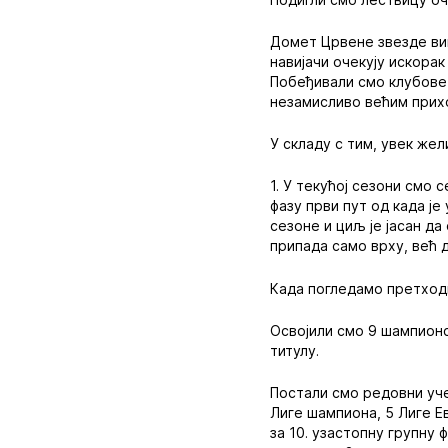
Домет Црвене звезде виш
навијачи очекују искора
Побеђивали смо клубове 
незамисливо већим прих
У складу с тим, увек же
1. У текућој сезони смо 
фазу први пут од када ј
сезоне и циљ је јасан д
припада само врху, већ 
Када погледамо претходн
Освојили смо 9 шампионс
титулу.
Постали смо редовни уч
Лиге шампиона, 5 Лиге Е
за 10. узастопну групну