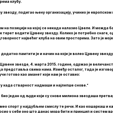
рема клубу.
 звезду, подигао њену организацију, учинио је европском
им на позицији на којој се некада налазио Цвеле. И можда 
к терет водити Црвену звезду. Колико је потребно снаге, 
дговорност највећег клуба на овим просторима. Зато је мо
 додатно памтити је и начин на који је волео Црвену звезду
Црвене звезде, 4. марта 2015. године, одржао је величанс
да представља свима нама. Између осталог, тада је изговор
учи готово као аманет који нам је оставио:
ту када стварност надмаши и најлепше снове.“
био један од људи који су снове милиона звездаша претва
зумео спорт у најдубљем смислу те речи. И као кошаркаш и к
осио у себи оно што данас мора бити и принцип и систем в