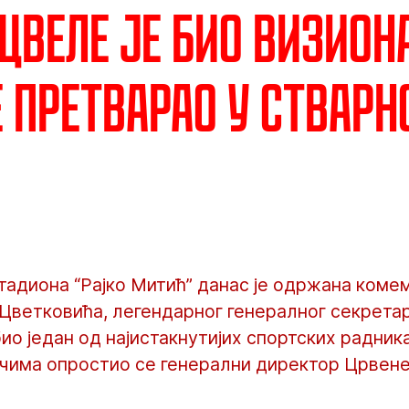
 Цвеле је био визион
е претварао у стварн
тадиона “Рајко Митић” данас је одржана ком
Цветковића, легендарног генералног секрета
био један од најистакнутијих спортских радник
ечима опростио се генерални директор Црвен