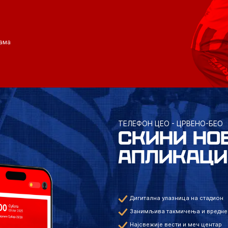
ама
ТЕЛЕФОН ЦЕО - ЦРВЕНО-БЕО
СКИНИ НО
АПЛИКАЦИ
Дигитална улазница на стадион
Занимљива такмичења и вредне
Најсвежије вести и меч центар