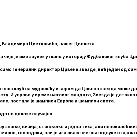
д Владимира Цветковића, нашег Цвелета.
 чије је име заувек уткано у историју Фудбалског клуба Цр
о само генерални директор Црвене звезде, већ један од си
је наш клуб са мудрошћу и вером да Црвена звезда може да
вету. И управо у време његовог мандата, Звезда је дотакла 
але, постала је шампион Европе и шампион света.
да не долазе случајно.
 су знање, визија, стрпљење и једна тиха, али непоколебљив
је мирно, господски, али је иза сваке његове одлуке стајал