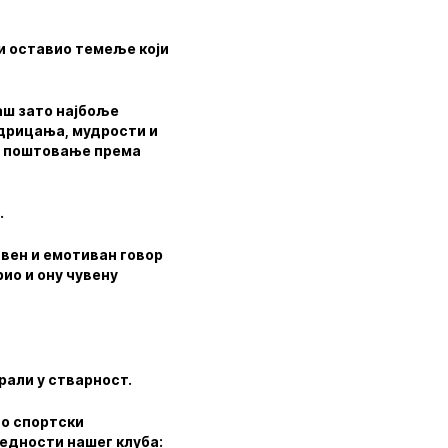
 и оставио темеље који
баш зато најбоље
одрицања, мудрости и
је поштовање према
.
твен и емотиван говор
ио и ону чувену
рали у стварност.
ао спортски
редности нашег клуба: