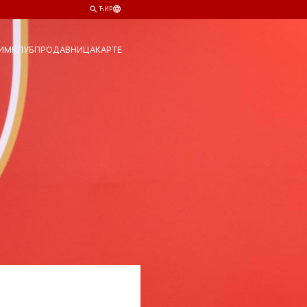
ЋИР
ИМ
КЛУБ
ПРОДАВНИЦА
КАРТЕ