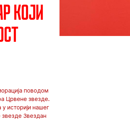
ар који
ост
еморација поводом
ра Црвене звезде.
а у историји нашег
е звезде Звездан