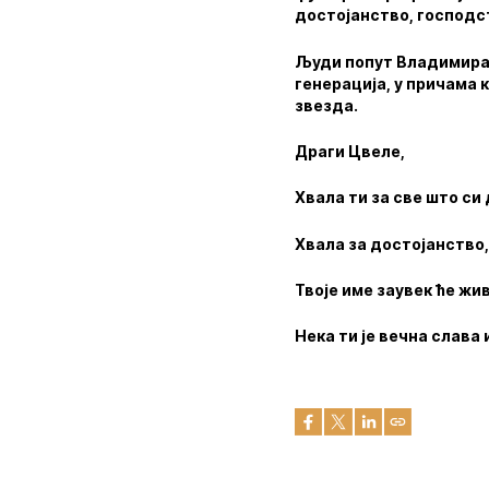
достојанство, господст
Људи попут Владимира 
генерација, у причама 
звезда.
Драги Цвеле,
Хвала ти за све што си
Хвала за достојанство, 
Твоје име заувек ће жи
Нека ти је вечна слава 