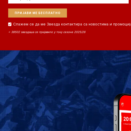
Слажем се да ме Звезда контактира са новостима и промоциј
⭐ 38502 звездаша се пријавило у току сезоне 2025/26