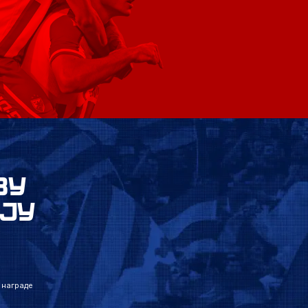
ВУ
ЈУ
 награде