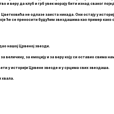
во и веру да клуб и грб увек морају бити изнад сваког поје
Цветковића не одлазе заиста никада. Они остају у историј
које ће се преносити будућим звездашима као пример како 
 дао нашој Црвеној звезди.
за величину, за емоцију и за веру коју си оставио свима на
вети у историји Црвене звезде и у срцима свих звездаша.
и хвала.