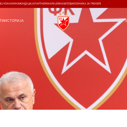
ЗЕЈ
ЧЛАНАРИНА
ФОНДАЦИЈА
ПАРТНЕРИ
КАРИЈЕРА
КАМПОВИ
КЛИНИКА ЗА ТРЕНЕРЕ
ТИ
ИСТОРИЈА
Т