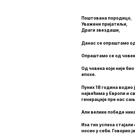
Поштована породицо,
Уважени пријатељи,
Драги звездаши,
Данас се опраштамо о
Опраштамо се од човека
Од човека који није би
епохе.
Пуних 18 година водио 
највећима у Европи и с
генерације пре нас сањ
Али велике победе ника
Иза тих успеха стајали
носио у себи. Говорио 