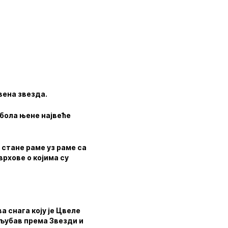
вена звезда.
мбола њене највеће
 стане раме уз раме са
врхове о којима су
а снага коју је Цвеле
а љубав према Звезди и