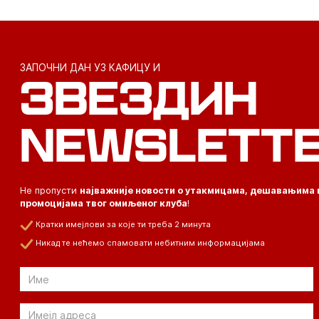
ЗАПОЧНИ ДАН УЗ КАФИЦУ И
ЗВЕЗДИН
NEWSLETT
Не пропусти
најважније новости о утакмицама, дешавањима 
промоцијама твог омиљеног клуба
!
Кратки имејлови за које ти треба 2 минута
Никад те нећемо спамовати небитним информацијама
Email
Email