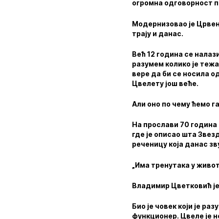
огромна одговорност п
Модернизовао је Црвену
трају и данас.
Већ 12 година се налаз
разумем колико је тежа
вере да би се носила о
Цвелету још веће.
Али оно по чему ћемо га
На прослави 70 година 
где је описао шта Звез
реченицу која данас зв
„Има тренутака у живо
Владимир Цветковић је 
Био је човек који је ра
функционер. Цвеле је н