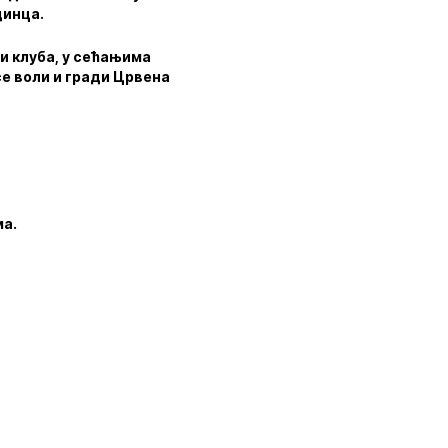
динца.
и клуба, у сећањима
се воли и гради Црвена
ма.