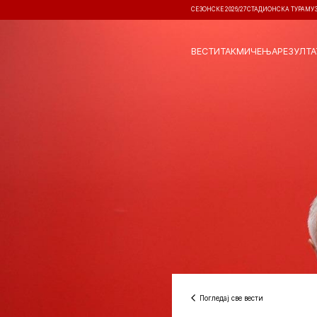
СЕЗОНСКЕ 2026/27
СТАДИОНСКА ТУРА
МУ
ВЕСТИ
ТАКМИЧЕЊА
РЕЗУЛТА
Погледај све вести