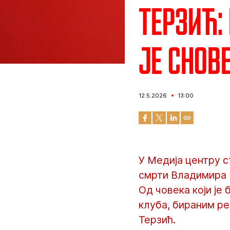
Терзић:
је снов
12.5.2026
13:00
У Медија центру с
смрти Владимира 
Од човека који је 
клуба, бираним р
Терзић.