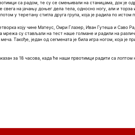
вотимци са радом, те су се смењивали на станицама, док је о
ре свега на јачању доњег дела тела, односно ногу, али и торза 
 потом у теретану стигла друга група, која је радила по истом 
етворка коју чине Матеус, Омри Глазер, Иван Гутеша и Саво Ра
а мрежа су стављали на тест наше голмане и радили на различ
 меча. Такође, један од сегмената је била игра ногом, која је п
аказан за 18 часова, када ће наши првотимци радити са лоптом