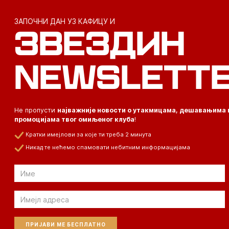
ЗАПОЧНИ ДАН УЗ КАФИЦУ И
ЗВЕЗДИН
NEWSLETT
Не пропусти
најважније новости о утакмицама, дешавањима 
промоцијама твог омиљеног клуба
!
Кратки имејлови за које ти треба 2 минута
Никад те нећемо спамовати небитним информацијама
Email
Email