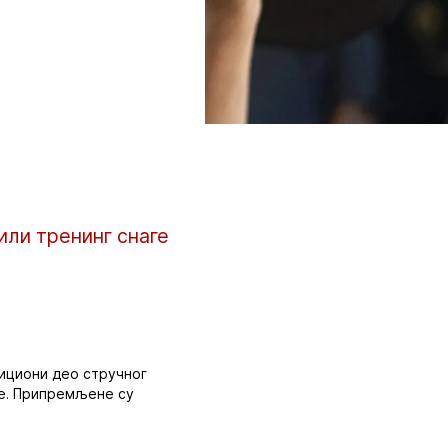
ли тренинг снаге
дициони део стручног
ле. Припремљене су