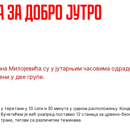
а за добро јутро
на Милојевића су у јутарњим часовима одради
ни у две групе.
 у теретани у 10 сати и 30 минута у сјајном расположењу. Кон
 Вучетићем је већ унапред поставио 12 станица за црвено-бе
 траке, тегови са различитим тежинама.