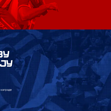
ВУ
ЈУ
 награде