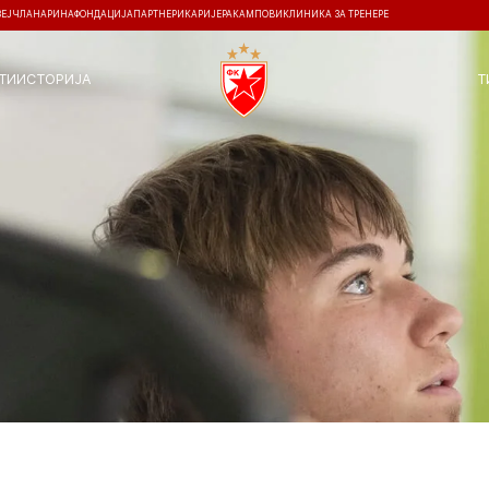
ЗЕЈ
ЧЛАНАРИНА
ФОНДАЦИЈА
ПАРТНЕРИ
КАРИЈЕРА
КАМПОВИ
КЛИНИКА ЗА ТРЕНЕРЕ
ТИ
ИСТОРИЈА
Т