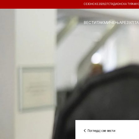
СЕЗОНСКЕ 2026/27
СТАДИОНСКА ТУРА
МУ
ВЕСТИ
ТАКМИЧЕЊА
РЕЗУЛТА
Погледај све вести