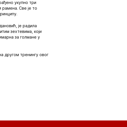
драђено укупно три
и рамена. Све је то
принципу.
дановић, је радила
итим зехтевима, који
римарна за голмане у
 на другом тренингу овог