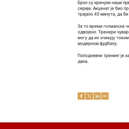
Брзо су кренули наши пр
серије. Акценат је био п
трајало 45 минута, да би
За то време голманска ч
одвојено. Тренери чувар
могу да их очекују током
модерном фудбалу.
Поподневни тренинг је з
дана.