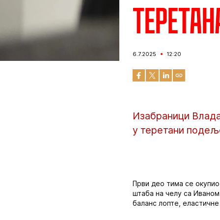
Теретан
6.7.2025
12:20
Изабраници Влада
у теретани подеље
Први део тима се окупио
штаба на челу са Иваном
баланс лопте, еластичне