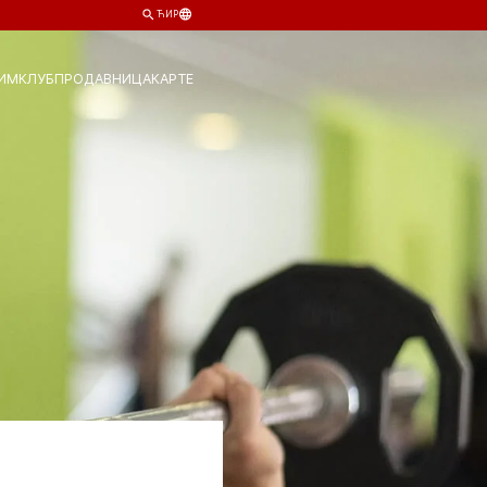
ЋИР
ИМ
КЛУБ
ПРОДАВНИЦА
КАРТЕ