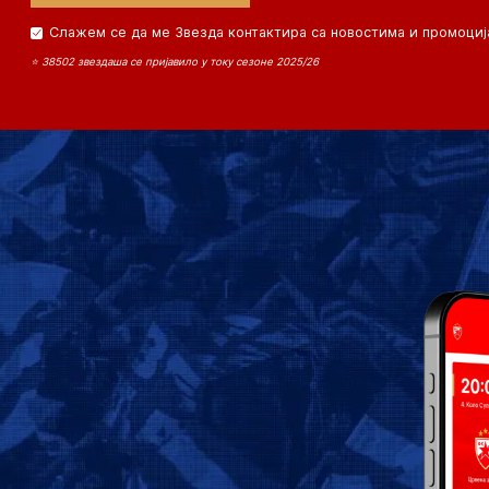
Слажем се да ме Звезда контактира са новостима и промоциј
⭐ 38502 звездаша се пријавило у току сезоне 2025/26