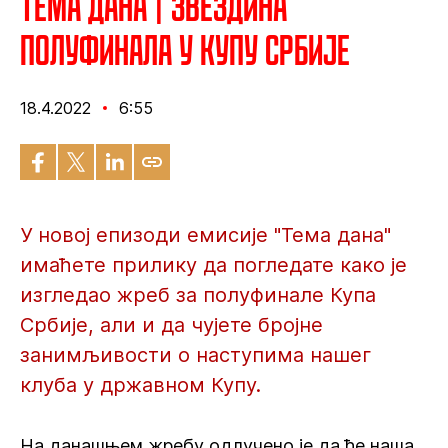
Тема дана | Звездина
полуфинала у Купу Србије
18.4.2022
6:55
У новој епизоди емисије "Тема дана"
имаћете прилику да погледате како је
изгледао жреб за полуфинале Купа
Србије, али и да чујете бројне
занимљивости о наступима нашег
клуба у државном Купу.
На данашњем жребу одлучено је да ће наша