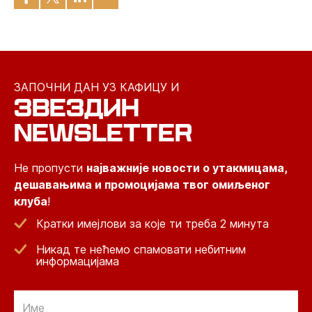
ЗАПОЧНИ ДАН УЗ КАФИЦУ И
ЗВЕЗДИН
NEWSLETTER
Не пропусти
најважније новости о утакмицама,
дешавањима и промоцијама твог омиљеног
клуба
!
Кратки имејлови за које ти треба 2 минута
Никад те нећемо спамовати небитним
информацијама
Email