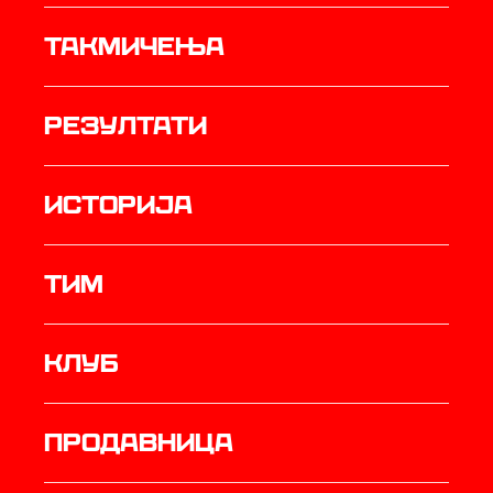
Такмичења
резултати
историја
ТИМ
Клуб
продавница