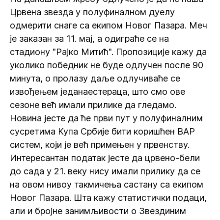
Црвена звезда у полуфиналном дуелу
одмерити снаге са екипом Новог Пазара. Меч
је заказан за 11. мај, а одиграће се на
стадиону "Рајко Митић". Пропозиције кажу да
уколико победник не буде одлучен после 90
минута, о пролазу даље одлучиваће се
извођењем једанаестераца, што смо ове
сезоне већ имали прилике да гледамо.
Новина јесте да ће први пут у полуфиналним
сусретима Купа Србије бити коришћен ВАР
систем, који је већ примењен у првенству.
Интересантан податак јесте да црвено-бели
до сада у 21. веку нису имали прилику да се
на овом нивоу такмичења састану са екипом
Новог Пазара. Шта кажу статистички подаци,
али и бројне занимљивости о Звездиним