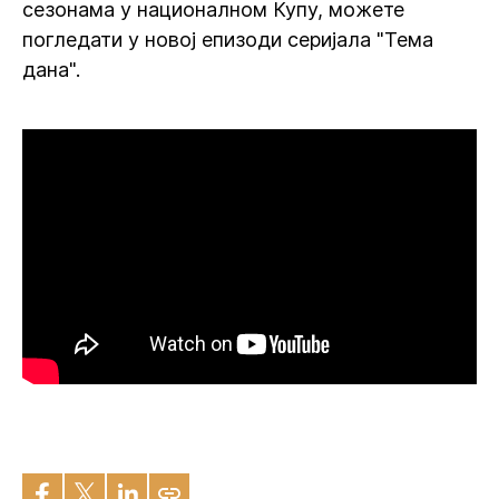
сезонама у националном Купу, можете
погледати у новој епизоди серијала "Тема
дана".