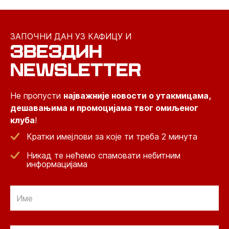
ЗАПОЧНИ ДАН УЗ КАФИЦУ И
ЗВЕЗДИН
NEWSLETTER
Не пропусти
најважније новости о утакмицама,
дешавањима и промоцијама твог омиљеног
клуба
!
Кратки имејлови за које ти треба 2 минута
Никад те нећемо спамовати небитним
информацијама
Email