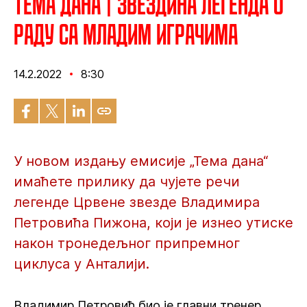
Тема дана | Звездина легенда о
раду са младим играчима
14.2.2022
8:30
У новом издању емисије „Тема дана“
имаћете прилику да чујете речи
легенде Црвене звезде Владимира
Петровића Пижона, који је изнео утиске
након тронедељног припремног
циклуса у Анталији.
Владимир Петровић био је главни тренер