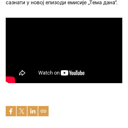
сазнати у новој епизоди емисије „Тема дана“.