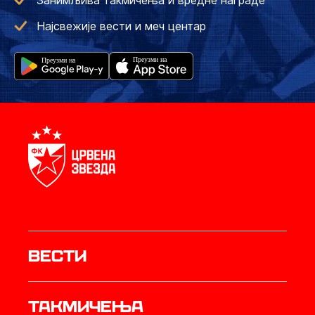
Занимљива такмичења и вредне награде
Најсвежије вести и меч центар
Вести
Такмичења