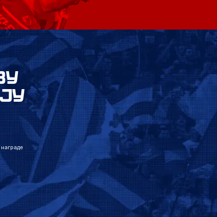
ВУ
ЈУ
 награде