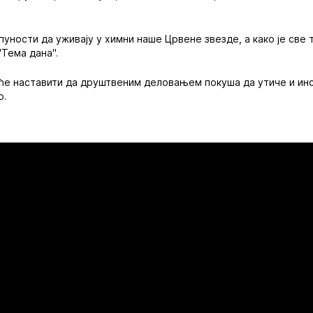
пуности да уживају у химни наше Црвене звезде, а како је све 
"Тема дана".
ће наставити да друштвеним деловањем покуша да утиче и инс
о.