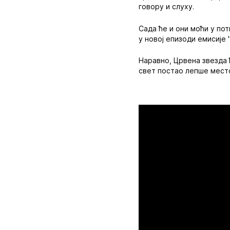
говору и слуху.
Сада ће и они моћи у пот
у новој епизоди емисије 
Наравно, Црвена звезда 
свет постао лепше мест