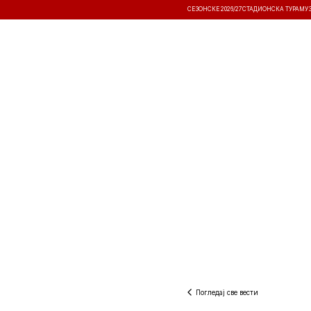
СЕЗОНСКЕ 2026/27
СТАДИОНСКА ТУРА
МУ
ВЕСТИ
ТАКМИЧЕЊА
РЕЗУЛТА
Погледај све вести