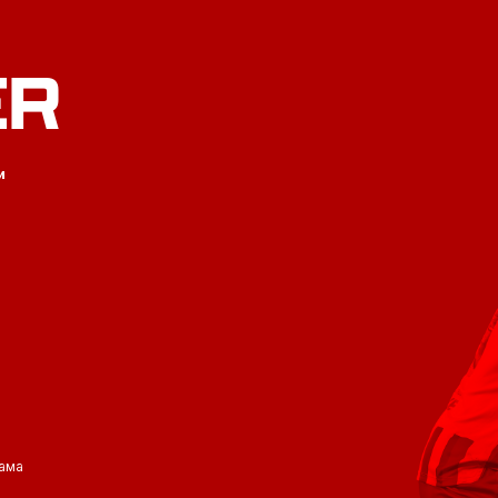
ER
и
ама