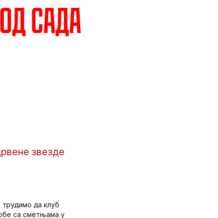
 од сада
Црвене звезде
о трудимо да клуб
собе са сметњама у