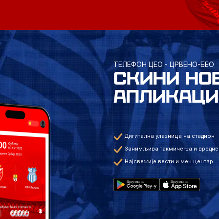
ТЕЛЕФОН ЦЕО - ЦРВЕНО-БЕО
СКИНИ НО
АПЛИКАЦИ
Дигитална улазница на стадион
Занимљива такмичења и вредне
Најсвежије вести и меч центар