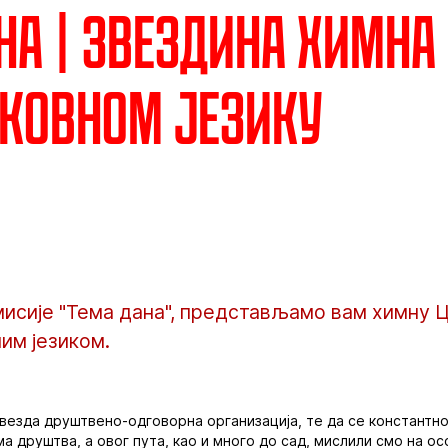
на | Звездина химна
аковном језику
мисије "Тема дана", представљамо вам химну 
им језиком.
 звезда друштвено-одговорна организација, те да се константн
 друштва, а овог пута, као и много до сад, мислили смо на о