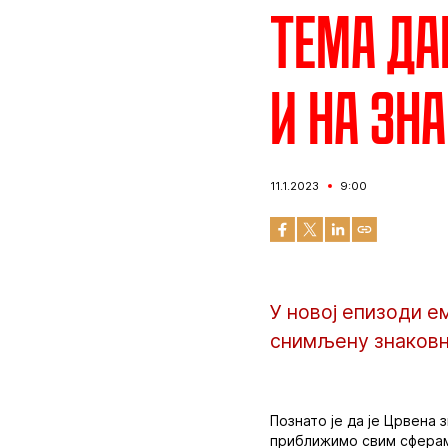
Тема да
и на зн
11.1.2023
9:00
У новој епизоди е
снимљену знаковн
Познато је да је Црвена
приближимо свим сферама