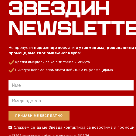
ЗВЕЗДИН
NEWSLETT
Не пропусти
најважније новости о утакмицама, дешавањима 
промоцијама твог омиљеног клуба
!
Кратки имејлови за које ти треба 2 минута
Никад те нећемо спамовати небитним информацијама
Email
Email
Слажем се да ме Звезда контактира са новостима и промоциј
⭐ 38502 звездаша се пријавило у току сезоне 2025/26