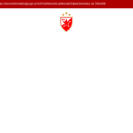
ЗЕЈ
ЧЛАНАРИНА
ФОНДАЦИЈА
ПАРТНЕРИ
КАРИЈЕРА
КАМПОВИ
КЛИНИКА ЗА ТРЕНЕРЕ
ТИ
ИСТОРИЈА
Т