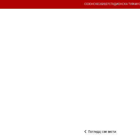
СЕЗОНСКЕ 2026/27
СТАДИОНСКА ТУРА
МУ
ВЕСТИ
ТАКМИЧЕЊА
РЕЗУЛТА
Погледај све вести