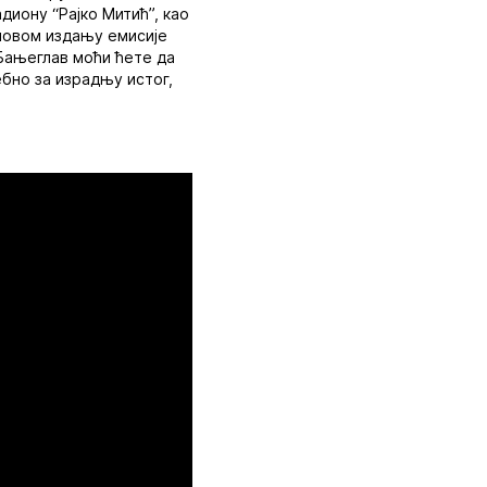
диону “Рајко Митић”, као
 новом издању емисије
Бањеглав моћи ћете да
ебно за израдњу истог,