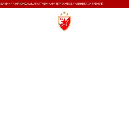
ЗЕЈ
ЧЛАНАРИНА
ФОНДАЦИЈА
ПАРТНЕРИ
КАРИЈЕРА
КАМПОВИ
КЛИНИКА ЗА ТРЕНЕРЕ
ТИ
ИСТОРИЈА
Т