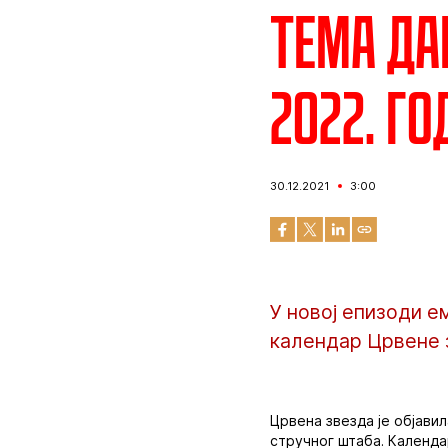
Тема да
2022. г
30.12.2021
3:00
У новој епизоди е
календар Црвене з
Црвена звезда је објави
стручног штаба. Календа