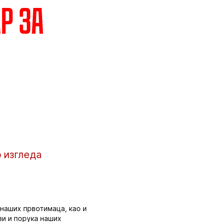
р за
о изгледа
 наших првотимаца, као и
зи и порука наших