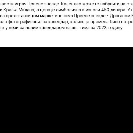
ванаести играч Црвене звезде. Календар можете набавити на ста
ци Краља Милана, а цена је симболична и износи 450 динара. У
 са представницом маркетинг тима Црвене звезде - Драганом 
едало фотографисање за календар, колико је времена било потр
ље у вези са новим календаром нашег тима за 2022. годину.