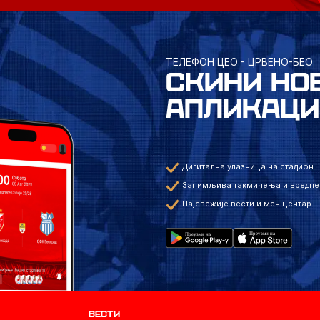
ТЕЛЕФОН ЦЕО - ЦРВЕНО-БЕО
СКИНИ НО
АПЛИКАЦИ
Дигитална улазница на стадион
Занимљива такмичења и вредне
Најсвежије вести и меч центар
Вести