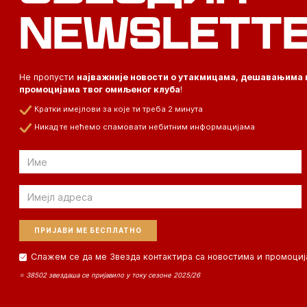
NEWSLETT
Не пропусти
најважније новости о утакмицама, дешавањима 
промоцијама твог омиљеног клуба
!
Кратки имејлови за које ти треба 2 минута
Никад те нећемо спамовати небитним информацијама
Email
Email
Слажем се да ме Звезда контактира са новостима и промоциј
⭐ 38502 звездаша се пријавило у току сезоне 2025/26