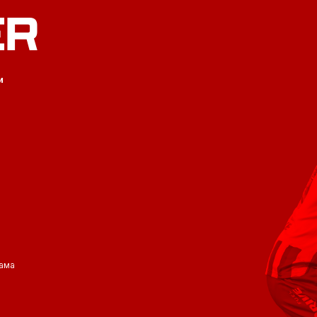
ER
и
ама