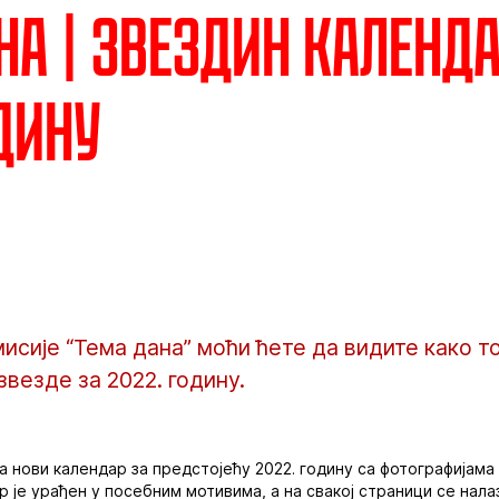
на | Звездин календа
одину
мисије “Тема дана” моћи ћете да видите како т
везде за 2022. годину.
ла нови календар за предстојећу 2022. годину са фотографијама
р је урађен у посебним мотивима, а на свакој страници се нала