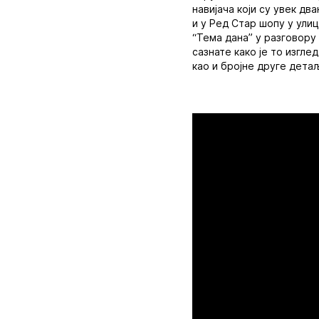
навијача који су увек д
и у Ред Стар шопу у ули
“Тема дана” у разговору
сазнате како је то изгл
као и бројне друге дета