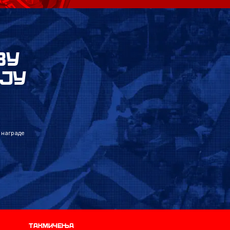
ВУ
ЈУ
 награде
Такмичења