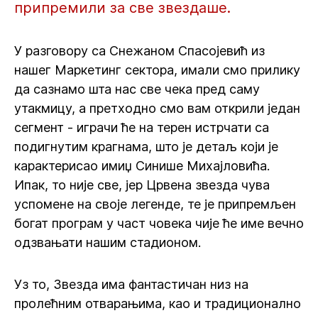
припремили за све звездаше.
У разговору са Снежаном Спасојевић из
нашег Маркетинг сектора, имали смо прилику
да сазнамо шта нас све чека пред саму
утакмицу, а претходно смо вам открили један
сегмент - играчи ће на терен истрчати са
подигнутим крагнама, што је детаљ који је
карактерисао имиџ Синише Михајловића.
Ипак, то није све, јер Црвена звезда чува
успомене на своје легенде, те је припремљен
богат програм у част човека чије ће име вечно
одзвањати нашим стадионом.
Уз то, Звезда има фантастичан низ на
пролећним отварањима, као и традиционално