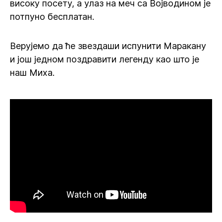
високу посету, а улаз на меч са Војводином је
потпуно бесплатан.
Верујемо да ће звездаши испунити Маракану
и још једном поздравити легенду као што је
наш Миха.