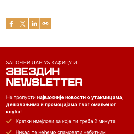
ЗАПОЧНИ ДАН УЗ КАФИЦУ И
ЗВЕЗДИН
NEWSLETTER
Не пропусти
најважније новости о утакмицама,
дешавањима и промоцијама твог омиљеног
клуба
!
Кратки имејлови за које ти треба 2 минута
Никад те нећемо спамовати небитним