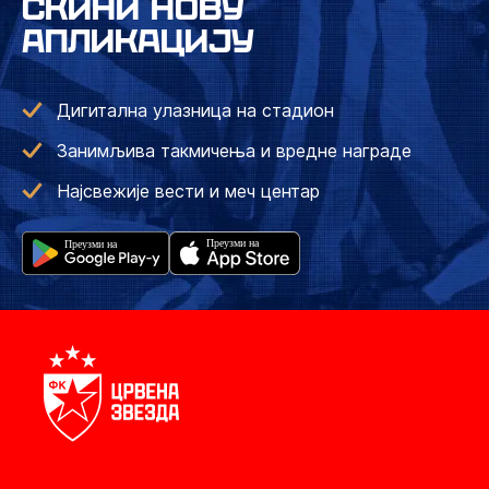
СКИНИ НОВУ
АПЛИКАЦИЈУ
Дигитална улазница на стадион
Занимљива такмичења и вредне награде
Најсвежије вести и меч центар