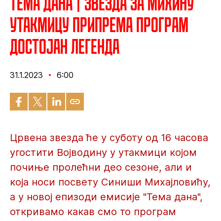
Тема дана | Звезда за Михину
утакмицу припрема програм
достојан легенда
31.1.2023
6:00
Црвена звезда ће у суботу од 16 часова
угостити Војводину у утакмици којом
почиње пролећни део сезоне, али и
која носи посвету Синиши Михајловићу,
а у новој епизоди емисије "Тема дана",
откривамо какав смо то програм