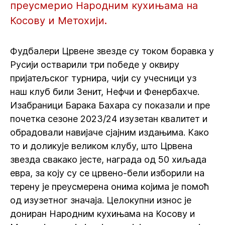
преусмерио Народним кухињама на
Косову и Метохији.
Фудбалери Црвене звезде су током боравка у
Русији остварили три победе у оквиру
пријатељског турнира, чији су учесници уз
наш клуб били Зенит, Нефчи и Фенербахче.
Изабраници Барака Бахара су показали и пре
почетка сезоне 2023/24 изузетан квалитет и
обрадовали навијаче сјајним издањима. Како
то и доликује великом клубу, што Црвена
звезда свакако јесте, награда од 50 хиљада
евра, за коју су се црвено-бели изборили на
терену је преусмерена онима којима је помоћ
од изузетног значаја. Целокупни износ је
дониран Народним кухињама на Косову и