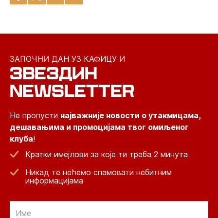
ЗАПОЧНИ ДАН УЗ КАФИЦУ И
ЗВЕЗДИН
NEWSLETTER
Не пропусти
најважније новости о утакмицама,
дешавањима и промоцијама твог омиљеног
клуба
!
Кратки имејлови за које ти треба 2 минута
Никад те нећемо спамовати небитним
информацијама
Email