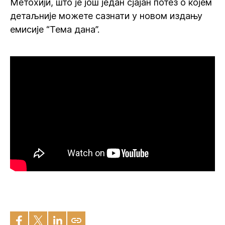
Метохији, што је још један сјајан потез о којем
детаљније можете сазнати у новом издању
емисије “Тема дана”.