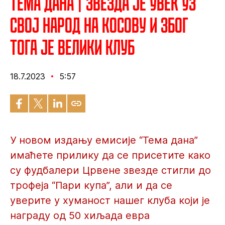
Тема дана | Звезда је увек уз
свој народ на Косову и због
тога је велики клуб
18.7.2023
5:57
У новом издању емисије “Тема дана”
имаћете прилику да се присетите како
су фудбалери Црвене звезде стигли до
трофеја “Пари купа”, али и да се
уверите у хуманост нашег клуба који је
награду од 50 хиљада евра