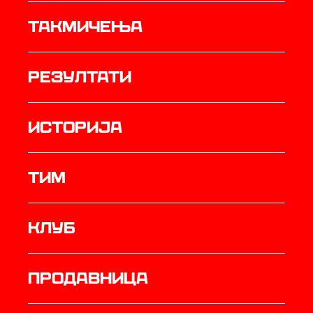
Такмичења
резултати
историја
ТИМ
Клуб
продавница