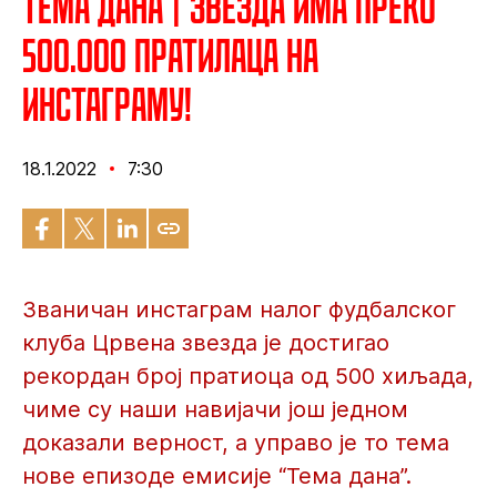
Тема дана | Звезда има преко
500.000 пратилаца на
Инстаграму!
18.1.2022
7:30
Званичан инстаграм налог фудбалског
клуба Црвена звезда је достигао
рекордан број пратиоца од 500 хиљада,
чиме су наши навијачи још једном
доказали верност, а управо је то тема
нове епизоде емисије “Тема дана”.