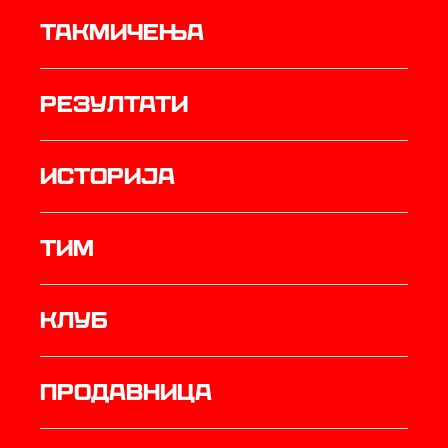
Такмичења
резултати
историја
ТИМ
Клуб
продавница