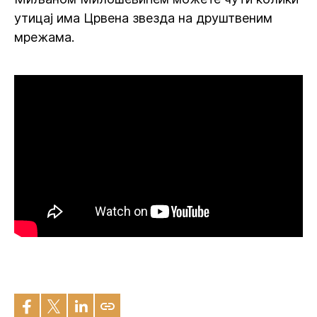
утицај има Црвена звезда на друштвеним
мрежама.