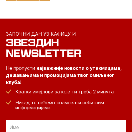
ЗАПОЧНИ ДАН УЗ КАФИЦУ И
ЗВЕЗДИН
NEWSLETTER
Не пропусти
најважније новости о утакмицама,
дешавањима и промоцијама твог омиљеног
клуба
!
Кратки имејлови за које ти треба 2 минута
Никад те нећемо спамовати небитним
информацијама
Email