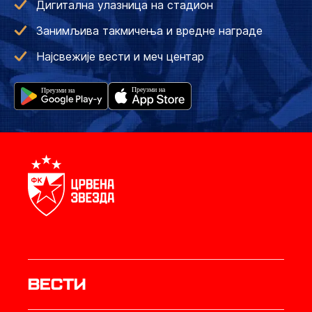
Дигитална улазница на стадион
Занимљива такмичења и вредне награде
Најсвежије вести и меч центар
Вести