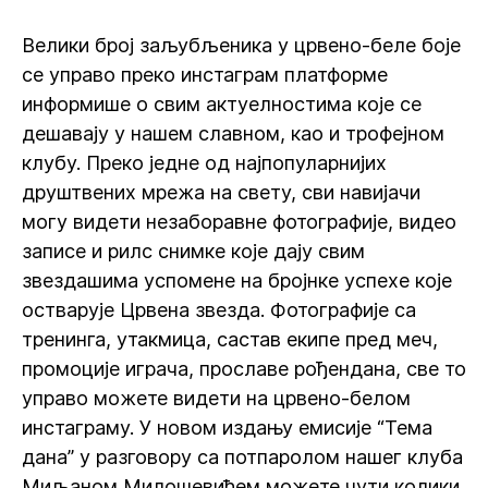
Велики број заљубљеника у црвено-беле боје
се управо преко инстаграм платформе
информише о свим актуелностима које се
дешавају у нашем славном, као и трофејном
клубу. Преко једне од најпопуларнијих
друштвених мрежа на свету, сви навијачи
могу видети незаборавне фотографије, видео
записе и рилс снимке које дају свим
звездашима успомене на бројнке успехе које
остварује Црвена звезда. Фотографије са
тренинга, утакмица, састав екипе пред меч,
промоције играча, прославе рођендана, све то
управо можете видети на црвено-белом
инстаграму. У новом издању емисије “Тема
дана” у разговору са потпаролом нашег клуба
Миљаном Милошевићем можете чути колики