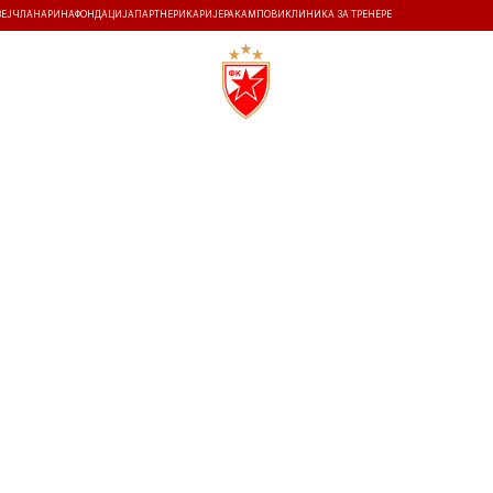
ЗЕЈ
ЧЛАНАРИНА
ФОНДАЦИЈА
ПАРТНЕРИ
КАРИЈЕРА
КАМПОВИ
КЛИНИКА ЗА ТРЕНЕРЕ
ТИ
ИСТОРИЈА
Т