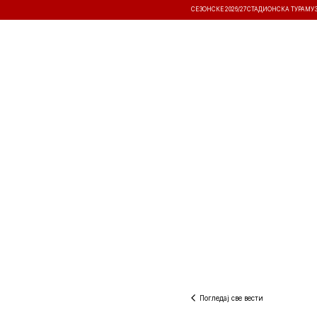
СЕЗОНСКЕ 2026/27
СТАДИОНСКА ТУРА
МУ
ВЕСТИ
ТАКМИЧЕЊА
РЕЗУЛТА
Погледај све вести