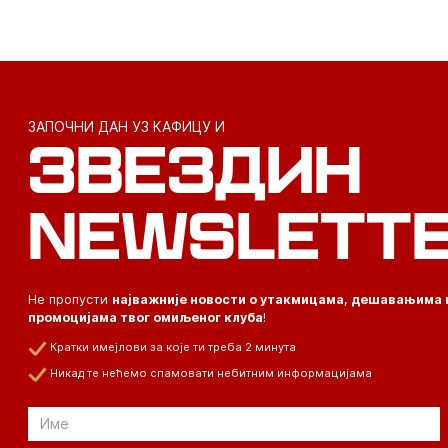
ЗАПОЧНИ ДАН УЗ КАФИЦУ И
ЗВЕЗДИН
NEWSLETT
Не пропусти
најважније новости о утакмицама, дешавањима 
промоцијама твог омиљеног клуба
!
Кратки имејлови за које ти треба 2 минута
Никад те нећемо спамовати небитним информацијама
Email