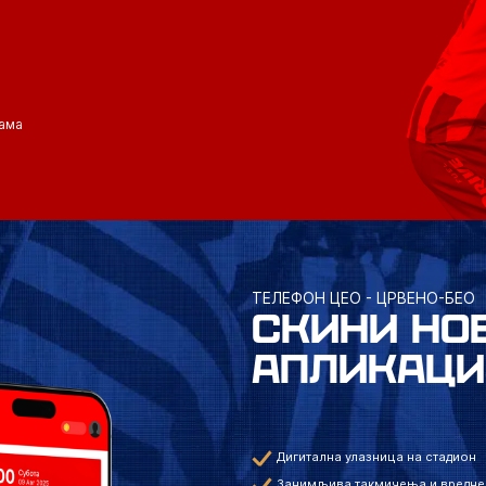
ама
ТЕЛЕФОН ЦЕО - ЦРВЕНО-БЕО
СКИНИ НО
АПЛИКАЦИ
Дигитална улазница на стадион
Занимљива такмичења и вредне