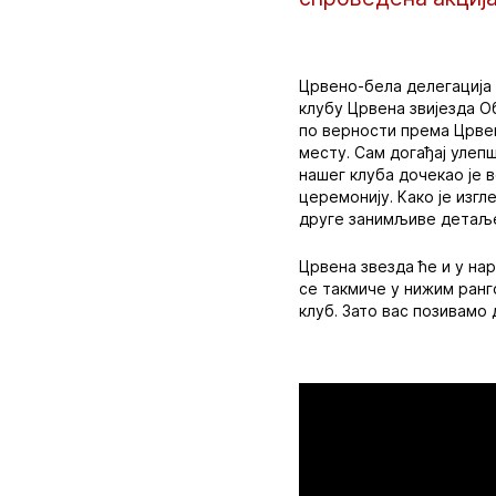
Црвено-бела делегација
клубу Црвена звијезда О
по верности према Црвен
месту. Сам догађај улеп
нашег клуба дочекао је в
церемонију. Како је изгл
друге занимљиве детаље
Црвена звезда ће и у на
се такмиче у нижим ранг
клуб. Зато вас позивамо