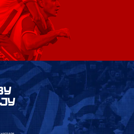
ВУ
ЈУ
 награде