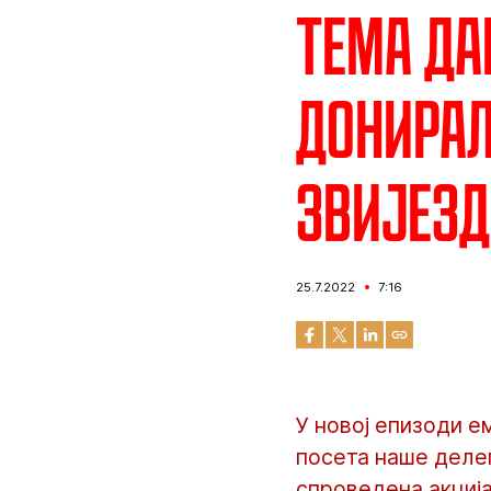
Тема да
донирал
звијезд
25.7.2022
7:16
У новој епизоди е
посета наше делег
спроведена акција