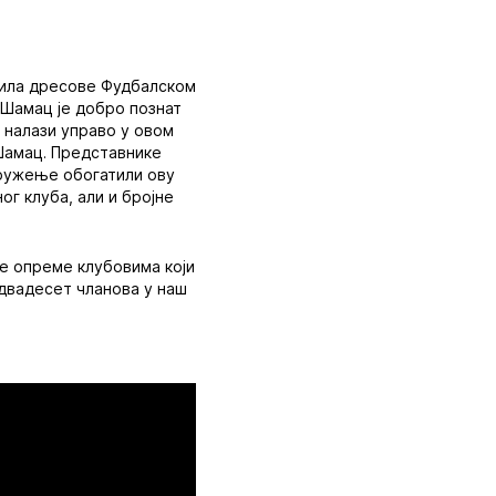
лила дресове Фудбалском
. Шамац је добро познат
е налази управо у овом
 Шамац. Представнике
 дружење обогатили ову
ог клуба, али и бројне
ке опреме клубовима који
 двадесет чланова у наш