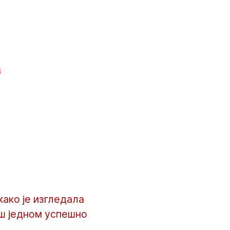
а
како је изгледала
ош једном успешно