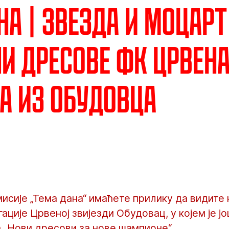
на | Звезда и Моцарт
и дресове ФК Црвен
а из Обудовца
мисије „Тема дана“ имаћете прилику да видите 
ације Црвеној звијезди Обудовац, у којем је ј
 „Нови дресови за нове шампионе“.