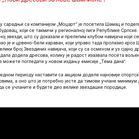
 у сарадњи са компанијом „Моцарт“ је посетила Шамац и поде
будовац, који се такмичи у регионалној лиги Републике Српске
ој звезди, што су доказали и прелепим клубом навијача који с
шао је и црвено-бели караван, који управо тада пролазио кроз
елики број Звездиних навијача, који су са осмехом и уз сјајно
едала додела дресова, колику је радост изазвала посета вољен
 можете погледати у новом издању емисије „Тема дана“.
редном периоду наставити са акцијом доделе најновије спортс
овима, а оно што је потребно јесте да тимови учлане минимум
 да се учланите и будете део велике звездашке породице.