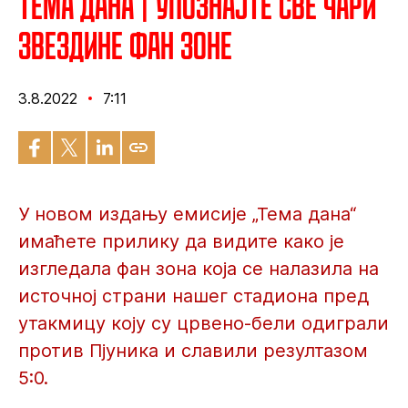
Тема дана | Упознајте све чари
Звездине фан зоне
3.8.2022
7:11
У новом издању емисије „Тема дана“
имаћете прилику да видите како је
изгледала фан зона која се налазила на
источној страни нашег стадиона пред
утакмицу коју су црвено-бели одиграли
против Пјуника и славили резултазом
5:0.