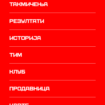
Такмичења
резултати
историја
ТИМ
Клуб
продавница