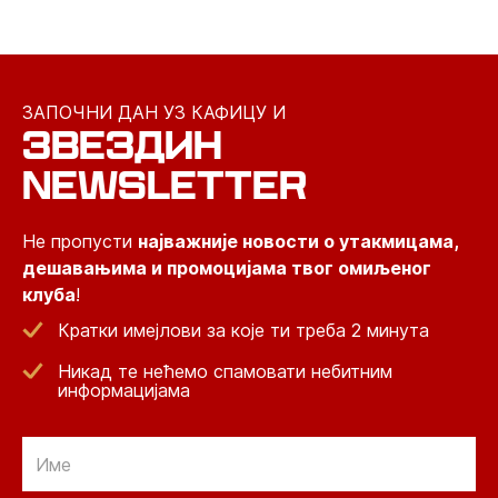
ЗАПОЧНИ ДАН УЗ КАФИЦУ И
ЗВЕЗДИН
NEWSLETTER
Не пропусти
најважније новости о утакмицама,
дешавањима и промоцијама твог омиљеног
клуба
!
Кратки имејлови за које ти треба 2 минута
Никад те нећемо спамовати небитним
информацијама
Email