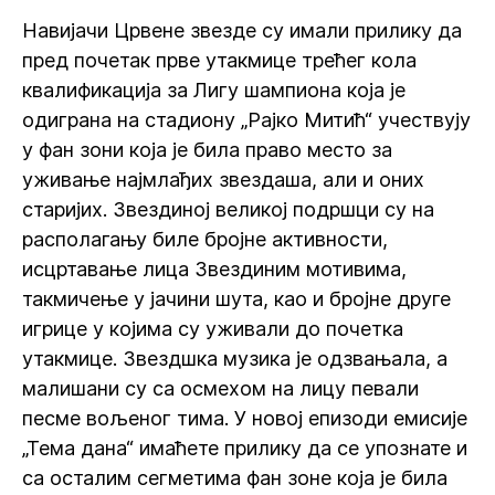
Навијачи Црвене звезде су имали прилику да
пред почетак прве утакмице трећег кола
квалификација за Лигу шампиона која је
одиграна на стадиону „Рајко Митић“ учествују
у фан зони која је била право место за
уживање најмлађих звездаша, али и оних
старијих. Звездиној великој подршци су на
располагању биле бројне активности,
исцртавање лица Звездиним мотивима,
такмичење у јачини шута, као и бројне друге
игрице у којима су уживали до почетка
утакмице. Звездшка музика је одзвањала, а
малишани су са осмехом на лицу певали
песме вољеног тима. У новој епизоди емисије
„Тема дана“ имаћете прилику да се упознате и
са осталим сегметима фан зоне која је била