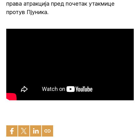
права атракција пред почетак утакмице
протув Пјуника.