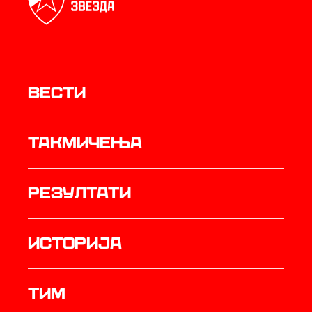
Вести
Такмичења
резултати
историја
ТИМ