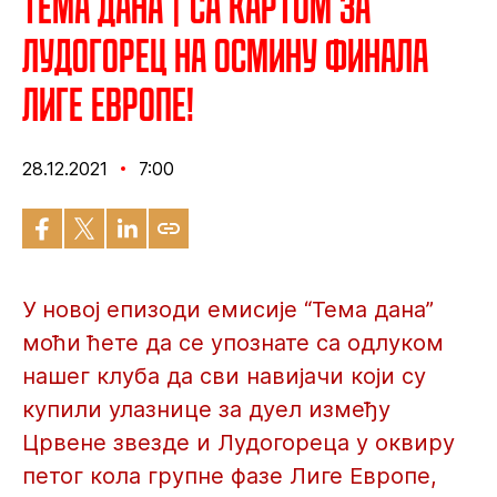
Тема дана | Са картом за
Лудогорец на осмину финала
Лиге Европе!
28.12.2021
7:00
У новој епизоди емисије “Тема дана”
моћи ћете да се упознате са одлуком
нашег клуба да сви навијачи који су
купили улазнице за дуел између
Црвене звезде и Лудогореца у оквиру
петог кола групне фазе Лиге Европе,