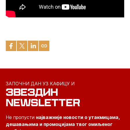
ЗАПОЧНИ ДАН УЗ КАФИЦУ И
ЗВЕЗДИН
NEWSLETTER
Не пропусти
најважније новости о утакмицама,
дешавањима и промоцијама твог омиљеног