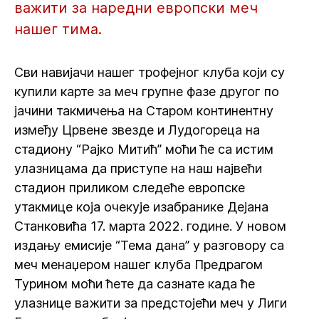
важити за наредни европски меч
нашег тима.
Сви навијачи нашег трофејног клуба који су
купили карте за меч групне фазе другог по
јачини такмичења на Старом континентну
између Црвене звезде и Лудогореца на
стадиону “Рајко Митић” моћи ће са истим
улазницама да приступе на наш највећи
стадион приликом следеће европске
утакмице која очекује изабранике Дејана
Станковића 17. марта 2022. године. У новом
издању емисије “Тема дана” у разговору са
меч менаџером нашег клуба Предрагом
Турином моћи ћете да сазнате када ће
улазнице важити за предстојећи меч у Лиги