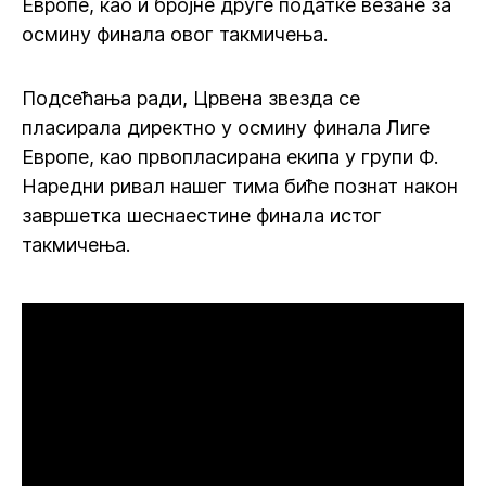
Европе, као и бројне друге податке везане за
осмину финала овог такмичења.
Подсећања ради, Црвена звезда се
пласирала директно у осмину финала Лиге
Европе, као првопласирана екипа у групи Ф.
Наредни ривал нашег тима биће познат након
завршетка шеснаестине финала истог
такмичења.