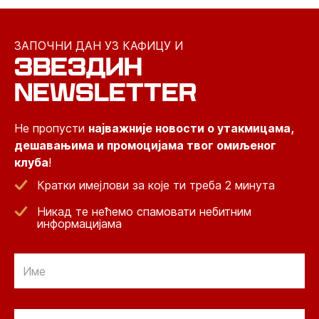
ЗАПОЧНИ ДАН УЗ КАФИЦУ И
ЗВЕЗДИН
NEWSLETTER
Не пропусти
најважније новости о утакмицама,
дешавањима и промоцијама твог омиљеног
клуба
!
Кратки имејлови за које ти треба 2 минута
Никад те нећемо спамовати небитним
информацијама
Email
Email