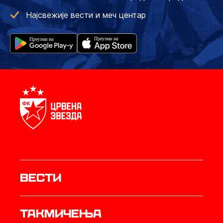
Најсвежије вести и меч центар
Вести
Такмичења