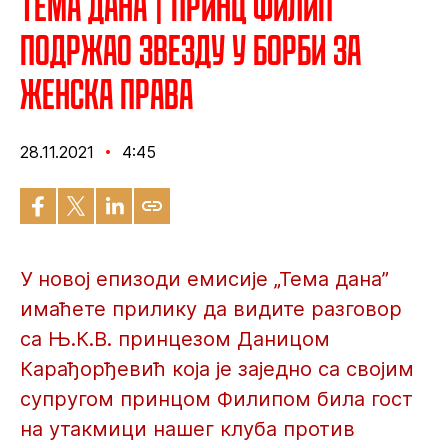
Тема дана | Принц Филип
подржао Звезду у борби за
женска права
28.11.2021
4:45
У новој епизоди емисије „Тема дана”
имаћете прилику да видите разговор
са Њ.К.В. принцезом Даницом
Карађорђевић која је заједно са својим
супругом принцом Филипом била гост
на утакмици нашег клуба против