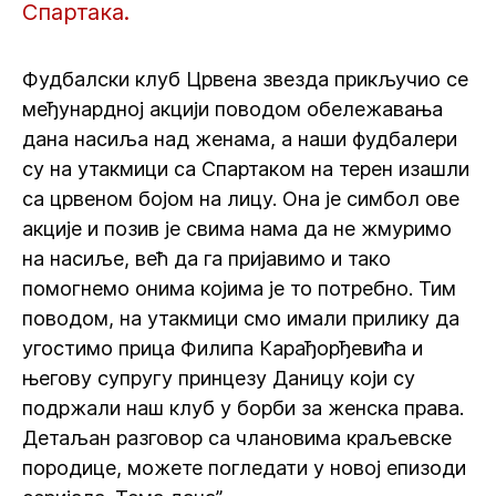
Спартака.
Фудбалски клуб Црвена звезда прикључио се
међунардној акцији поводом обележавања
дана насиља над женама, а наши фудбалери
су на утакмици са Спартаком на терен изашли
са црвеном бојом на лицу. Она је симбол ове
акције и позив је свима нама да не жмуримо
на насиље, већ да га пријавимо и тако
помогнемо онима којима је то потребно. Тим
поводом, на утакмици смо имали прилику да
угостимо прица Филипа Карађорђевића и
његову супругу принцезу Даницу који су
подржали наш клуб у борби за женска права.
Детаљан разговор са члановима краљевске
породице, можете погледати у новој епизоди