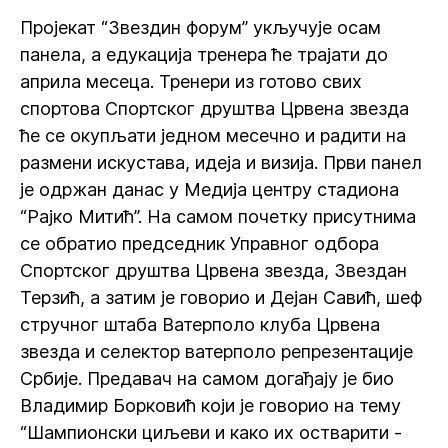
Пројекат “Звездин форум” укључује осам
панела, а едукација тренера ће трајати до
априла месеца. Тренери из готово свих
спортова Спортског друштва Црвена звезда
ће се окупљати једном месечно и радити на
размени искустава, идеја и визија. Први панел
је одржан данас у Медија центру стадиона
“Рајко Митић”. На самом почетку присутнима
се обратио председник Управног одбора
Спортског друштва Црвена звезда, Звездан
Терзић, а затим је говорио и Дејан Савић, шеф
стручног штаба Ватерполо клуба Црвена
звезда и селектор ватерполо репрезентације
Србије. Предавач на самом догађају је био
Владимир Борковић који је говорио на тему
“Шампионски циљеви и како их остварити -