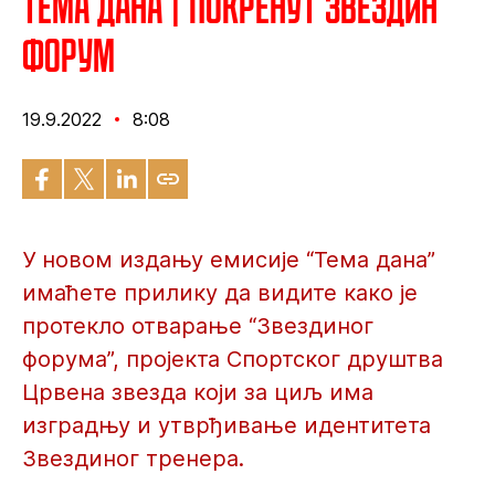
Тема дана | Покренут Звездин
форум
19.9.2022
8:08
У новом издању емисије “Тема дана”
имаћете прилику да видите како је
протекло отварање “Звездиног
форума”, пројекта Спортског друштва
Црвена звезда који за циљ има
изградњу и утврђивање идентитета
Звездиног тренера.