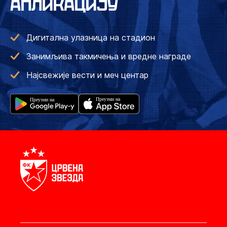
АПЛИКАЦИЈУ
Дигитална улазница на стадион
Занимљива такмичења и вредне награде
Најсвежије вести и меч центар