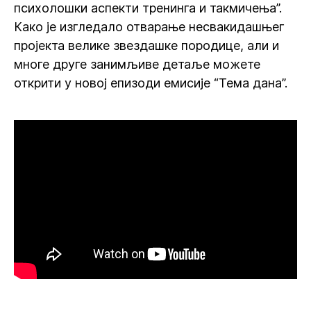
психолошки аспекти тренинга и такмичења”.
Како је изгледало отварање несвакидашњег
пројекта велике звездашке породице, али и
многе друге занимљиве детаље можете
открити у новој епизоди емисије “Тема дана”.