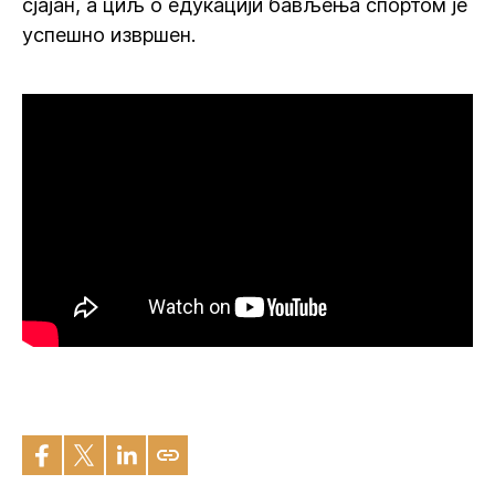
сјајан, а циљ о едукацији бављења спортом је
успешно извршен.