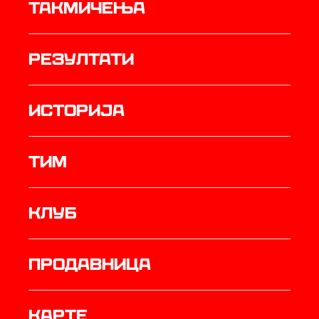
Такмичења
резултати
историја
ТИМ
Клуб
продавница
Карте