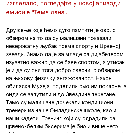
изгледало, погледајте у новој епизоди
емисије "Тема дана".
Дружење које ћемо дуго памтити је ово, с
обзиром на то да су малишани показали
невероватну љубав према спорту и Црвеној
звезди. Знамо да је за младе са дијабетесом
изузетно важно да се баве спортом, а утисак
је и да су они тога добро свесни, с обзиром
на њихову физичку ангажованост. Након
обиласка Музеја, поделили смо им поклоне, а
онда се запутили и до Звездине теретане.
Тамо су малишане дочекали кондициони
тренери из наше Омладинске школе, као и
наши кадети. Тренинг који су одрадили са
црвено-белим бисерима је био и више него