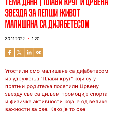
Тема дана | Плави круг и Црвена
звезда за лепши живот
малишана са дијабетесом
30.11.2022
1:20
Угостили смо малишане са дијабетесом
из удружења "Плави круг" који су у
пратњи родитеља посетили Црвену
звезду све са циљем промоције спорта
и физичке активности која је од велике
важности за све. Како је то све