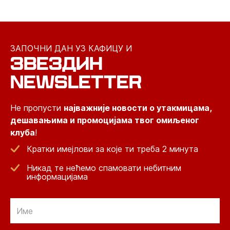
ЗАПОЧНИ ДАН УЗ КАФИЦУ И
ЗВЕЗДИН
NEWSLETTER
Не пропусти
најважније новости о утакмицама,
дешавањима и промоцијама твог омиљеног
клуба
!
Кратки имејлови за које ти треба 2 минута
Никад те нећемо спамовати небитним
информацијама
Email