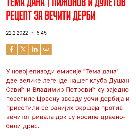
Тема дана | Пижонов и Дулетов
рецепт за вечити дерби
22.2.2022
5:45
У новој епизоди емисије “Тема дана”
две велике легенде нашег клуба Душан
Савић и Владимир Петровић су заједно
посетиле Црвену звезду уочи дербија и
присетили се ранијих окршаја против
вечитог ривала док су носиле црвено-
бели дрес.