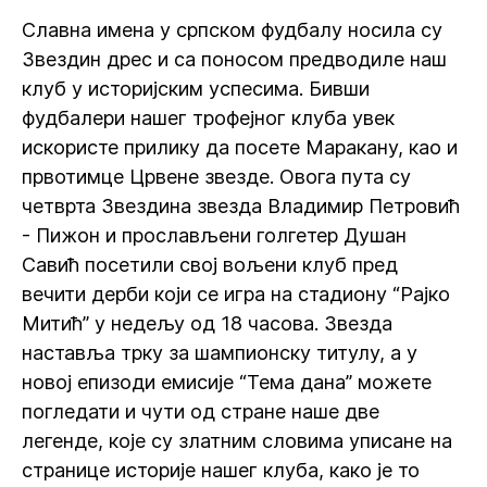
Славна имена у српском фудбалу носила су
Звездин дрес и са поносом предводиле наш
клуб у историјским успесима. Бивши
фудбалери нашег трофејног клуба увек
искористе прилику да посете Маракану, као и
првотимце Црвене звезде. Овога пута су
четврта Звездина звезда Владимир Петровић
- Пижон и прослављени голгетер Душан
Савић посетили свој вољени клуб пред
вечити дерби који се игра на стадиону “Рајко
Митић” у недељу од 18 часова. Звезда
наставља трку за шампионску титулу, а у
новој епизоди емисије “Тема дана” можете
погледати и чути од стране наше две
легенде, које су златним словима уписане на
странице историје нашег клуба, како је то