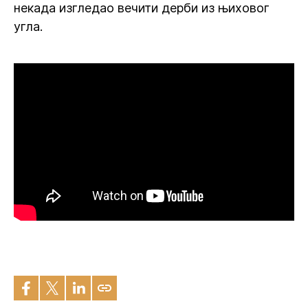
некада изгледао вечити дерби из њиховог
угла.