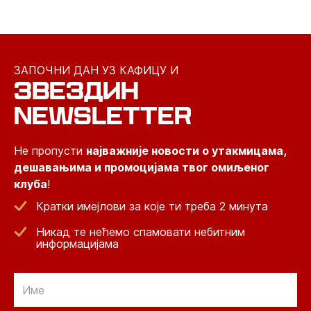
ЗАПОЧНИ ДАН УЗ КАФИЦУ И
ЗВЕЗДИН
NEWSLETTER
Не пропусти
најважније новости о утакмицама,
дешавањима и промоцијама твог омиљеног
клуба
!
Кратки имејлови за које ти треба 2 минута
Никад те нећемо спамовати небитним
информацијама
Email