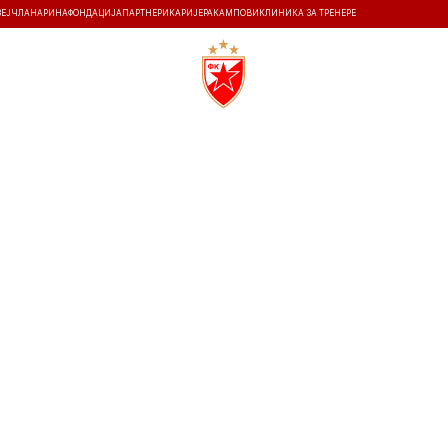
ЗЕЈ
ЧЛАНАРИНА
ФОНДАЦИЈА
ПАРТНЕРИ
КАРИЈЕРА
КАМПОВИ
КЛИНИКА ЗА ТРЕНЕРЕ
ТИ
ИСТОРИЈА
Т