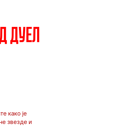
д дуел
те како је
не звезде и