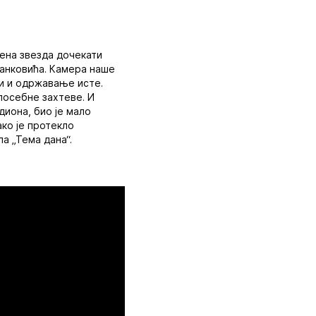
вена звезда дочекати
танковића. Камера наше
ли и одржавање исте.
посебне захтеве. И
диона, био је мало
ако је протекло
а „Тема дана“.