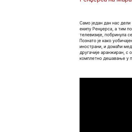
Само један дан нас дели
екипу Ренџерса, а тим п
телевизије, побринула с
Познато је како уобичај
инострани, и домаћи мед
другачије аранжиран, с 
комплетно дешавање у пр