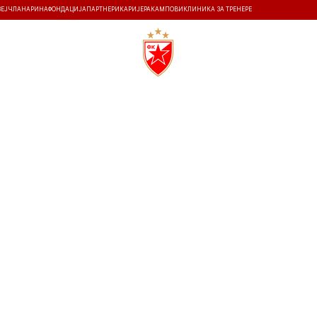
ЗЕЈ
ЧЛАНАРИНА
ФОНДАЦИЈА
ПАРТНЕРИ
КАРИЈЕРА
КАМПОВИ
КЛИНИКА ЗА ТРЕНЕРЕ
ТИ
ИСТОРИЈА
Т