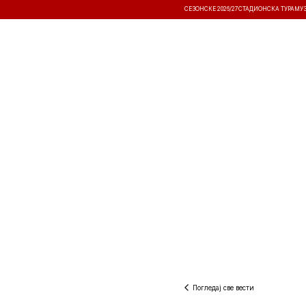
СЕЗОНСКЕ 2026/27
СТАДИОНСКА ТУРА
МУ
ВЕСТИ
ТАКМИЧЕЊА
РЕЗУЛТА
Погледај све вести