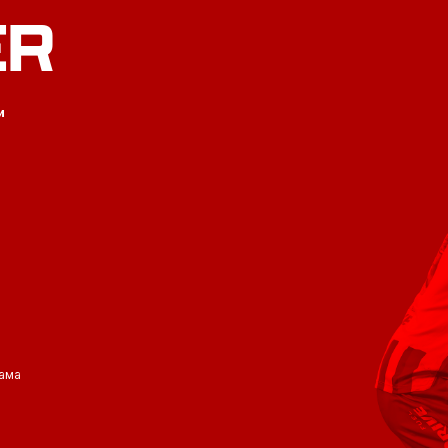
ER
и
ама