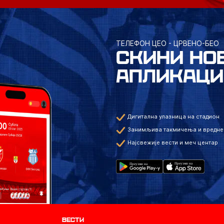
ТЕЛЕФОН ЦЕО - ЦРВЕНО-БЕО
СКИНИ НО
АПЛИКАЦИ
Дигитална улазница на стадион
Занимљива такмичења и вредне
Најсвежије вести и меч центар
Вести