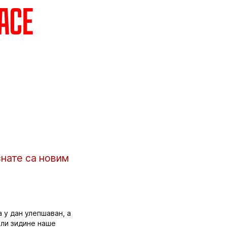
асе
знате са новим
 у дан улепшаван, а
или зидине наше