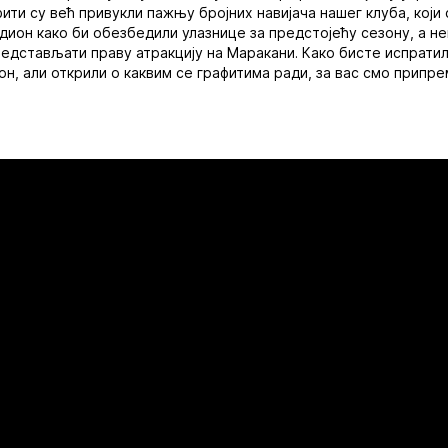
фити су већ привукли пажњу бројних навијача нашег клуба, који
дион како би обезбедили улазнице за предстојећу сезону, а н
едстављати праву атракцију на Маракани. Како бисте испратил
н, али открили о каквим се графитима ради, за вас смо припр