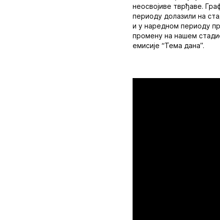
неосвојиве тврђаве. Гра
периоду долазили на ста
и у наредном периоду пр
промену на нашем стадио
емисије “Тема дана”.