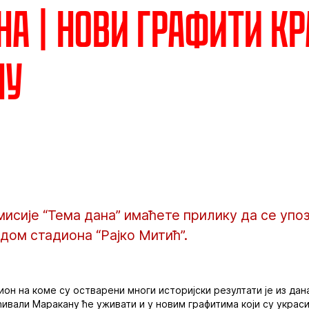
на | Нови графити кр
ну
исије “Тема дана” имаћете прилику да се упо
ом стадиона “Рајко Митић”.
он на коме су остварени многи историјски резултати је из дана
ћивали Маракану ће уживати и у новим графитима који су украс