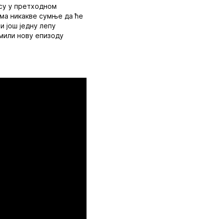
 су у претходном
ема никакве сумње да ће
и још једну лепу
емили нову епизоду