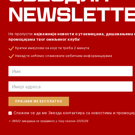
NEWSLETT
Не пропусти
најважније новости о утакмицама, дешавањима 
промоцијама твог омиљеног клуба
!
Кратки имејлови за које ти треба 2 минута
Никад те нећемо спамовати небитним информацијама
Email
Email
Слажем се да ме Звезда контактира са новостима и промоциј
⭐ 38502 звездаша се пријавило у току сезоне 2025/26