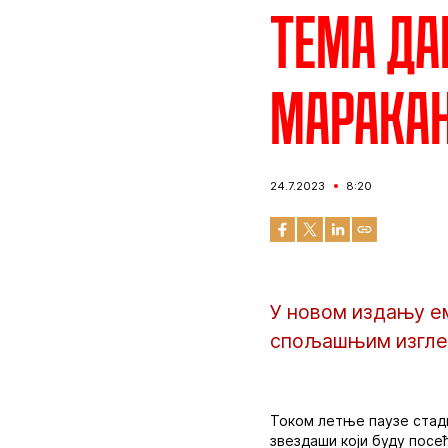
Тема да
Марака
24.7.2023
8:20
У новом издању ем
спољашњим изглед
Током летње паузе стади
звездаши који буду посе