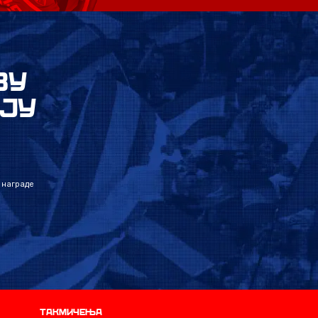
ВУ
ЈУ
 награде
Такмичења