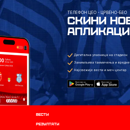
ТЕЛЕФОН ЦЕО - ЦРВЕНО-БЕО
СКИНИ НО
АПЛИКАЦИ
Дигитална улазница на стадион
Занимљива такмичења и вредне
Најсвежије вести и меч центар
Вести
резултати