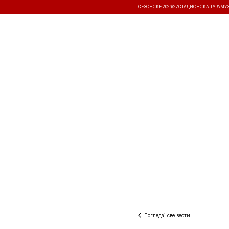
СЕЗОНСКЕ 2026/27
СТАДИОНСКА ТУРА
МУ
ВЕСТИ
ТАКМИЧЕЊА
РЕЗУЛТА
Погледај све вести