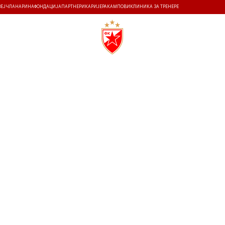
ЗЕЈ
ЧЛАНАРИНА
ФОНДАЦИЈА
ПАРТНЕРИ
КАРИЈЕРА
КАМПОВИ
КЛИНИКА ЗА ТРЕНЕРЕ
ТИ
ИСТОРИЈА
Т