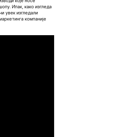
изводи које носе
опу. Ипак, како изгледа
ачи увек изгледали
маркетинга компаније