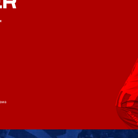
ER
и
ама