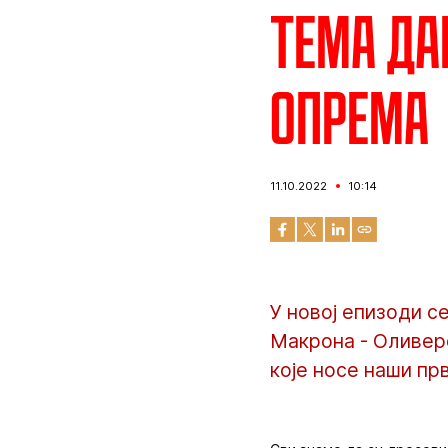
Тема да
опрема
11.10.2022
10:14
У новој епизоди с
Макрона - Оливеро
које носе наши пр