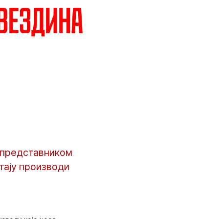
Звездина
а представником
тају производи