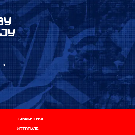
ВУ
ЈУ
 награде
Такмичења
историја