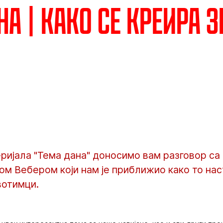
на | Како се креира 
еријала "Тема дана" доносимо вам разговор с
м Вебером који нам је приближио како то нас
вотимци.