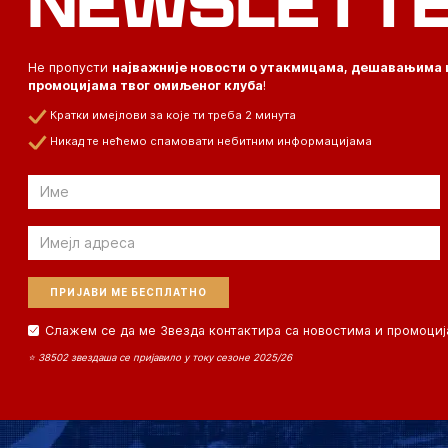
NEWSLETT
Не пропусти
најважније новости о утакмицама, дешавањима 
промоцијама твог омиљеног клуба
!
Кратки имејлови за које ти треба 2 минута
Никад те нећемо спамовати небитним информацијама
Email
Email
Слажем се да ме Звезда контактира са новостима и промоциј
⭐ 38502 звездаша се пријавило у току сезоне 2025/26