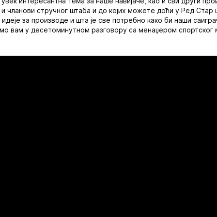
 увек интересантна тема за наше навијаче, као и сви други про
 и чланови стручног штаба и до којих можете доћи у Ред Стар ш
о идеје за производе и шта је све потребно како би наши саигр
имо вам у десетоминутном разговору са менаџером спортског 