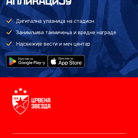
АПЛИКАЦИЈУ
Дигитална улазница на стадион
Занимљива такмичења и вредне награде
Најсвежије вести и меч центар