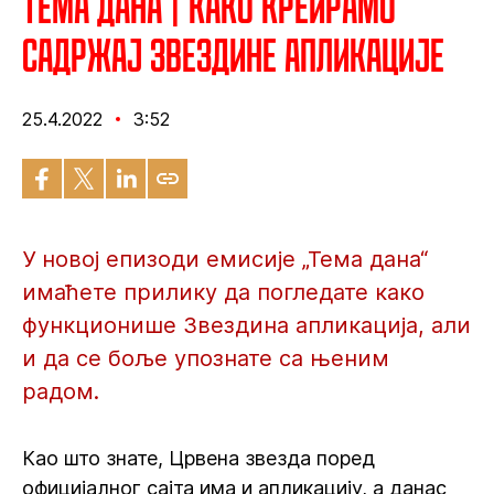
Тема дана | Како креирамо
садржај Звездине апликације
25.4.2022
3:52
У новој епизоди емисије „Тема дана“
имаћете прилику да погледате како
функционише Звездина апликација, али
и да се боље упознате са њеним
радом.
Као што знате, Црвена звезда поред
официјалног сајта има и апликацију, а данас