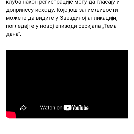
клуба након регистрације могу да гласају и
допринесу исходу. Које још занимљивости
можете да видите у Звездиној апликацији,
погледајте у новој епизоди серијала „Тема
дана“.