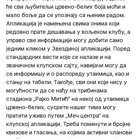
ће сви љубитељи црвено-белих боја моћи и
мало боље да се упознају са њеним радом.
Апликација је намењена свима онима који
редовно прате дешавања у вољеном клубу, а
управо све информације могу добити само
једним кликом у Звездиној апликацији. Поред
стандардних вести које се налазе и на
званичном клупском сајту, навијачи могу да
се информишу и о распореду утакмица, као и
стању на табели. Такође, сви они који нису у
могућности да се нађу на трибинама
стадиона „Рајко Митић“ на некој од утакмица
црвено-белих, сусрете нашег тима могу
пратити уживо путем „Меч центра“ на
клупској апликацији. Треба поменути и бројне
квизове и гласања, на којима активни чланови