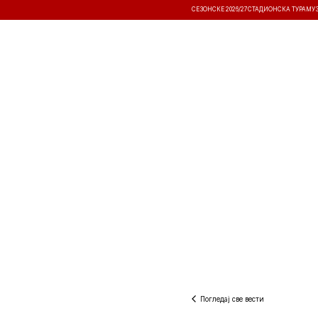
СЕЗОНСКЕ 2026/27
СТАДИОНСКА ТУРА
МУ
ВЕСТИ
ТАКМИЧЕЊА
РЕЗУЛТА
Погледај све вести