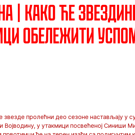
на | Како ће Звездин
ци обележити успом
 звезде пролећни део сезоне настављају у су
и Војводину, у утакмици посвећеној Синиши Ми
и првотимци ће на терен изаћи са подигунтим 