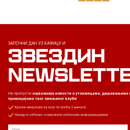
ЗАПОЧНИ ДАН УЗ КАФИЦУ И
ЗВЕЗДИН
NEWSLETT
Не пропусти
најважније новости о утакмицама, дешавањима 
промоцијама твог омиљеног клуба
!
Кратки имејлови за које ти треба 2 минута
Никад те нећемо спамовати небитним информацијама
Email