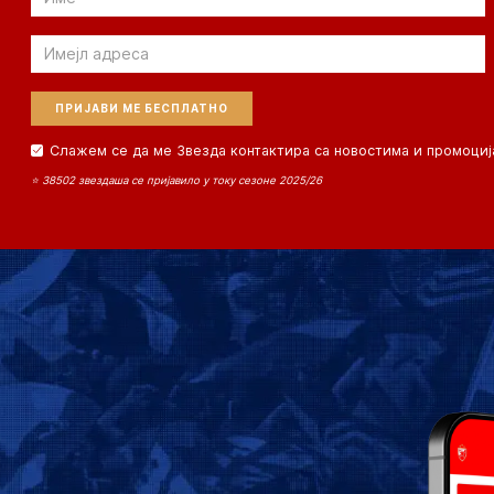
Email
Слажем се да ме Звезда контактира са новостима и промоциј
⭐ 38502 звездаша се пријавило у току сезоне 2025/26