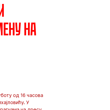
и
ену на
боту од 16 часова
хајловићу. У
крагнама на дресу.