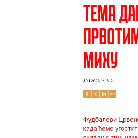
Тема да
првотим
Миху
30.1.2023
7:12
Фудбалери Црвене
када ћемо угостит
складу с тим, наш