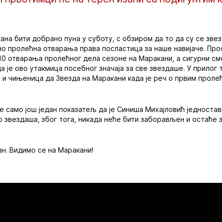
на бити добрано пуна у суботу, с обзиром да то да су се зве
но пролећна отварања права посластица за наше навијаче. Прос
0 отварања пролећног дела сезоне на Маракани, а сигурни смо
да је ово утакмица посебног значаја за све звездаше. У прилог 
де и чињеница да Звезда на Маракани када је реч о првим прол
ће само још један показатељ да је Синиша Михајловић једноста
 звездаша, због тога, никада неће бити заборављен и остаће 
ан. Видимо се на Маракани!