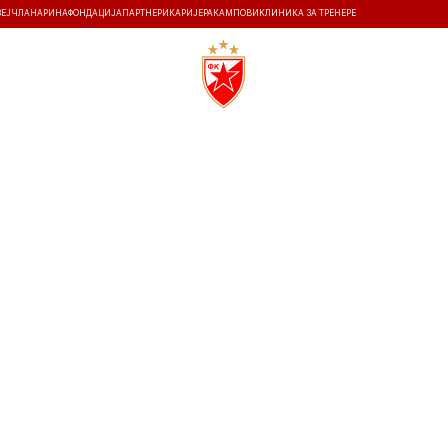
ЗЕЈ
ЧЛАНАРИНА
ФОНДАЦИЈА
ПАРТНЕРИ
КАРИЈЕРА
КАМПОВИ
КЛИНИКА ЗА ТРЕНЕРЕ
ТИ
ИСТОРИЈА
Т