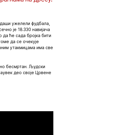
здаши ужелели фудбала,
ечно је 18.330 навијача
 да ће сада бројка бити
томе да се очекује
ећним утакмицама има све
вно бесмртан. Људски
заувек део своје Црвене