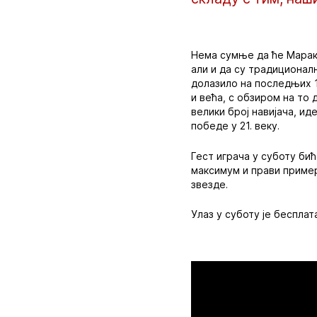
Нема сумње да ће Марака
али и да су традиционал
долазило на последњих 1
и већа, с обзиром на то 
велики број навијача, и
победе у 21. веку.
Гест играча у суботу би
максимум и прави пример
звезде.
Улаз у суботу је бесплат