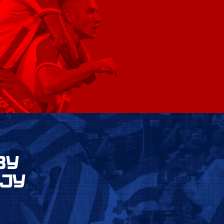
ВУ
ЈУ