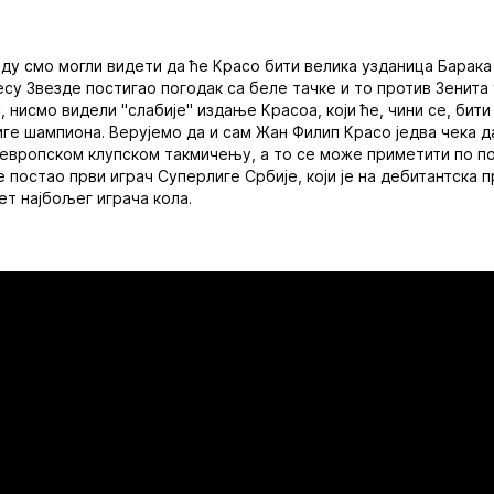
у смо могли видети да ће Красо бити велика узданица Барака 
есу Звезде постигао погодак са беле тачке и то против Зенита
, нисмо видели "слабије" издање Красоа, који ће, чини се, бит
ге шампиона. Верујемо да и сам Жан Филип Красо једва чека д
м европском клупском такмичењу, а то се може приметити по 
е постао први играч Суперлиге Србије, који је на дебитантска 
ет најбољег играча кола.