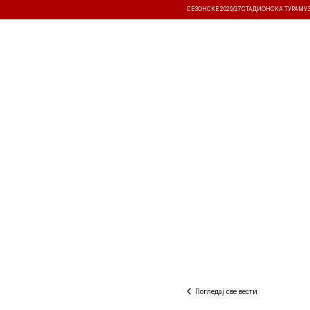
СЕЗОНСКЕ 2026/27
СТАДИОНСКА ТУРА
МУ
ВЕСТИ
ТАКМИЧЕЊА
РЕЗУЛТА
Погледај све вести