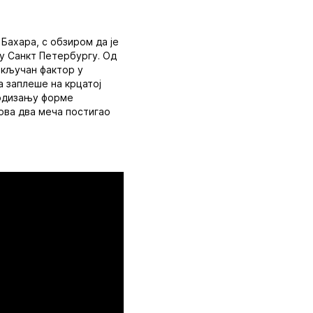
Бахара, с обзиром да је
 у Санкт Петербургу. Од
и кључан фактор у
а заплеше на крцатој
подизању форме
прва два меча постигао