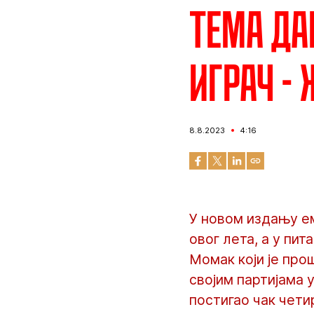
Тема да
играч -
8.8.2023
4:16
У новом издању ем
овог лета, а у пи
Момак који је про
својим партијама 
постигао чак четир