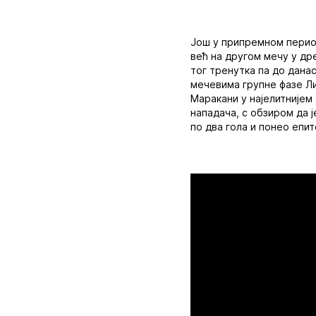
Још у припремном период
већ на другом мечу у др
тог тренутка па до данас
мечевима групне фазе Ли
Маракани у најелитније
нападача, с обзиром да ј
по два гола и понео епит