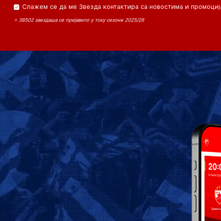
Слажем се да ме Звезда контактира са новостима и промоциј
⭐ 38502 звездаша се пријавило у току сезоне 2025/26