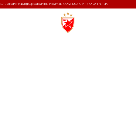
ЗЕЈ
ЧЛАНАРИНА
ФОНДАЦИЈА
ПАРТНЕРИ
КАРИЈЕРА
КАМПОВИ
КЛИНИКА ЗА ТРЕНЕРЕ
ТИ
ИСТОРИЈА
Т