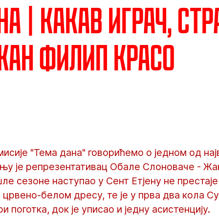
на | Какав играч, ст
 Жан Филип Красо
исије "Тема дана" говорићемо о једном од на
тању је репрезентативац Обале Слоноваче - Жа
шле сезоне наступао у Сент Етјену не преста
у црвено-белом дресу, те је у прва два кола С
и поготка, док је уписао и једну асистенцију.