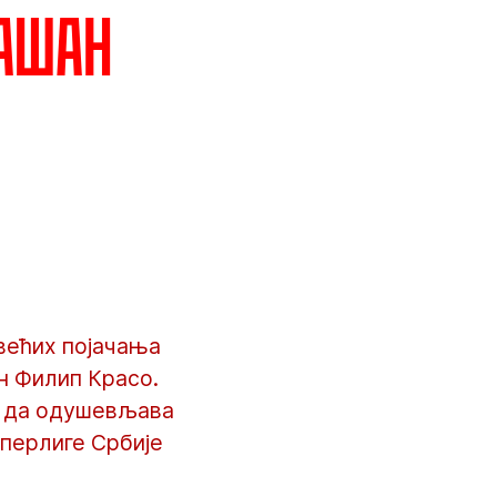
рашан
јвећих појачања
н Филип Красо.
је да одушевљава
уперлиге Србије