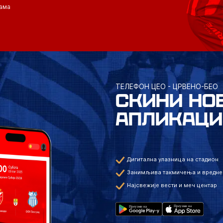
ама
ТЕЛЕФОН ЦЕО - ЦРВЕНО-БЕО
СКИНИ НО
АПЛИКАЦИ
Дигитална улазница на стадион
Занимљива такмичења и вредне
Најсвежије вести и меч центар