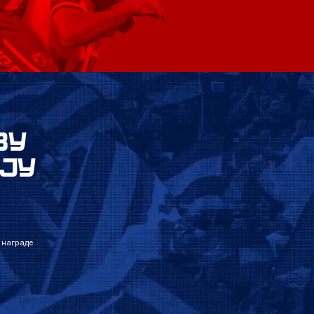
ВУ
ЈУ
 награде