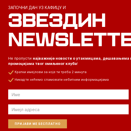
ЗАПОЧНИ ДАН УЗ КАФИЦУ И
ЗВЕЗДИН
NEWSLETT
Не пропусти
најважније новости о утакмицама, дешавањима 
промоцијама твог омиљеног клуба
!
Кратки имејлови за које ти треба 2 минута
Никад те нећемо спамовати небитним информацијама
Email
Email