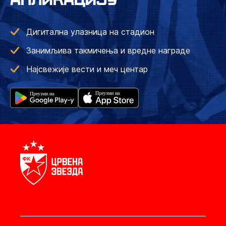
Дигитална улазница на стадион
Занимљива такмичења и вредне награде
Најсвежије вести и меч центар