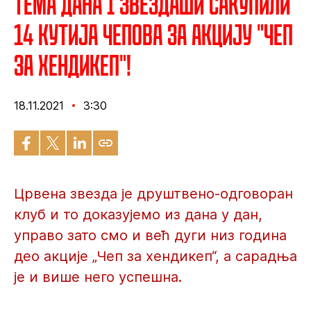
Тема дана I Звездаши сакупили
14 кутија чепова за акцију "Чеп
за хендикеп"!
18.11.2021
3:30
Црвена звезда је друштвено-одговоран
клуб и то доказујемо из дана у дан,
управо зато смо и већ дуги низ година
део акције „Чеп за хендикеп“, а сарадња
је и више него успешна.