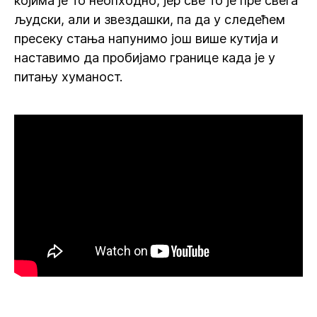
којима је то неопходно, јер све то је пре свега
људски, али и звездашки, па да у следећем
пресеку стања напунимо још више кутија и
наставимо да пробијамо границе када је у
питању хуманост.