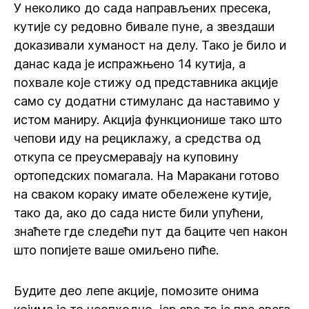
У неколико до сада направљених пресека,
кутије су редовно бивале пуне, а звездаши
доказивали хуманост на делу. Тако је било и
данас када је испражњено 14 кутија, а
похвале које стижу од представника акције
само су додатни стимуланс да наставимо у
истом маниру. Акција функционише тако што
чепови иду на рециклажу, а средства од
откупа се преусмеравају на куповину
ортопедских помагала. На Маракани готово
на сваком кораку имате обележене кутије,
тако да, ако до сада нисте били упућени,
знаћете где следећи пут да баците чеп након
што попијете ваше омиљено пиће.
Будите део лепе акције, помозите онима