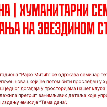
на | Хуманитарни с
ања на Звездином с
стадиона ”Рајко Митић” се одржава семинар т
купљен новац који ће потом бити прослеђен у 
ш једног догађаја у просторијама нашег клуба
бележила прегршт занимљивих детаља које уп
 издању емисије ”Тема дана”.