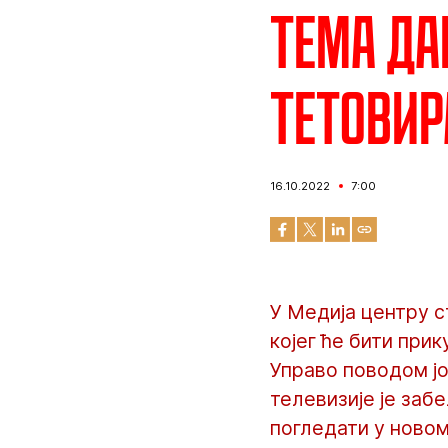
Тема да
тетовир
16.10.2022
7:00
У Медија центру 
којег ће бити при
Управо поводом јо
телевизије је за
погледати у новом