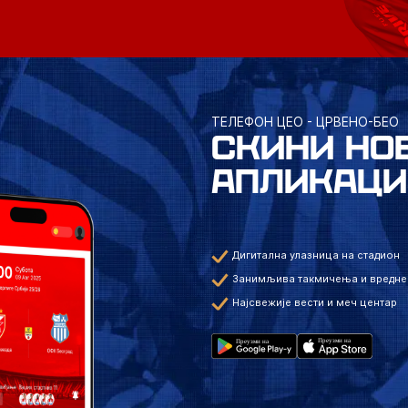
ТЕЛЕФОН ЦЕО - ЦРВЕНО-БЕО
СКИНИ НО
АПЛИКАЦИ
Дигитална улазница на стадион
Занимљива такмичења и вредне
Најсвежије вести и меч центар