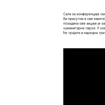
Сала за конференције см
би присутни и сви заинт
позадина ове акције је 
хуманитарне сврхе. У но
ће трајати и наредна три