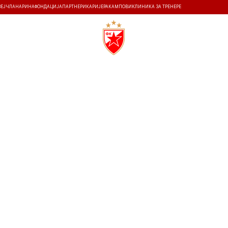
ЗЕЈ
ЧЛАНАРИНА
ФОНДАЦИЈА
ПАРТНЕРИ
КАРИЈЕРА
КАМПОВИ
КЛИНИКА ЗА ТРЕНЕРЕ
ТИ
ИСТОРИЈА
Т