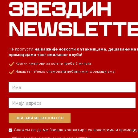
ЗВЕЗДИН
NEWSLETT
Не пропусти
најважније новости о утакмицама, дешавањима 
промоцијама твог омиљеног клуба
!
Кратки имејлови за које ти треба 2 минута
Никад те нећемо спамовати небитним информацијама
Email
Email
Слажем се да ме Звезда контактира са новостима и промоциј