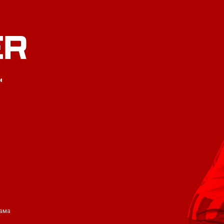
ER
и
ама