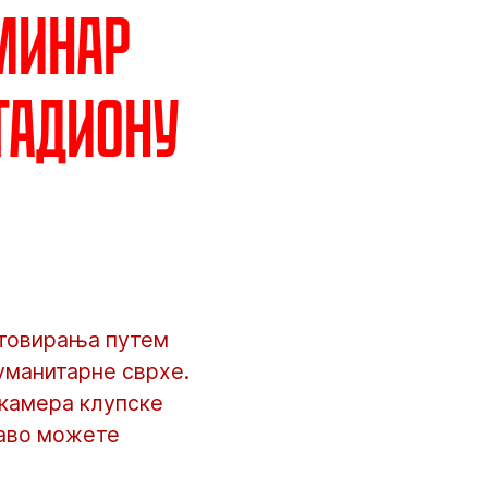
еминар
тадиону
етовирања путем
хуманитарне сврхе.
 камера клупске
раво можете