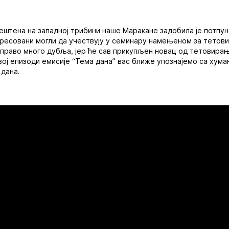
ештена на западној трибини наше Маракане задобила је потпуно
ересовани могли да учествују у семинару намењеном за тетов
заправо много дубља, јер ће сав прикупљен новац од тетовира
вој епизоди емисије “Тема дана” вас ближе упознајемо са хума
 дана.