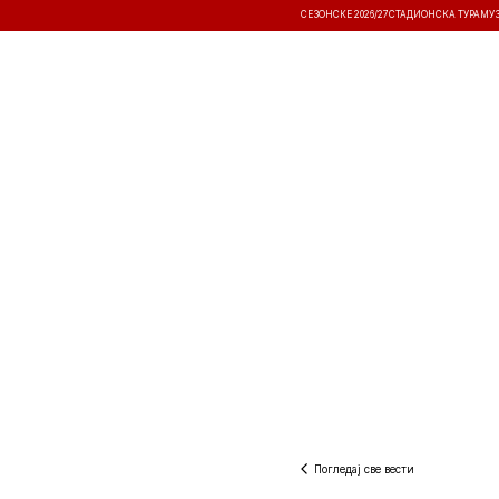
СЕЗОНСКЕ 2026/27
СТАДИОНСКА ТУРА
МУ
ВЕСТИ
ТАКМИЧЕЊА
РЕЗУЛТА
Погледај све вести