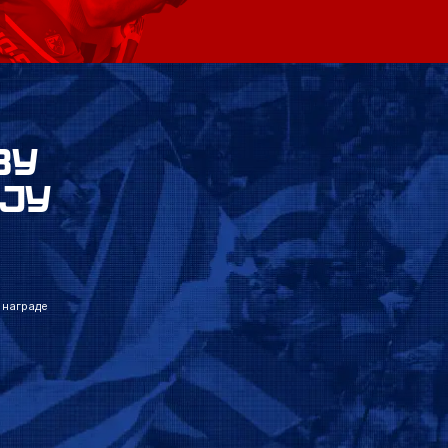
ВУ
ЈУ
 награде