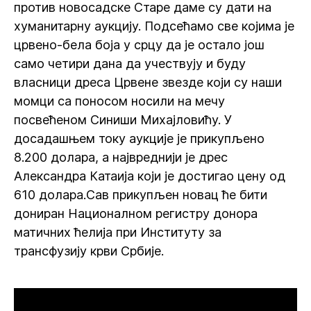
против новосадске Старе даме су дати на
хуманитарну аукцију. Подсећамо све којима је
црвено-бела боја у срцу да је остало још
само четири дана да учествују и буду
власници дреса Црвене звезде који су наши
момци са поносом носили на мечу
посвећеном Синиши Михајловићу. У
досадашњем току аукције је прикупљено
8.200 долара, а највреднији је дрес
Александра Катаија који је достигао цену од
610 долара.Сав прикупљен новац ће бити
дониран Националном регистру донора
матичних ћелија при Институту за
трансфузију крви Србије.