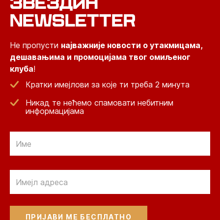
ЗВЕЗДИН
NEWSLETTER
Не пропусти
најважније новости о утакмицама,
дешавањима и промоцијама твог омиљеног
клуба
!
Кратки имејлови за које ти треба 2 минута
Никад те нећемо спамовати небитним
информацијама
Email
Email