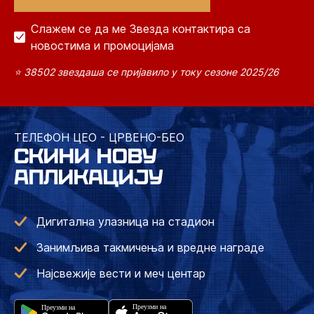
Слажем се да ме Звезда контактира са
новостима и промоцијама
⭐ 38502 звездаша се пријавило у току сезоне 2025/26
ТЕЛЕФОН ЦЕО - ЦРВЕНО-БЕО
СКИНИ НОВУ
АПЛИКАЦИЈУ
Дигитална улазница на стадион
Занимљива такмичења и вредне награде
Најсвежије вести и меч центар