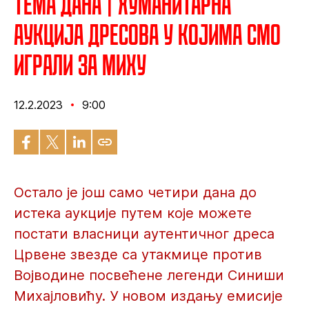
Тема дана | Хуманитарна
аукција дресова у којима смо
играли за Миху
12.2.2023
9:00
Остало је још само четири дана до
истека аукције путем које можете
постати власници аутентичног дреса
Црвене звезде са утакмице против
Војводине посвећене легенди Синиши
Михајловићу. У новом издању емисије