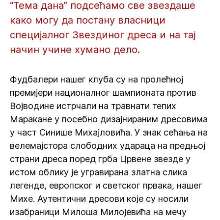
“Тема дана” подсећамо све звездаше
како могу да постану власници
специјалног Звездиног дреса и на тај
начин учине хумано дело.
Фудбалери нашег клуба су на пролећној
премијери националног шампионата против
Војводине истрчали на травнати тепих
Маракане у посебно дизајнираним дресовима
у част Синише Михајловића. У знак сећања на
велемајстора слободних удараца на предњој
страни дреса поред грба Црвене звезде у
истом облику је угравирана златна слика
легенде, европског и светског првака, нашег
Михе. Аутентични дресови које су носили
изабраници Милоша Милојевића на мечу