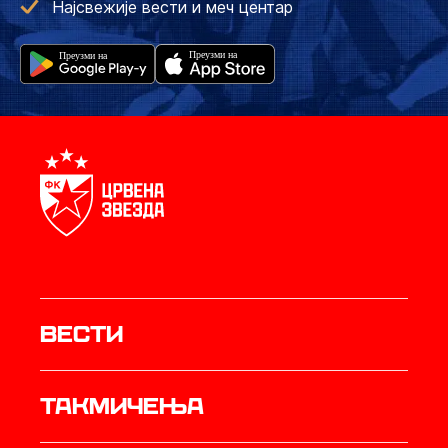
Најсвежије вести и меч центар
Вести
Такмичења