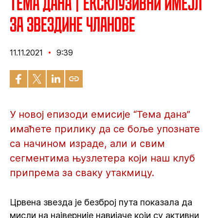
Тема дана | Ексклузивни имејл
за Звездине чланове
11.11.2021
9:39
У новој епизоди емисије “Тема дана”
имаћете прилику да се боље упознате
са начином израде, али и свим
сегментима њузлетера који наш клуб
припрема за сваку утакмицу.
Црвена звезда је безброј пута показала да
мисли на најверније навијаче који су активни