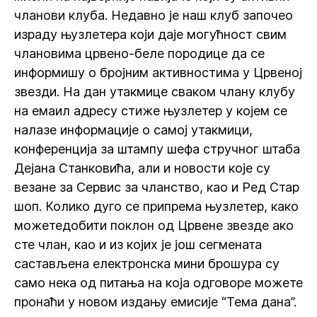
чланови клуба. Недавно је наш клуб започео
израду њузлетера који даје могућност свим
члановима црвено-беле породице да се
информишу о бројним активностима у Црвеној
звезди. На дан утакмице сваком члану клубу
на емаил адресу стиже њузлетер у којем се
налазе информације о самој утакмици,
конференција за штампу шефа стручног штаба
Дејана Станковића, али и новости које су
везане за Сервис за чланство, као и Ред Стар
шоп. Колико дуго се припрема њузлетер, како
можетедобити поклон од Црвене звезде ако
сте члан, као и из којих је још сегмената
састављена електронска мини брошура су
само нека од питања на која одговоре можете
пронаћи у новом издању емисије “Тема дана”.