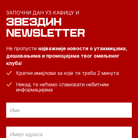
ЗАПОЧНИ ДАН УЗ КАФИЦУ И
ЗВЕЗДИН
NEWSLETTER
Не пропусти
најважније новости о утакмицама,
дешавањима и промоцијама твог омиљеног
клуба
!
Кратки имејлови за које ти треба 2 минута
Никад те нећемо спамовати небитним
информацијама
Email
Email