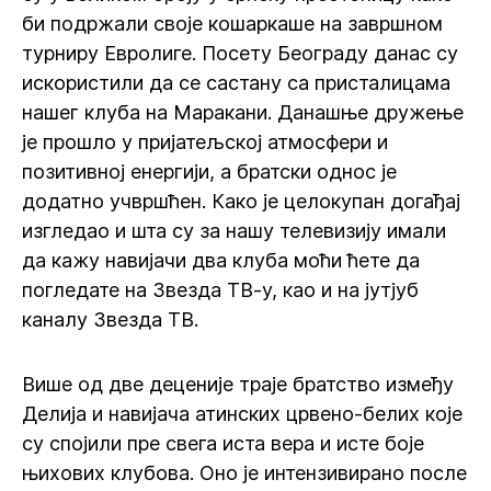
би подржали своје кошаркаше на завршном
турниру Евролиге. Посету Београду данас су
искористили да се састану са присталицама
нашег клуба на Маракани. Данашње дружење
је прошло у пријатељској атмосфери и
позитивној енергији, а братски однос је
додатно учвршћен. Како је целокупан догађај
изгледао и шта су за нашу телевизију имали
да кажу навијачи два клуба моћи ћете да
погледате на Звезда ТВ-у, као и на јутјуб
каналу Звезда ТВ.
Више од две деценије траје братство између
Делија и навијача атинских црвено-белих које
су спојили пре свега иста вера и исте боје
њихових клубова. Оно је интензивирано после