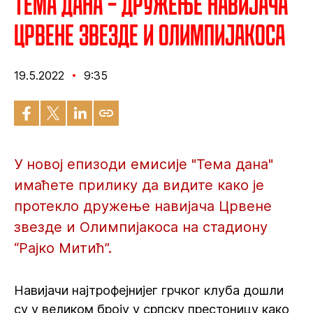
Тема дана – Дружење навијача
Црвене звезде и Олимпијакоса
19.5.2022
9:35
У новој епизоди емисије "Тема дана"
имаћете прилику да видите како је
протекло дружење навијача Црвене
звезде и Олимпијакоса на стадиону
“Рајко Митић”.
Навијачи најтрофејнијег грчког клуба дошли
су у великом броју у српску престоницу како