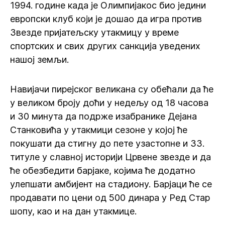
1994. године када је Олимпијакос био једини
европски клуб који је дошао да игра против
Звезде пријатељску утакмицу у време
спортских и свих других санкција уведених
нашој земљи.
Навијачи пирејског великана су обећали да ће
у великом броју доћи у недељу од 18 часова
и 30 минута да подрже изабранике Дејана
Станковића у утакмици сезоне у којој ће
покушати да стигну до пете узастопне и 33.
титуле у славној историји Црвене звезде и да
ће обезбедити барјаке, којима ће додатно
улепшати амбијент на стадиону. Барјаци ће се
продавати по цени од 500 динара у Ред Стар
шопу, као и на дан утакмице.