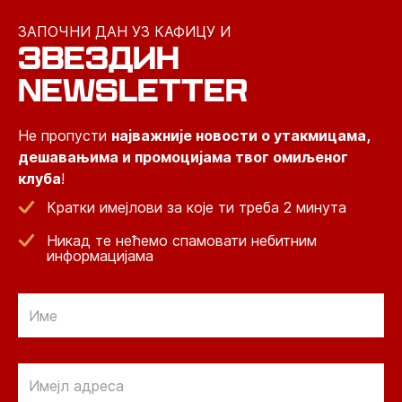
ЗАПОЧНИ ДАН УЗ КАФИЦУ И
ЗВЕЗДИН
NEWSLETTER
Не пропусти
најважније новости о утакмицама,
дешавањима и промоцијама твог омиљеног
клуба
!
Кратки имејлови за које ти треба 2 минута
Никад те нећемо спамовати небитним
информацијама
Email
Email