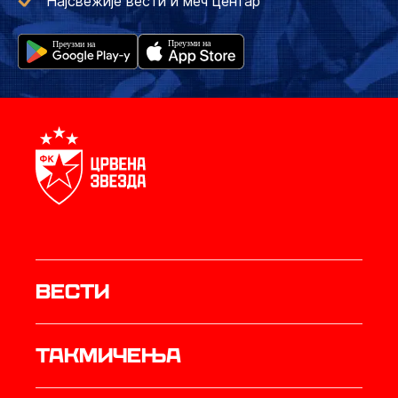
Најсвежије вести и меч центар
Вести
Такмичења