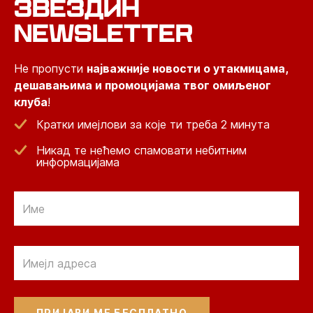
ЗВЕЗДИН
NEWSLETTER
Не пропусти
најважније новости о утакмицама,
дешавањима и промоцијама твог омиљеног
клуба
!
Кратки имејлови за које ти треба 2 минута
Никад те нећемо спамовати небитним
информацијама
Email
Email