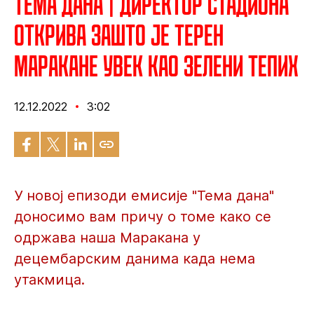
Тема дана | Директор стадиона
открива зашто је терен
Маракане увек као зелени тепих
12.12.2022
3:02
У новој епизоди емисије "Тема дана"
доносимо вам причу о томе како се
одржава наша Маракана у
децембарским данима када нема
утакмица.