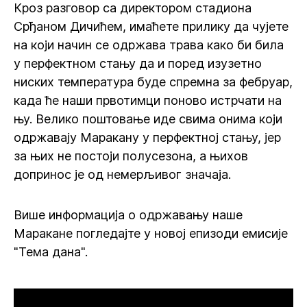
Кроз разговор са директором стадиона
Срђаном Дичићем, имаћете прилику да чујете
на који начин се одржава трава како би била
у перфектном стању да и поред изузетно
ниских температура буде спремна за фебруар,
када ће наши првотимци поново истрчати на
њу. Велико поштовање иде свима онима који
одржавају Маракану у перфектној стању, јер
за њих не постоји полусезона, а њихов
допринос је од немерљивог значаја.
Више информација о одржавању наше
Маракане погледајте у новој епизоди емисије
"Тема дана".