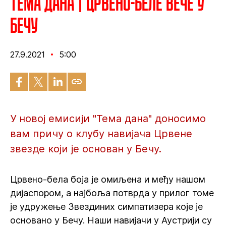
Тема дана | Црвено-беле вече у
Бечу
27.9.2021
5:00
У новој емисији "Тема дана" доносимо
вам причу о клубу навијача Црвене
звезде који је основан у Бечу.
Црвено-бела боја је омиљена и међу нашом
дијаспором, а најбоља потврда у прилог томе
је удружење Звездиних симпатизера које је
основано у Бечу. Наши навијачи у Аустрији су