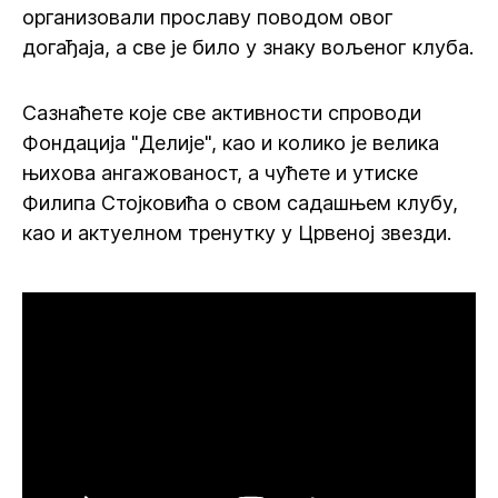
организовали прославу поводом овог
догађаја, а све је било у знаку вољеног клуба.
Сазнаћете које све активности спроводи
Фондација "Делије", као и колико је велика
њихова ангажованост, а чућете и утиске
Филипа Стојковића о свом садашњем клубу,
као и актуелном тренутку у Црвеној звезди.