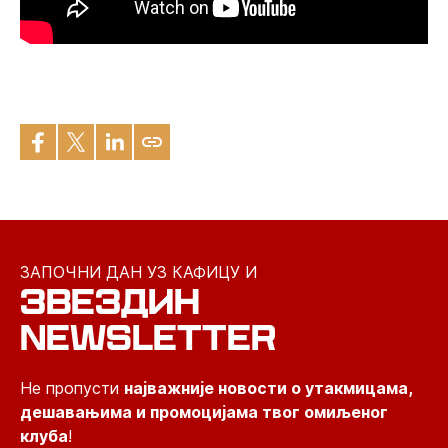
ЗАПОЧНИ ДАН УЗ КАФИЦУ И
ЗВЕЗДИН
NEWSLETTER
Не пропусти
најважније новости о утакмицама,
дешавањима и промоцијама твог омиљеног
клуба
!