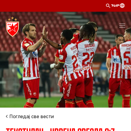
ЋИР
Погледај све вести