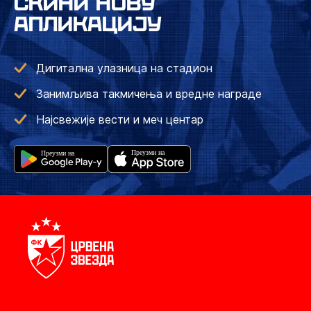
СКИНИ НОВУ
АПЛИКАЦИЈУ
Дигитална улазница на стадион
Занимљива такмичења и вредне награде
Најсвежије вести и меч центар