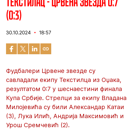
Текстилац - Црвена звезда 0:7
(0:3)
30.10.2024
18:57
Фудбалери Црвене звезде су
савладали екипу Текстилца из Оџака,
резултатом 0:7 у шеснаестини финала
Купа Србије. Стрелци за екипу Владана
Милојевића су били Александар Катаи
(3), Лука Илић, Андрија Максимовић и
Урош Сремчевић (2).