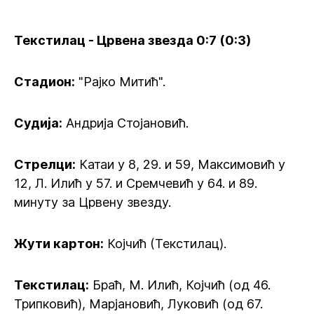
Текстилац - Црвена звезда 0:7 (0:3)
Стадион:
"Рајко Митић".
Судија:
Андрија Стојановић.
Стрелци:
Катаи у 8, 29. и 59, Максимовић у
12, Л. Илић у 57. и Сремчевић у 64. и 89.
минуту за Црвену звезду.
Жути картон:
Којчић (Текстилац).
Текстилац:
Браћ, М. Илић, Којчић (од 46.
Трипковић), Марјановић, Луковић (од 67.