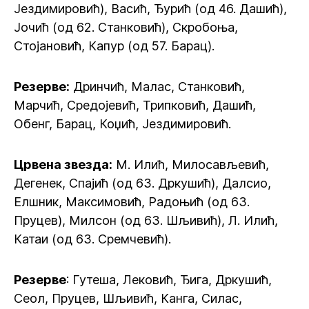
Јездимировић), Васић, Ђурић (од 46. Дашић),
Јочић (од 62. Станковић), Скробоња,
Стојановић, Капур (од 57. Барац).
Резерве:
Дринчић, Малас, Станковић,
Марчић, Средојевић, Трипковић, Дашић,
Обенг, Барац, Коџић, Јездимировић.
Црвена звезда:
М. Илић, Милосављевић,
Дегенек, Спајић (од 63. Дркушић), Далсио,
Елшник, Максимовић, Радоњић (од 63.
Пруцев), Милсон (од 63. Шљивић), Л. Илић,
Катаи (од 63. Сремчевић).
Резерве
: Гутеша, Лековић, Ђига, Дркушић,
Сеол, Пруцев, Шљивић, Канга, Силас,