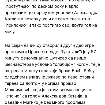
"протутњао" по десном боку и врло
прецизним центаршутем упослио Александра
Катаија у петерцу, који се само елегантно
"поклонио" и тако постигао свој други гол на
мечу.
На сјајан начин су отворили други део игре
првотимци Црвене звезде. Лука Илић је у 57.
минуту феноменално шутирао са ивице
шеснаестерца условно "слабијом" ногом, те је
затресао мрежу гола који брани Браћ. Већ у
следећем нападу је лукаво по левој страни
терена са лоптом у ногама прошао
Максимовић, који је затим веома прецизно
"спојио" са голом Александра Катаија, а
Звездин Магико је без много проблема