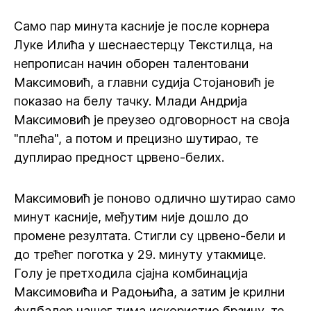
Само пар минута касније је после корнера
Луке Илића у шеснаестерцу Текстилца, на
непрописан начин оборен талентовани
Максимовић, а главни судија Стојановић је
показао на белу тачку. Млади Андрија
Максимовић је преузео одговорност на своја
"плећа", а потом и прецизно шутирао, те
дуплирао предност црвено-белих.
Максимовић је поново одлично шутирао само
минут касније, међутим није дошло до
промене резултата. Стигли су црвено-бели и
до трећег поготка у 29. минуту утакмице.
Голу је претходила сјајна комбинација
Максимовића и Радоњића, а затим је крилни
фудбалер нашег тима искористио брзину, те