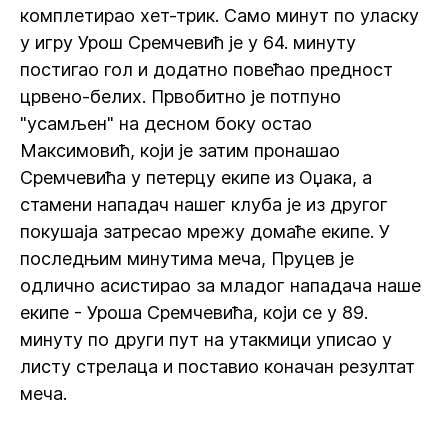
комплетирао хет-трик. Само минут по уласку
у игру Урош Сремчевић је у 64. минуту
постигао гол и додатно повећао предност
црвено-белих. Првобитно је потпуно
"усамљен" на десном боку остао
Максимовић, који је затим пронашао
Сремчевића у петерцу екипе из Оџака, а
стамени нападач нашег клуба је из другог
покушаја затресао мрежу домаће екипе. У
последњим минутима меча, Пруцев је
одлично асистирао за младог нападача наше
екипе - Уроша Сремчевића, који се у 89.
минуту по други пут на утакмици уписао у
листу стрелаца и поставио коначан резултат
меча.