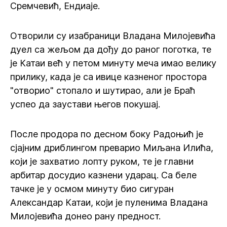
Сремчевић, Ендиаје.
Отворили су изабраници Владана Милојевића
дуел са жељом да дођу до раног поготка, те
је Катаи већ у петом минуту меча имао велику
прилику, када је са ивице казненог простора
"отворио" стопало и шутирао, али је Браћ
успео да заустави његов покушај.
После продора по десном боку Радоњић је
сјајним дриблингом преварио Миљана Илића,
који је захватио лопту руком, те је главни
арбитар досудио казнени ударац. Са беле
тачке је у осмом минуту био сигуран
Александар Катаи, који је пуленима Владана
Милојевића донео рану предност.