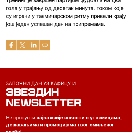
Тренинг је завршен партијом фудбала на два
гола у трајању од десетак минута, током које
су играчи у такмичарском ритму привели крају
још један успешан дан на припремама.
ЗАПОЧНИ ДАН УЗ КАФИЦУ И
ЗВЕЗДИН
NEWSLETTER
Не пропусти
најважније новости о утакмицама,
дешавањима и промоцијама твог омиљеног
клуба
!