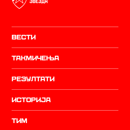
Вести
Такмичења
резултати
историја
ТИМ