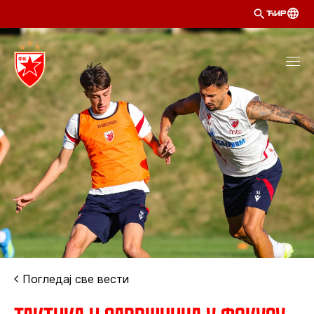
ЋИР
Погледај све вести