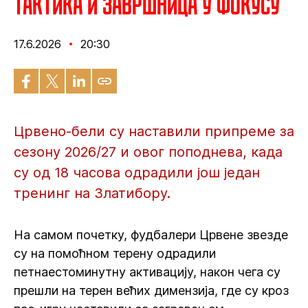
Тактика и завршница у фокусу
17.6.2026
20:30
Црвено-бели су наставили припреме за
сезону 2026/27 и овог поподнева, када
су од 18 часова одрадили још један
тренинг на Златибору.
На самом почетку, фудбалери Црвене звезде
су на помоћном терену одрадили
петнаестоминутну активацију, након чега су
прешли на терен већих димензија, где су кроз