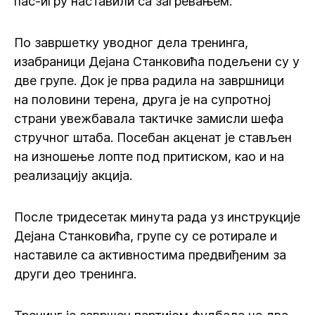
пас-игру наставили са загревањем.
По завршетку уводног дела тренинга,
изабраници Дејана Станковића подељени су у
две групе. Док је прва радила на завршници
на половини терена, друга је на супротној
страни увежбавала тактичке замисли шефа
стручног штаба. Посебан акценат је стављен
на изношење лопте под притиском, као и на
реализацију акција.
После тридесетак минута рада уз инструкције
Дејана Станковића, групе су се ротирале и
наставиле са активностима предвиђеним за
други део тренинга.