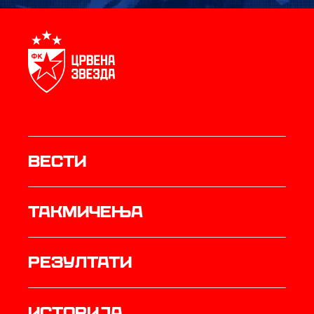
Вести
Такмичења
резултати
историја