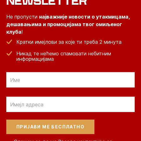
NEWSLETTER
Не пропусти
најважније новости о утакмицама,
дешавањима и промоцијама твог омиљеног
клуба
!
Кратки имејлови за које ти треба 2 минута
Никад те нећемо спамовати небитним
информацијама
Email
Email