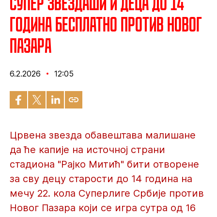
Супер звездаши и деца до 14
година бесплатно против Новог
Пазара
6.2.2026
12:05
Црвена звезда обавештава малишане
да ће капије на источној страни
стадиона "Рајко Митић" бити отворене
за сву децу старости до 14 година на
мечу 22. кола Суперлиге Србије против
Новог Пазара који се игра сутра од 16