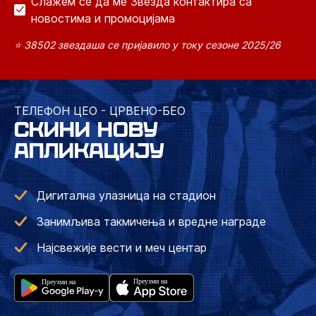
Слажем се да ме Звезда контактира са
новостима и промоцијама
⭐ 38502 звездаша се пријавило у току сезоне 2025/26
ТЕЛЕФОН ЦЕО - ЦРВЕНО-БЕО
СКИНИ НОВУ
АПЛИКАЦИЈУ
Дигитална улазница на стадион
Занимљива такмичења и вредне награде
Најсвежије вести и меч центар