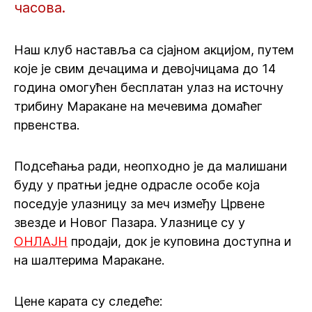
часова.
Наш клуб наставља са сјајном акцијом, путем
које је свим дечацима и девојчицама до 14
година омогућен бесплатан улаз на источну
трибину Маракане на мечевима домаћег
првенства.
Подсећања ради, неопходно је да малишани
буду у пратњи једне одрасле особе која
поседује улазницу за меч између Црвене
звезде и Новог Пазара. Улазнице су у
ОНЛАЈН
продаји, док је куповина доступна и
на шалтерима Маракане.
Цене карата су следеће: