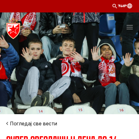
ЋИР
Погледај све вести