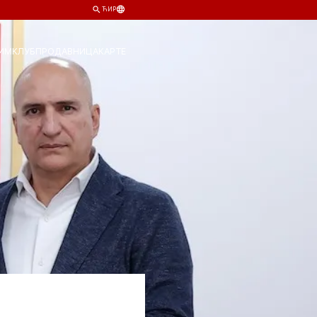
ЋИР
ИМ
КЛУБ
ПРОДАВНИЦА
КАРТЕ