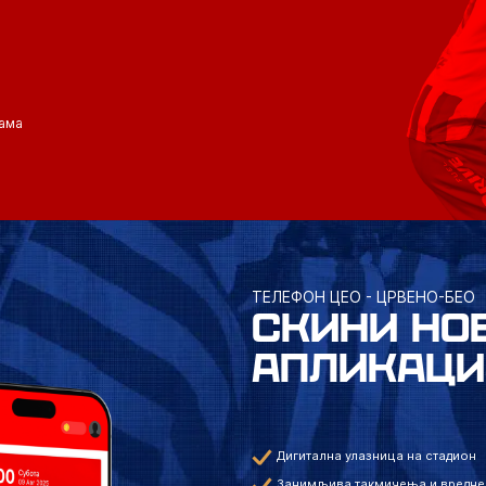
ама
ТЕЛЕФОН ЦЕО - ЦРВЕНО-БЕО
СКИНИ НО
АПЛИКАЦИ
Дигитална улазница на стадион
Занимљива такмичења и вредне