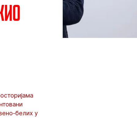
жио
росторијама
ентовани
вено-белих у