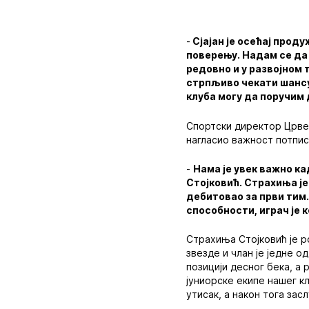
-
Сјајан је осећај прод
поверењу. Надам се да 
редовно и у развојном 
стрпљиво чекати шансу 
клуба могу да поручим 
Спортски директор Црвен
нагласио важност потпис
-
Нама је увек важно ка
Стојковић. Страхиња је и
дебитовао за први тим.
способности, играч је 
Страхиња Стојковић је р
звезде и члан је једне о
позицији десног бека, а 
јуниорске екипе нашег кл
утисак, а након тога за