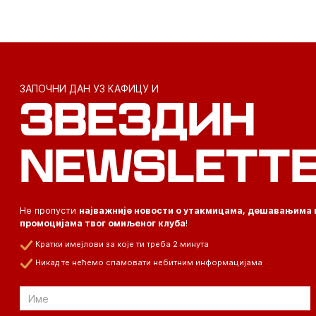
ЗАПОЧНИ ДАН УЗ КАФИЦУ И
ЗВЕЗДИН
NEWSLETT
Не пропусти
најважније новости о утакмицама, дешавањима 
промоцијама твог омиљеног клуба
!
Кратки имејлови за које ти треба 2 минута
Никад те нећемо спамовати небитним информацијама
Email