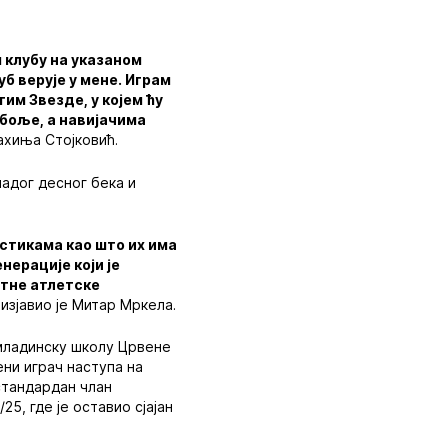
 клубу на указаном
б верује у мене. Играм
тим Звезде, у којем ћу
 боље, а навијачима
ахиња Стојковић.
адог десног бека и
истикама као што их има
енерације који је
етне атлетске
 изјавио је Митар Мркела.
Омладинску школу Црвене
ени играч наступа на
 стандардан члан
5, где је оставио сјајан