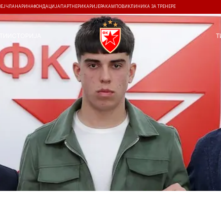
ЗЕЈ
ЧЛАНАРИНА
ФОНДАЦИЈА
ПАРТНЕРИ
КАРИЈЕРА
КАМПОВИ
КЛИНИКА ЗА ТРЕНЕРЕ
ТИ
ИСТОРИЈА
Т