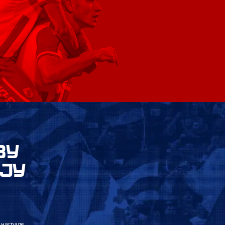
ВУ
ЈУ
 награде