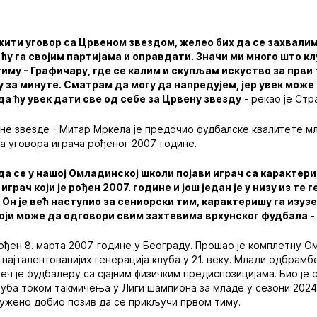
ужити уговор са Црвеном звездом, желео бих да се захвалим
ћу га својим партијама и оправдати. Значи ми много што клу
тиму - Графичару, где се калим и скупљам искуство за први 
за минуте. Сматрам да могу да напредујем, јер увек може
да ћу увек дати све од себе за Црвену звезду
- рекао је Стр
е звезде - Митар Мркела је предочио фудбалске квалитете мл
а уговора играча рођеног 2007. године.
да се у нашој Омладинској школи појави играч са карактер
грач који је рођен 2007. године и још један је у низу из те г
 Он је већ наступио за сениорски тим, карактеришу га изуз
који може да одговори свим захтевима врхунског фудбала
-
ођен 8. марта 2007. године у Београду. Прошао је комплетну 
д најталентованијих генерација клуба у 21. веку. Млади одбрамб
реч је фудбалеру са сјајним физичким предиспозицијама. Био је
уба током такмичења у Лиги шампиона за младе у сезони 2024/2
служено добио позив да се прикључи првом тиму.