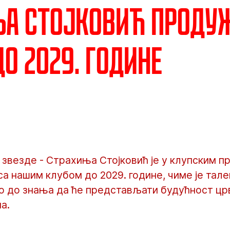
ња Стојковић проду
до 2029. године
звезде - Страхиња Стојковић је у клупским п
а нашим клубом до 2029. године, чиме је тал
о до знања да ће представљати будућност цр
а.