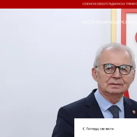
СЕЗОНСКЕ 2026/27
СТАДИОНСКА ТУРА
МУ
ВЕСТИ
ТАКМИЧЕЊА
РЕЗУЛТА
Погледај све вести