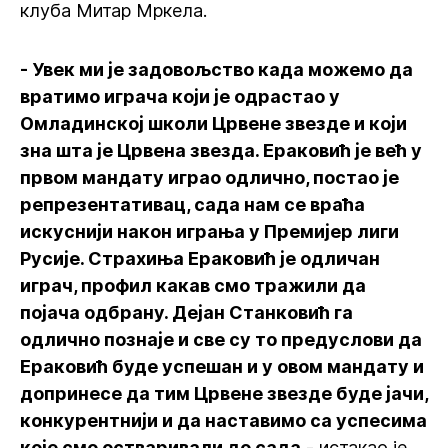
клуба Митар Мркела.
- Увек ми је задовољство када можемо да
вратимо играча који је одрастао у
Омладинској школи Црвене звезде и који
зна шта је Црвена звезда. Ераковић је већ у
првом мандату играо одлично, постао је
репрезентативац, сада нам се враћа
искуснији након играња у Премијер лиги
Русије. Страхиња Ераковић је одличан
играч, профил какав смо тражили да
појача одбрану. Дејан Станковић га
одлично познаје и све су то предуслови да
Ераковић буде успешан и у овом мандату и
допринесе да тим Црвене звезде буде јачи,
конкурентнији и да наставимо са успесима
које смо остваривали до сада
- истакао је