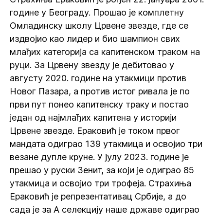
године у Београду. Прошао је комплетну
Омладинску школу Црвене звезде, где се
издвојио као лидер и био шампион свих
млађих категорија са капитенском траком на
руци. За Црвену звезду је дебитовао у
августу 2020. године на утакмици против
Новог Пазара, а против истог ривала је по
први пут понео капитенску траку и постао
један од најмлађих капитена у историји
Црвене звезде. Ераковић је током првог
мандата одиграо 139 утакмица и освојио три
везане дупле круне. У јулу 2023. године је
прешао у руски Зенит, за који је одиграо 85
утакмица и освојио три трофеја. Страхиња
Ераковић је репрезентативац Србије, а до
сада је за А селекцију наше државе одиграо