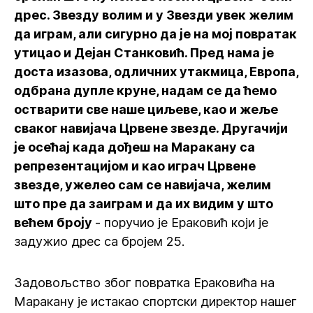
дрес. Звезду волим и у Звезди увек желим
да играм, али сигурно да је на мој повратак
утицао и Дејан Станковић. Пред нама је
доста изазова, одличних утакмица, Европа,
одбрана дупле круне, надам се да ћемо
остварити све наше циљеве, као и жеље
сваког навијача Црвене звезде. Другачији
је осећај када дођеш на Маракану са
репрезентацијом и као играч Црвене
звезде, ужелео сам се навијача, желим
што пре да заиграм и да их видим у што
већем броју
- поручио је Ераковић који је
задужио дрес са бројем 25.
Задовољство због повратка Ераковића на
Маракану је истакао спортски директор нашег