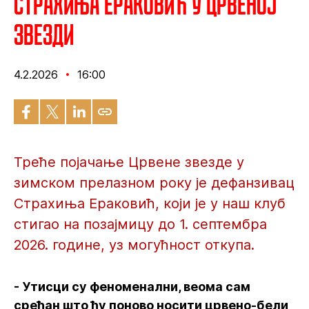
Страхиња Ераковић у Црвеној
звезди
4.2.2026
16:00
Треће појачање Црвене звезде у
зимском прелазном року је дефанзивац
Страхиња Ераковић, који је у наш клуб
стигао на позајмицу до 1. септембра
2026. године, уз могућност откупа.
- Утисци су феноменални, веома сам
срећан што ћу поново носити црвено-бели