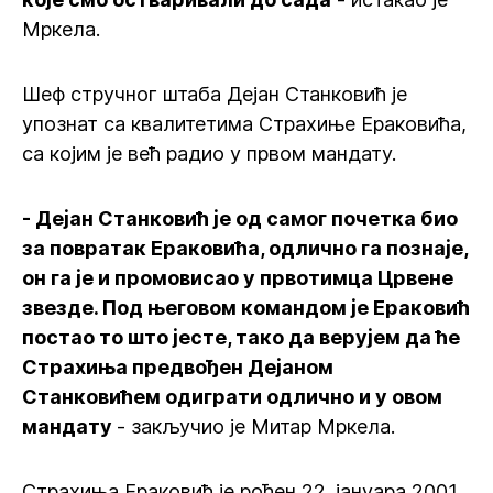
Мркела.
Шеф стручног штаба Дејан Станковић је
упознат са квалитетима Страхиње Ераковића,
са којим је већ радио у првом мандату.
- Дејан Станковић је од самог почетка био
за повратак Ераковића, одлично га познаје,
он га је и промовисао у првотимца Црвене
звезде. Под његовом командом је Ераковић
постао то што јесте, тако да верујем да ће
Страхиња предвођен Дејаном
Станковићем одиграти одлично и у овом
мандату
- закључио је Митар Мркела.
Страхиња Ераковић је рођен 22. јануара 2001.