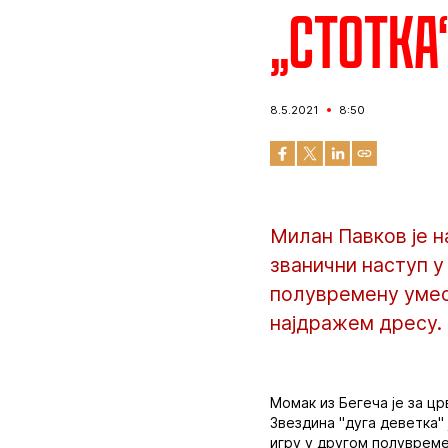
„Стотка
8.5.2021
8:50
Милан Павков је н
званични наступ у
полувремену умес
најдражем дресу.
Момак из Бегеча је за ц
Звездина "дуга деветка"
игру у другом полувреме