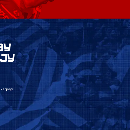
ВУ
ЈУ
 награде