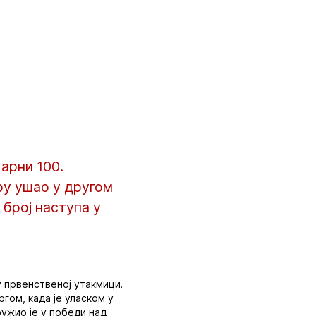
арни 100.
ру ушао у другом
број наступа у
у првенственој утакмици.
гом, када је уласком у
ужио је у победи над