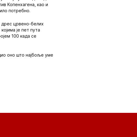
тив Копенхагена, као и
било потребно.
пу дрес црвено-белих
 којима је пет пута
ојем 100 када се
адио оно што најбоље уме