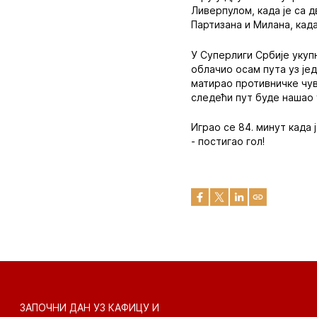
Ливерпулом, када је са д
Партизана и Милана, када
У Суперлиги Србије укупн
облачио осам пута уз јед
матирао противничке чув
следећи пут буде нашао у
Играо се 84. минут када
- постигао гол!
ЗАПОЧНИ ДАН УЗ КАФИЦУ И