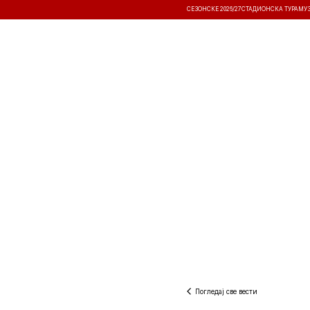
СЕЗОНСКЕ 2026/27
СТАДИОНСКА ТУРА
МУ
ВЕСТИ
ТАКМИЧЕЊА
РЕЗУЛТА
Погледај све вести