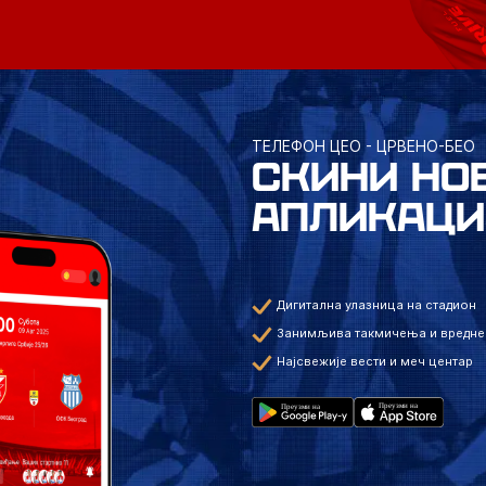
ТЕЛЕФОН ЦЕО - ЦРВЕНО-БЕО
СКИНИ НО
АПЛИКАЦИ
Дигитална улазница на стадион
Занимљива такмичења и вредне
Најсвежије вести и меч центар