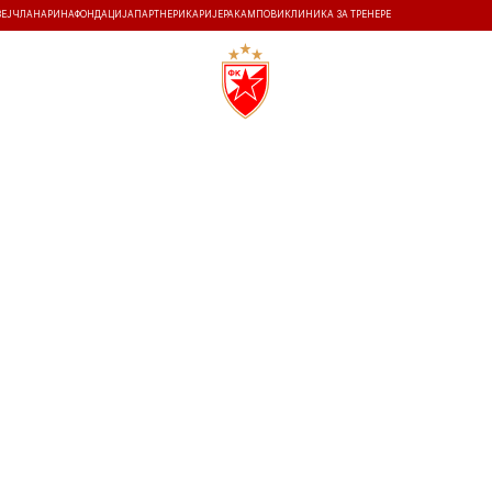
ЗЕЈ
ЧЛАНАРИНА
ФОНДАЦИЈА
ПАРТНЕРИ
КАРИЈЕРА
КАМПОВИ
КЛИНИКА ЗА ТРЕНЕРЕ
ТИ
ИСТОРИЈА
Т