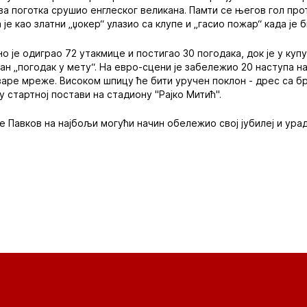
ва поготка срушио енглеског великана. Памти се његов гол про
 је као златни „џокер“ улазио са клупе и „гасио пожар“ када је 
о је одиграо 72 утакмице и постигао 30 погодака, док је у ку
ан „погодак у мету“. На евро-сцени је забележио 20 наступа на
аре мреже. Високом шпицу ће бити уручен поклон - дрес са бр
 стартној постави на стадиону "Рајко Митић".
 је Павков на најбољи могући начин обележио свој јубилеј и ур