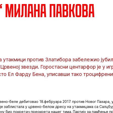
“ Милана Павкова
а утакмици против Златибора забележио јубил
 Црвеној звезди. Горостасни центарфор је у иг
то Ел Фарду Бена, уписавши тако троцифрени 
рвено-беле дебитовао 18.фебруара 2017. против Новог Пазара, 
 је заблистала у црвено-белом дресу на утакмицама са Салцбур
ну био покретач преокрета нашег тима. Партију за памћење пр