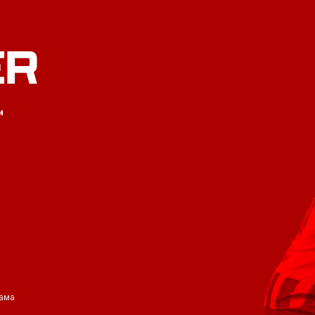
ER
и
ама