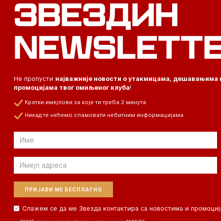
ЗВЕЗДИН
NEWSLETT
Не пропусти
најважније новости о утакмицама, дешавањима 
промоцијама твог омиљеног клуба
!
Кратки имејлови за које ти треба 2 минута
Никад те нећемо спамовати небитним информацијама
Email
Email
Слажем се да ме Звезда контактира са новостима и промоциј