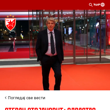
ЋИР
Погледај све вести