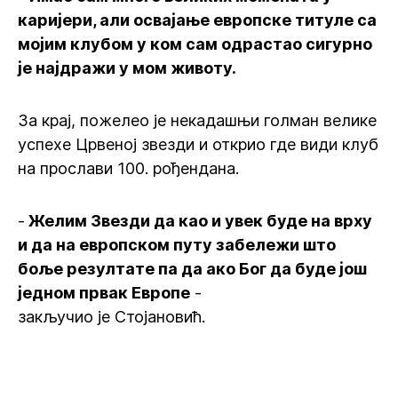
каријери, али освајање европске титуле са
мојим клубом у ком сам одрастао сигурно
је најдражи у мом животу.
За крај, пожелео је некадашњи голман велике
успехе Црвеној звезди и открио где види клуб
на прослави 100. рођендана.
-
Желим Звезди да као и увек буде на врху
и да на европском путу забележи што
боље резултате па да ако Бог да буде још
једном првак Европе
-
закључио је Стојановић.