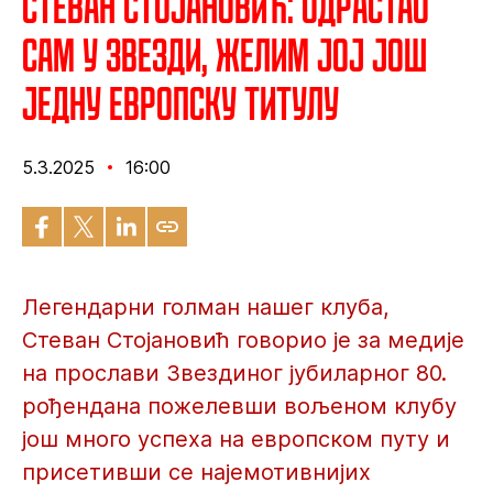
Стеван Стојановић: Одрастао
сам у Звезди, желим јој још
једну европску титулу
5.3.2025
16:00
Легендарни голман нашег клуба,
Стеван Стојановић говорио је за медије
на прослави Звездиног јубиларног 80.
рођендана пожелевши вољеном клубу
још много успеха на европском путу и
присетивши се најемотивнијих