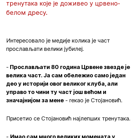
тренутака које је доживео у црвено-
белом дресу.
Интересовало је медије колика је част
прослављати велики јубилеј.
-
Прослављати 80 година Црвене звезде је
велика част. Ја сам обележио само један
део у историји овог великог клуба, али
управо то чини ту част још већом и
значајнијом за мене
- rекао је Стојановић.
Присетио се Стојановић најлепших тренутака.
-
Имао сам много великих момената у