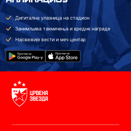
Дигитална улазница на стадион
Занимљива такмичења и вредне награде
Најсвежије вести и меч центар