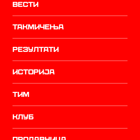
Вести
Такмичења
резултати
историја
ТИМ
Клуб
продавница