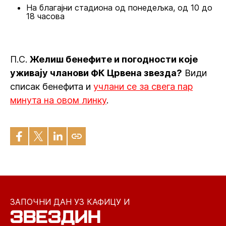
На благајни стадиона од понедељка, од 10 до
18 часова
П.С.
Желиш бенефите и погодности које
уживају чланови ФК Црвена звезда?
Види
списак бенефита и
учлани се за свега пар
минута на овом линку
.
ЗАПОЧНИ ДАН УЗ КАФИЦУ И
ЗВЕЗДИН