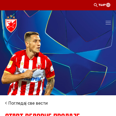
ЋИР
Погледај све вести