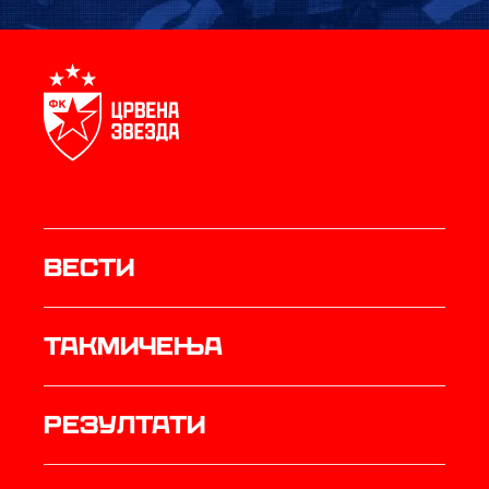
Вести
Такмичења
резултати