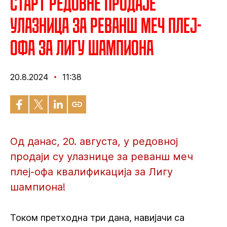
Старт редовне продаје
улазница за реванш меч плеј-
офа за Лигу шампиона
20.8.2024
11:38
Од данас, 20. августа, у редовној
продаји су улазнице за реванш меч
плеј-офа квалификација за Лигу
шампиона!
Током претходна три дана, навијачи са