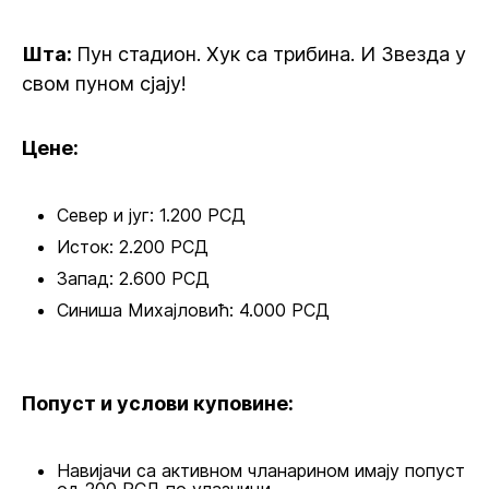
Шта:
Пун стадион. Хук са трибина. И Звезда у
свом пуном сјају!
Цене:
Север и југ: 1.200 РСД
Исток: 2.200 РСД
Запад: 2.600 РСД
Синиша Михајловић: 4.000 РСД
Попуст и услови куповине:
Навијачи са активном чланарином имају попуст