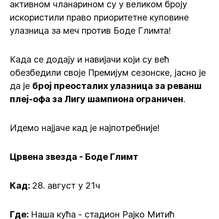
активном чланарином су у великом броју
искористили право приоритетне куповине
улазница за меч против Боде Глимта!
Када се додају и навијачи који су већ
обезбедили своје Премијум сезонске, јасно је
да је
број преосталих улазница за реванш
плеј-офа за Лигу шампиона ограничен
.
Идемо најјаче кад је најпотребније!
Црвена звезда - Боде Глимт
Кад:
28. август у 21ч
Где:
Наша кућа - стадион Рајко Митић