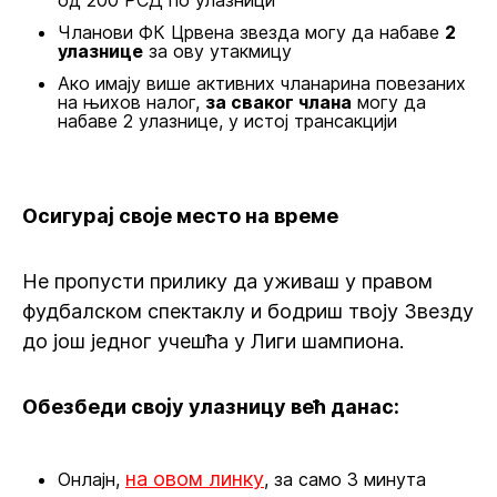
од 200 РСД по улазници
Чланови ФК Црвена звезда могу да набаве
2
улазнице
за ову утакмицу
Ако имају више активних чланарина повезаних
на њихов налог,
за сваког члана
могу да
набаве 2 улазнице, у истој трансакцији
Осигурај своје место на време
Не пропусти прилику да уживаш у правом
фудбалском спектаклу и бодриш твоју Звезду
до још једног учешћа у Лиги шампиона.
Обезбеди своју улазницу већ данас:
на овом линку
Онлајн,
, за само 3 минута