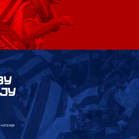
ВУ
ЈУ
 награде