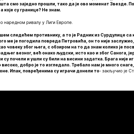
шта смо заједно прошли, тако да је ово моменат Звезде. П
а које су границе? Не знам.
о наредном ривалу у Лиги Европе.
ем следећем противнику, а то је Радник из Сурдулице са к
го ме је погодила повреда Петровића, он то није заслужио,
као човеку због њега, с обзиром на то да знам колико је посв
адњег везног, већ онако људски, исто као и због Санога, јер
ји су почели и ушли су били на висини задатка. Брага није 
 високо, добро је то изгледало. Требало нам је много снаге
оне. Ипак, повређенима су играчи донели то
- закључио је С