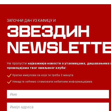
ЗАПОЧНИ ДАН УЗ КАФИЦУ И
ЗВЕЗДИН
NEWSLETT
Не пропусти
најважније новости о утакмицама, дешавањима 
промоцијама твог омиљеног клуба
!
Кратки имејлови за које ти треба 2 минута
Никад те нећемо спамовати небитним информацијама
Email
Email