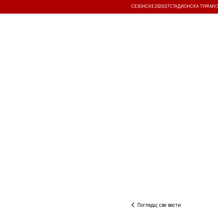
СЕЗОНСКЕ 2026/27
СТАДИОНСКА ТУРА
МУ
ВЕСТИ
ТАКМИЧЕЊА
РЕЗУЛТА
Погледај све вести