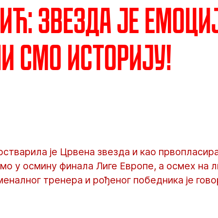
ић: Звезда је емоциј
и смо историју!
остварила је Црвена звезда и као првопласир
мо у осмину финала Лиге Европе, а осмех на л
еналног тренера и рођеног победника је гово