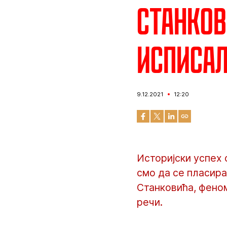
Станков
исписал
9.12.2021
12:20
Историјски успех 
смо да се пласира
Станковића, феном
речи.