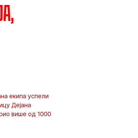
а,
ана екипа успели
ицу Дејана
рио више од 1000