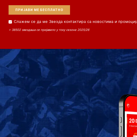
Слажем се да ме Звезда контактира са новостима и промоциј
⭐ 38502 звездаша се пријавило у току сезоне 2025/26