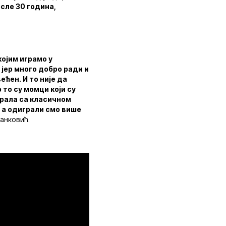
осле 30 година,
ојим играмо у
 јер много добро ради и
ећен. И то није да
 то су момци који су
играла са класичном
, а одиграли смо више
танковић.