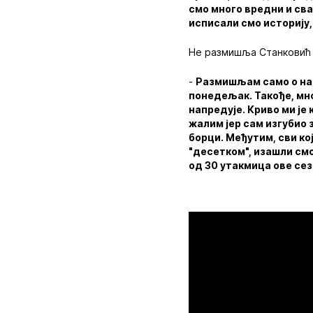
смо много вредни и сва
исписали смо историју, 
Не размишља Станковић 
-
Размишљам само о наш
понедељак. Такође, мно
напредује. Криво ми је 
жалим јер сам изгубио з
борци. Међутим, сви ко
"десетком", изашли смо
од 30 утакмица ове сез