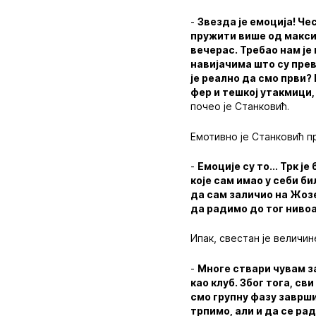
-
Звезда је емоција! Ч
пружити више од максиму
вечерас. Требао нам је
навијачима што су прева
је реално да смо први? 
фер и тешкој утакмици,
почео је Станковић.
Емотивно је Станковић п
-
Емоције су то... Трк ј
које сам имао у себи б
да сам заличио на Жоз
да радимо до тог нивоа
Ипак, свестан је величи
-
Многе ствари чувам за
као клуб. Због тога, с
смо групну фазу завршил
трпимо, али и да се ра