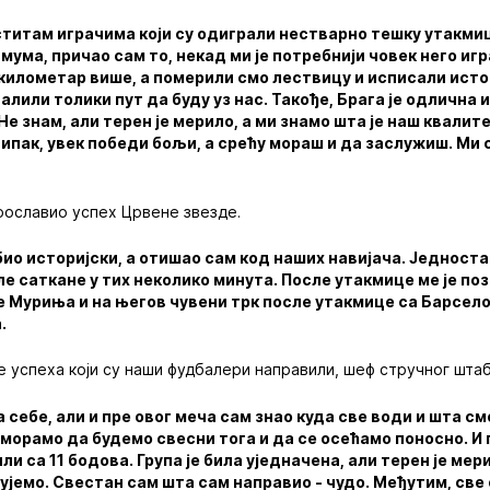
еститам играчима који су одиграли нестварно тешку утакми
ма, причао сам то, некад ми је потребнији човек него играч
 километар више, а померили смо лествицу и исписали истор
лили толики пут да буду уз нас. Такође, Брага је одлична и
Не знам, али терен је мерило, а ми знамо шта је наш квалит
 ипак, увек победи бољи, а срећу мораш и да заслужиш. Ми 
рославио успех Црвене звезде.
е био историјски, а отишао сам код наших навијача. Једноста
иле саткане у тих неколико минута. После утакмице ме је по
е Муриња и на његов чувени трк после утакмице са Барсел
.
не успеха који су наши фудбалери направили, шеф стручног штаб
 себе, али и пре овог меча сам знао куда све води и шта см
ви морамо да будемо свесни тога и да се осећамо поносно. И
и са 11 бодова. Група је била уједначена, али терен је мер
дујемо. Свестан сам шта сам направио - чудо. Међутим, све 