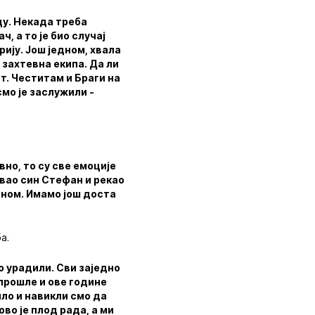
цу. Некада треба
, а то је био случај
ију. Још једном, хвала
 захтевна екипа. Да ли
ет. Честитам и Браги на
смо је заслужили -
вно, то су све емоције
звао син Стефан и рекао
оном. Имамо још доста
а.
о урадили. Сви заједно
 прошле и ове године
ило и навикли смо да
ово је плод рада, а ми