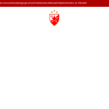
ЗЕЈ
ЧЛАНАРИНА
ФОНДАЦИЈА
ПАРТНЕРИ
КАРИЈЕРА
КАМПОВИ
КЛИНИКА ЗА ТРЕНЕРЕ
ТИ
ИСТОРИЈА
Т