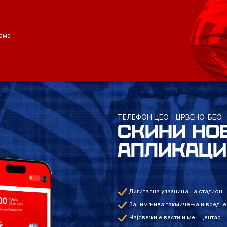
ама
ТЕЛЕФОН ЦЕО - ЦРВЕНО-БЕО
СКИНИ НО
АПЛИКАЦИ
Дигитална улазница на стадион
Занимљива такмичења и вредне
Најсвежије вести и меч центар