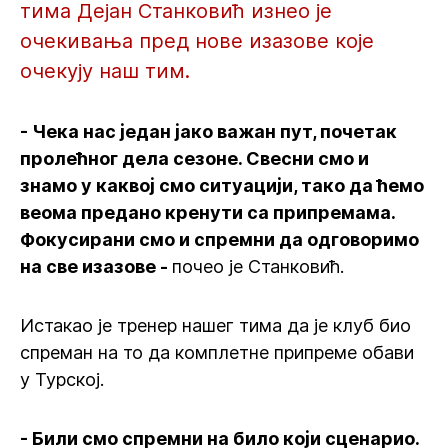
тима Дејан Станковић изнео је
очекивања пред нове изазове које
очекују наш тим.
- Чека нас један јако важан пут, почетак
пролећног дела сезоне. Свесни смо и
знамо у каквој смо ситуацији, тако да ћемо
веома предано кренути са припремама.
Фокусирани смо и спремни да одговоримо
на све изазове -
почео је Станковић.
Истакао је тренер нашег тима да је клуб био
спреман на то да комплетне припреме обави
у Турској.
- Били смо спремни на било који сценарио.