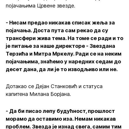
појачањима Црвене звезде.
- Нисам предао никакав списак жеља за
појачања. Доста пута сам рекао да су
трансфери жива тема. На томе се ради и то
је питање за наше директоре - Звездана
Терзића и Митра Мркелу. Ради се на неким
појачањима, знаћемо у наредних седам до
десет дана, да ли је то изводљиво или не.
Дотакао се Дејан Станковић и статуса
капитена Милана Борјана.
- Да би писао лепу будућност, прошлост
морамо да оставимо иза. Немам никакав
проблем. Звезда је изнад свега, самим тим