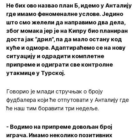
Не бих ово назвао план Б, идемо у Анталију
где имамо феноменалне услове. Једино
што смо желели да направимо два дела,
због момака јер је на Кипру био планиран
доста јак “дрил”, па да мало остану код
куће и одморе. Адаптираћемо се на нову
ситуацију и одрадити комплетне
припреме и одиграти све контролне
утакмице у Турској.
Говорио је млади стручњак о броју
фудбалера који ће отпутовати у Анталију где
ће наш тим боравити три недеље.
- Водимо на припреме довољан број
играча. Имамо неколико позитивних