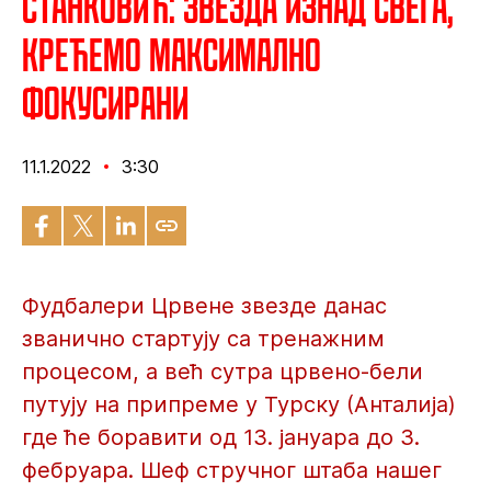
Станковић: Звезда изнад свега,
крећемо максимално
фокусирани
11.1.2022
3:30
Фудбалери Црвене звезде данас
званично стартују са тренажним
процесом, а већ сутра црвено-бели
путују на припреме у Турску (Анталија)
где ће боравити од 13. јануара до 3.
фебруара. Шеф стручног штаба нашег