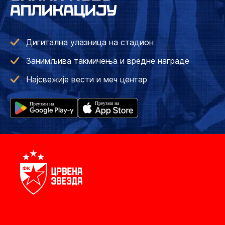
АПЛИКАЦИЈУ
Дигитална улазница на стадион
Занимљива такмичења и вредне награде
Најсвежије вести и меч центар