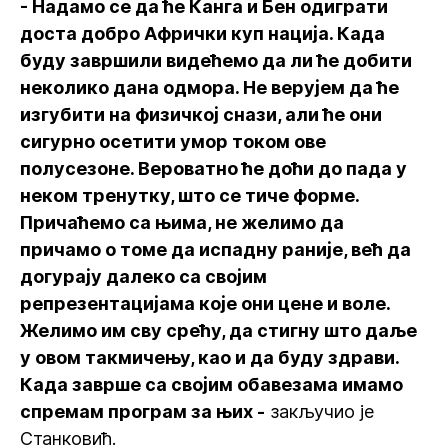
- Надамо се да ће Канга и Бен одиграти
доста добро Афрички куп нација. Када
буду завршили видећемо да ли ће добити
неколико дана одмора. Не верујем да ће
изгубити на физичкој снази, али ће они
сигурно осетити умор током ове
полусезоне. Вероватно ће доћи до пада у
неком тренутку, што се тиче форме.
Причаћемо са њима, не желимо да
причамо о томе да испадну раније, већ да
догурају далеко са својим
репрезентацијама које они цене и воле.
Желимо им сву срећу, да стигну што даље
у овом такмичењу, као и да буду здрави.
Када заврше са својим обавезама имамо
спремам програм за њих -
закључио је
Станковић.