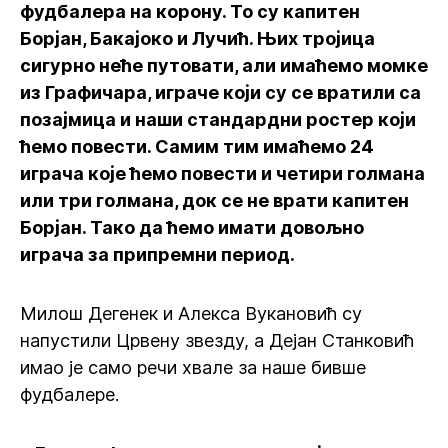
фудбалера на корону. То су капитен
Борјан, Бакајоко и Лучић. Њих тројица
сигурно неће путовати, али имаћемо момке
из Графичара, играче који су се вратили са
позајмица и наши стандардни ростер који
ћемо повести. Самим тим имаћемо 24
играча које ћемо повести и четири голмана
или три голмана, док се не врати капитен
Борјан. Тако да ћемо имати довољно
играча за припремни период.
Милош Дегенек и Алекса Вукановић су
напустили Црвену звезду, а Дејан Станковић
имао је само речи хвале за наше бивше
фудбалере.