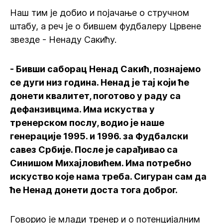
Наш тим је добио и појачање о стручном
штабу, а реч је о бившем фудбалеру Црвене
звезде - Ненаду Сакићу.
- Бивши саборац Ненад Сакић, познајемо
се дуги низ година. Ненад је тај који ће
донети квалитет, поготово у раду са
дефанзивцима. Има искуства у
тренерском послу, водио је наше
генерације 1995. и 1996. за Фудбалски
савез Србије. После је сарађивао са
Синишом Михајловићем. Има потребно
искуство које нама треба. Сигуран сам да
ће Ненад донети доста тога доброг.
Говорио је млади тренер и о потенцијалним