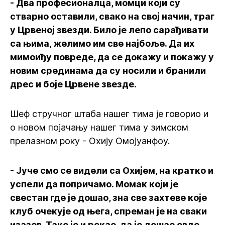
- Два професионалца, момци који су
стварно оставили, свако на свој начин, траг
у Црвеној звезди. Било је лепо сарађивати
са њима, желимо им све најбоље. Да их
мимоиђу повреде, да се докажу и покажу у
новим срединама да су носили и бранили
дрес и боје Црвене звезде.
Шеф стручног штаба нашег тима је говорио и
о новом појачању нашег тима у зимском
прелазном року - Охију Омојуанфоу.
- Јуче смо се видели са Охијем, на кратко и
успели да попричамо. Момак који је
свестан где је дошао, зна све захтеве које
клуб очекује од њега, спреман је на сваки
изазов. Тако је и рекао, да је дошао овде