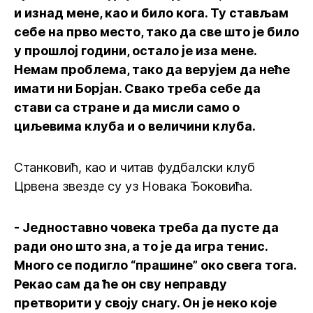
и изнад мене, као и било кога. Ту стављам
себе на прво место, тако да све што је било
у прошлој години, остало је иза мене.
Немам проблема, тако да верујем да неће
имати ни Борјан. Свако треба себе да
стави са стране и да мисли само о
циљевима клуба и о величини клуба.
Станковић, као и читав фудбалски клуб
Црвена звезде су уз Новака Ђоковића.
- Једноставно човека треба да пусте да
ради оно што зна, а то је да игра тенис.
Много се подигло “прашине” око свега тога.
Рекао сам да ће он сву неправду
претворити у своју снагу. Он је неко које