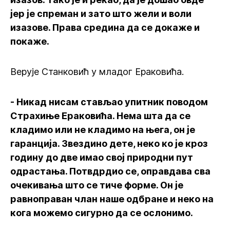
јер је спреман и зато што жели и воли
изазове. Права средина да се докаже и
покаже.
Верује Станковић у младог Ераковића.
- Никад нисам стављао упитник поводом
Страхиње Ераковића. Нема шта да се
кладимо или не кладимо на њега, он је
гаранција. Звездино дете, неко ко је кроз
годину до две имао свој природни пут
одрастања. Потвдрдио се, оправдава сва
очекивања што се тиче форме. Он је
равноправан члан наше одбране и неко на
кога можемо сигурно да се ослонимо.