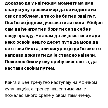
доказао да у најтежим моментима има
снагу и унутрашњи мир да се издигне из
свих проблема, а тако ће бити и овај пут.
Ово ће се једном јуче звати за њега. Убеђен
сам да ће играти и борити се за себе и
своју правду. Не знам да ли је истина када
неко освоји нешто десет пута да мора да
се стави биста, али сигурно је да ће ако то
направи доказати да је стварно највећи.
Пожелео бих му сву срећу овог света, да
настави својим путем.
Канга и Бен тренутно наступају на Афичком
купу нација, а тренер нашег тима им је
пожелео много среће у овом такмичењу.